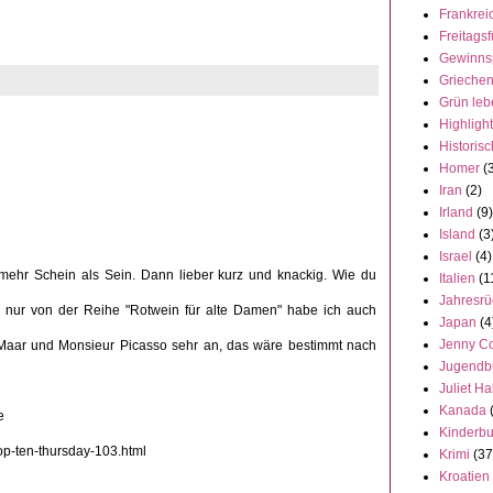
Frankrei
Freitagsf
Gewinns
Grieche
Grün leb
Highligh
Historisc
Homer
(
Iran
(2)
Irland
(9)
Island
(3
Israel
(4)
 mehr Schein als Sein. Dann lieber kurz und knackig. Wie du
Italien
(1
Jahresrü
, nur von der Reihe "Rotwein für alte Damen" habe ich auch
Japan
(4
Jenny C
Maar und Monsieur Picasso sehr an, das wäre bestimmt nach
Jugendb
Juliet Ha
Kanada
e
Kinderb
op-ten-thursday-103.html
Krimi
(37
Kroatien