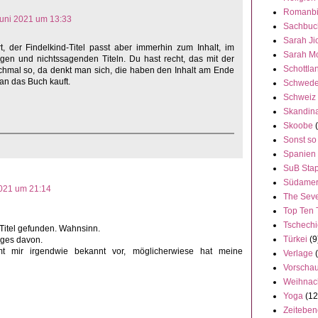
Romanbi
Juni 2021 um 13:33
Sachbuc
Sarah Ji
, der Findelkind-Titel passt aber immerhin zum Inhalt, im
Sarah M
gen und nichtssagenden Titeln. Du hast recht, das mit der
Schottla
nchmal so, da denkt man sich, die haben den Inhalt am Ende
man das Buch kauft.
Schwed
Schweiz
Skandin
Skoobe
Sonst so
Spanien
SuB Stap
Südamer
2021 um 21:14
The Seve
Top Ten 
Tschech
 Titel gefunden. Wahnsinn.
Türkei
(9
iges davon.
mir irgendwie bekannt vor, möglicherwiese hat meine
Verlage
Vorscha
Weihnac
Yoga
(12
Zeitebe