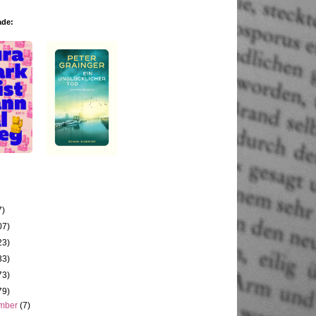
ade:
7)
07)
23)
33)
73)
79)
mber
(7)