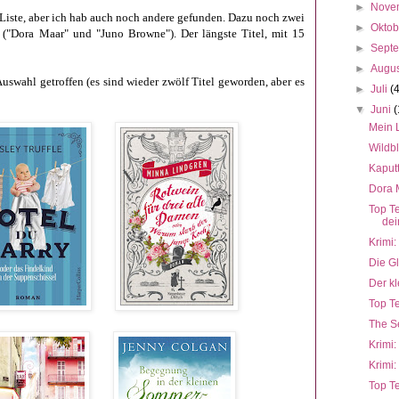
►
Nove
r Liste, aber ich hab auch noch andere gefunden. Dazu noch zwei
►
Okto
n ("Dora Maar" und "Juno Browne"). Der längste Titel, mit 15
►
Sept
►
Augu
swahl getroffen (es sind wieder zwölf Titel geworden, aber es
►
Juli
(
▼
Juni
(
Mein 
Wildb
Kaput
Dora M
Top T
dei
Krimi:
Die Gl
Der kl
Top Te
The Se
Krimi:
Krimi:
Top Te