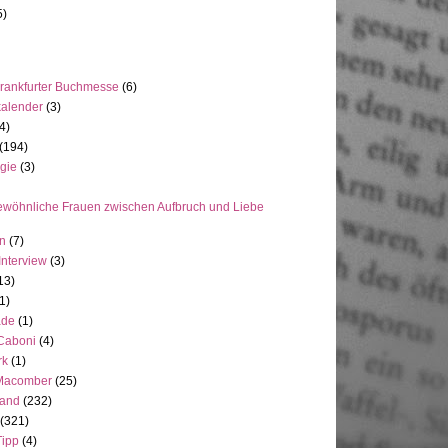
5)
rankfurter Buchmesse
(6)
kalender
(3)
4)
(194)
gie
(3)
wöhnliche Frauen zwischen Aufbruch und Liebe
en
(7)
Interview
(3)
13)
1)
ade
(1)
 Caboni
(4)
rk
(1)
Macomber
(25)
land
(232)
(321)
Tipp
(4)