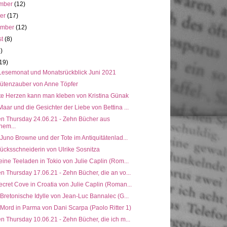
mber
(12)
ber
(17)
ember
(12)
st
(8)
4)
19)
Lesemonat und Monatsrückblick Juni 2021
lütenzauber von Anne Töpfer
te Herzen kann man kleben von Kristina Günak
aar und die Gesichter der Liebe von Bettina ...
en Thursday 24.06.21 - Zehn Bücher aus
nem...
 Juno Browne und der Tote im Antiquitätenlad...
ücksschneiderin von Ulrike Sosnitza
eine Teeladen in Tokio von Julie Caplin (Rom...
n Thursday 17.06.21 - Zehn Bücher, die an vo...
cret Cove in Croatia von Julie Caplin (Roman...
 Bretonische Idylle von Jean-Luc Bannalec (G...
 Mord in Parma von Dani Scarpa (Paolo Ritter 1)
n Thursday 10.06.21 - Zehn Bücher, die ich m...