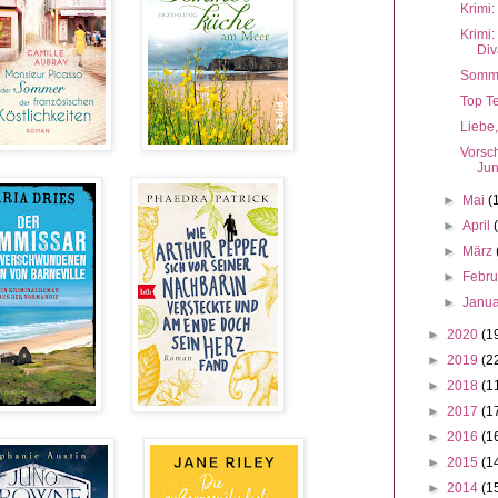
Krimi:
Krimi
Div
Somme
Top Te
Liebe
Vorsc
Juni
►
Mai
(
►
April
►
März
►
Febr
►
Janu
►
2020
(1
►
2019
(2
►
2018
(1
►
2017
(1
►
2016
(1
►
2015
(1
►
2014
(1