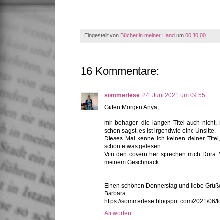
Eingestellt von
Bücher in meiner Hand
um
00:30:00
16 Kommentare:
sommerlese
24. Juni 2021 um 09:55
Guten Morgen Anya,
mir behagen die langen Titel auch nicht,
schon sagst, es ist irgendwie eine Unsitte.
Dieses Mal kenne ich keinen deiner Titel
schon etwas gelesen.
Von den covern her sprechen mich Dora 
meinem Geschmack.
Einen schönen Donnerstag und liebe Grüß
Barbara
https://sommerlese.blogspot.com/2021/06/t
Antworten