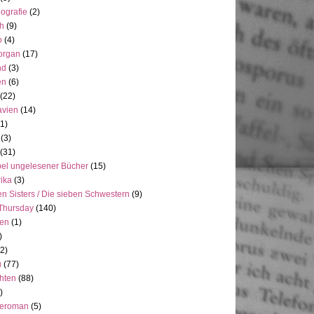
ografie
(2)
h
(9)
o
(4)
organ
(17)
nd
(3)
en
(6)
(22)
avien
(14)
(1)
(3)
(31)
el ungelesener Bücher
(15)
ika
(3)
n Sisters / Die sieben Schwestern
(9)
Thursday
(140)
ien
(1)
)
(2)
u
(77)
hten
(88)
)
neroman
(5)