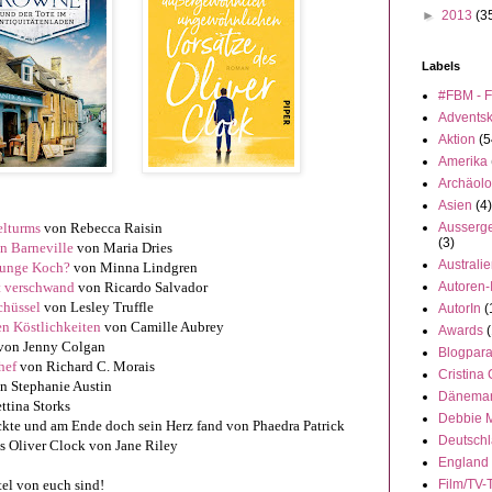
►
2013
(3
Labels
#FBM - F
Advents
Aktion
(5
Amerika
Archäolo
Asien
(4)
elturms
von Rebecca Raisin
Ausserge
(3)
n Barneville
von Maria Dries
Australi
 junge Koch?
von Minna Lindgren
t verschwand
von Ricardo Salvador
Autoren-
chüssel
von Lesley Truffle
AutorIn
(
n Köstlichkeiten
von Camille Aubrey
Awards
(
von Jenny Colgan
Blogpar
hef
von Richard C. Morais
Cristina
n Stephanie Austin
Dänema
ttina Storks
Debbie 
eckte und am Ende doch sein Herz fand von Phaedra Patrick
Deutsch
s Oliver Clock von Jane Riley
England
tel von euch sind!
Film/TV-