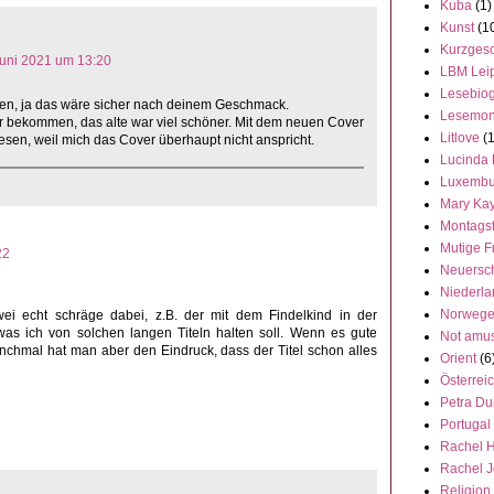
Kuba
(1)
Kunst
(1
Kurzgesc
Juni 2021 um 13:20
LBM Lei
Lesebiog
len, ja das wäre sicher nach deinem Geschmack.
Lesemon
r bekommen, das alte war viel schöner. Mit dem neuen Cover
Litlove
(
sen, weil mich das Cover überhaupt nicht anspricht.
Lucinda 
Luxembu
Mary Ka
Montags
Mutige F
22
Neuersc
Niederl
Norweg
wei echt schräge dabei, z.B. der mit dem Findelkind in der
 was ich von solchen langen Titeln halten soll. Wenn es gute
Not amu
anchmal hat man aber den Eindruck, dass der Titel schon alles
Orient
(6
Österrei
Petra Du
Portugal
Rachel 
Rachel 
Religion