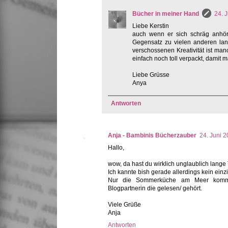
Bücher in meiner Hand
24. 
Liebe Kerstin
auch wenn er sich schräg anhört
Gegensatz zu vielen anderen lan
verschossenen Kreativität ist ma
einfach noch toll verpackt, damit 
Liebe Grüsse
Anya
Antworten
Anja - Bambinis Bücherzauber
24. Juni 
Hallo,
wow, da hast du wirklich unglaublich lange
Ich kannte bish gerade allerdings kein einz
Nur die Sommerküche am Meer kommt 
Blogpartnerin die gelesen/ gehört.
Viele Grüße
Anja
Antworten