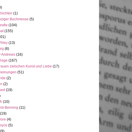
0)
hichten
(1)
pziger Buchmesse
(5)
rafie
(104)
at
(155)
101)
Riley
(13)
rg
(6)
y Andrews
(16)
frage
(167)
rauen zwischen Kunst und Liebe
(17)
heinungen
(51)
ande
(2)
en
(2)
sed
(19)
)
ch
(10)
rst-Benning
(11)
(19)
Hore
(4)
Joyce
(5)
(9)