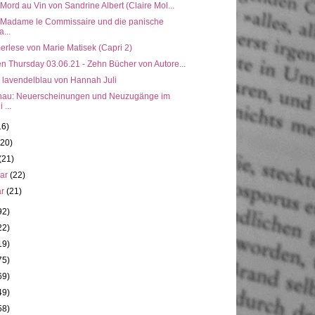
 Mord au Vin von Sandrine Albert (Claire Mol...
: Madame le Commissaire und die panische
a...
rlese von Marie Matisek (Capri 2)
n Thursday 03.06.21 - Zehn Bücher von Autore...
, lavendelblau von Hannah Juli
hau: Neuerscheinungen und Neuzugänge im
 ...
16)
(20)
(21)
uar
(22)
ar
(21)
92)
22)
19)
75)
69)
49)
58)