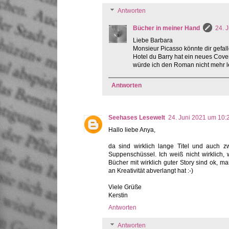
Antworten
Bücher in meiner Hand
24. 
Liebe Barbara
Monsieur Picasso könnte dir gefal
Hotel du Barry hat ein neues Cove
würde ich den Roman nicht mehr le
Antworten
Seehases Lesewelt
24. Juni 2021 um 10:
Hallo liebe Anya,
da sind wirklich lange Titel und auch z
Suppenschüssel. Ich weiß nicht wirklich,
Bücher mit wirklich guter Story sind ok, m
an Kreativität abverlangt hat :-)
Viele Grüße
Kerstin
Antworten
Antworten