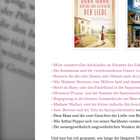
-
Mein wundervoller Antikladen im Schatten des Eif
-
Der Kommissar und die verschwundenen Frauen vo
-
Rotwein für drei alte Damen oder Warum starb der
-
Wie Madame Hortense eine Million fand und dami
-
Hotel du Barry oder das Findelkind in der Suppens
-
Monsieur Picasso und der Sommer der französische
-
Begegnung in der kleinen Sommerküche am Meer
-
Madame Mallory und der kleine indische Küchenc
-
Juno Browne und die Tote im Antiquitätenladen
vo
- Dora Maar und die zwei Gesichter der Liebe von Be
- Wie Arthur Pepper sich vor seiner Nachbarin verst
- Die aussergewöhnlich ungewöhnlichen Vorsätze de
Und nun bin ich gespannt, wie lange die längsten Ti