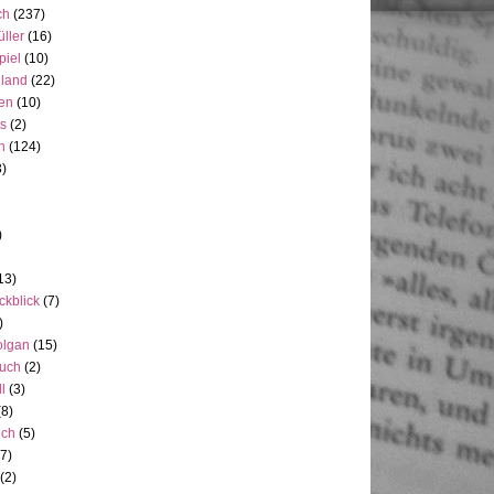
ch
(237)
üller
(16)
piel
(10)
nland
(22)
en
(10)
ts
(2)
h
(124)
3)
)
13)
ckblick
(7)
)
olgan
(15)
uch
(2)
ll
(3)
(8)
uch
(5)
7)
(2)