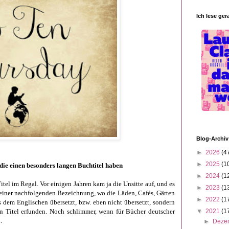
Ich lese ger
Blog-Archiv
►
2026
(4
►
2025
(1
ie einen besonders langen Buchtitel haben
►
2024
(1
Titel im Regal. Vor einigen Jahren kam ja die Unsitte auf, und es
►
2023
(1
nd einer nachfolgenden Bezeichnung, wo die Läden, Cafés, Gärten
►
2022
(1
us dem Englischen übersetzt, bzw. eben nicht übersetzt, sondern
en Titel erfunden. Noch schlimmer, wenn für Bücher deutscher
▼
2021
(1
.
►
Deze