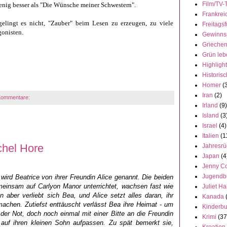
Film/TV-
wenig besser als "Die Wünsche meiner Schwestern".
Frankrei
lingt es nicht, "Zauber" beim Lesen zu erzeugen, zu viele
Freitagsf
gonisten.
Gewinns
Grieche
Grün leb
Highligh
Historisc
Homer
(
Iran
(2)
Kommentare:
Irland
(9)
Island
(3
Israel
(4)
Italien
(1
hel Hore
Jahresrü
Japan
(4
Jenny C
Jugendb
wird Beatrice von ihrer Freundin Alice genannt. Die beiden
insam auf Carlyon Manor unterrichtet, wachsen fast wie
Juliet Ha
 aber verliebt sich Bea, und Alice setzt alles daran, ihr
Kanada
achen. Zutiefst enttäuscht verlässt Bea ihre Heimat - um
Kinderb
 der Not, doch noch einmal mit einer Bitte an die Freundin
Krimi
(37
 auf ihren kleinen Sohn aufpassen. Zu spät bemerkt sie,