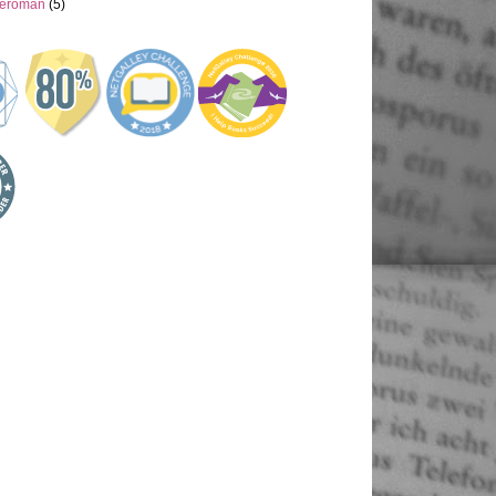
neroman
(5)