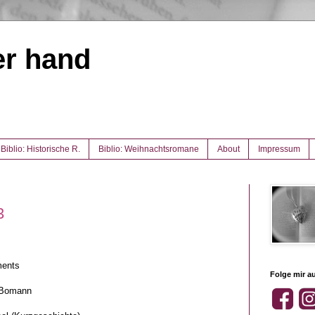
er hand
Biblio: Historische R.
Biblio: Weihnachtsromane
About
Impressum
3
ments
Folge mir au
 Bomann