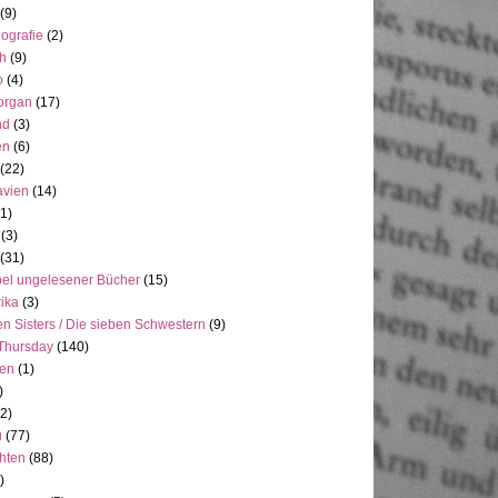
(9)
ografie
(2)
h
(9)
o
(4)
organ
(17)
nd
(3)
en
(6)
(22)
avien
(14)
(1)
(3)
(31)
el ungelesener Bücher
(15)
ika
(3)
n Sisters / Die sieben Schwestern
(9)
Thursday
(140)
ien
(1)
)
(2)
u
(77)
hten
(88)
)