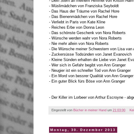
- Dein Stern an meinem Himmel von Kristin Har
- Müslimädchen von Franziska Seyboldt
- Das Haus der Träume von Rachel Hore
- Das Bienenmädchen von Rachel Hore
- Verliebt in Paris von Kate Kline
- Reiches Erbe von Donna Leon
- Das schönste Geschenk von Nora Roberts
- Wünsche werden wahr von Nora Roberts
- Nie mehr allein von Nora Roberts
- Die Wünsche meiner Schwestern von Lisa van 
- Zuckersüsse Todsünden von Janet Evanovich
- Kleine Sünden erhalten die Liebe von Janet Ev
- Wer sich in Gefahr begibt von Ann Granger
- Neugier ist ein schneller Tod von Ann Granger
- Ein Mord von bessrer Qualität von Ann Granger
- Ein guter Blick fürs Böse von Ann Granger
- Der Killer im Lorbeer von Arthur Escroyne - ab
Eingestellt von
Bücher in meiner Hand
um
21:03:00
Ke
Montag, 30. Dezember 2013