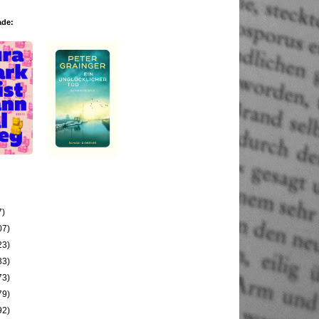
ade:
7)
07)
23)
33)
73)
79)
92)