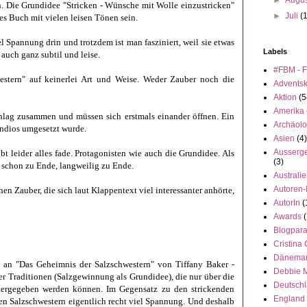
►
Augu
n. Die Grundidee "Stricken - Wünsche mit Wolle einzustricken"
►
Juli
(
ges Buch mit vielen leisen Tönen sein.
iel Spannung drin und trotzdem ist man fasziniert, weil sie etwas
Labels
auch ganz subtil und leise.
#FBM - F
stern" auf keinerlei Art und Weise. Weder Zauber noch die
Advents
Aktion
(5
Amerika
lag zusammen und müssen sich erstmals einander öffnen. Ein
Archäolo
ndios umgesetzt wurde.
Asien
(4)
Ausserge
t leider alles fade. Protagonisten wie auch die Grundidee. Als
(3)
 schon zu Ende, langweilig zu Ende.
Australi
Autoren-
en Zauber, die sich laut Klappentext viel interessanter anhörte,
AutorIn
(
Awards
(
Blogpar
Cristina
Dänema
 an "Das Geheimnis der Salzschwestern" von Tiffany Baker -
Debbie 
r Traditionen (Salzgewinnung als Grundidee), die nur über die
Deutsch
itergegeben werden können.
Im Gegensatz zu den strickenden
England
den Salzschwestern eigentlich recht viel Spannung. Und deshalb