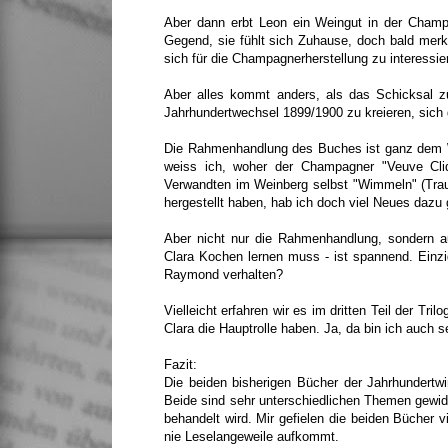
Aber dann erbt Leon ein Weingut in der Champa
Gegend, sie fühlt sich Zuhause, doch bald merk
sich für die Champagnerherstellung zu interessier
Aber alles kommt anders, als das Schicksal z
Jahrhundertwechsel 1899/1900 zu kreieren, sich 
Die Rahmenhandlung des Buches ist ganz dem 
weiss ich, woher der Champagner "Veuve Cli
Verwandten im Weinberg selbst "Wimmeln" (Trau
hergestellt haben, hab ich doch viel Neues dazu 
Aber nicht nur die Rahmenhandlung, sondern au
Clara Kochen lernen muss - ist spannend. Einzig
Raymond verhalten?
Vielleicht erfahren wir es im dritten Teil der Trilo
Clara die Hauptrolle haben. Ja, da bin ich auch 
Fazit:
Die beiden bisherigen Bücher der Jahrhundertwi
Beide sind sehr unterschiedlichen Themen gewi
behandelt wird. Mir gefielen die beiden Bücher vi
nie Leselangeweile aufkommt.