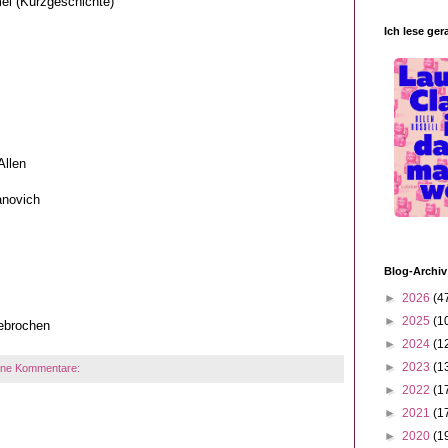
mel (Kurzgeschichte)
Ich lese ger
Allen
anovich
Blog-Archiv
►
2026
(4
►
2025
(1
gebrochen
►
2024
(1
►
2023
(1
ine Kommentare:
►
2022
(1
►
2021
(1
►
2020
(1