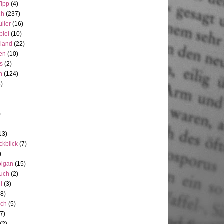
Tipp
(4)
ch
(237)
üller
(16)
piel
(10)
nland
(22)
en
(10)
ts
(2)
h
(124)
3)
)
13)
ckblick
(7)
)
olgan
(15)
uch
(2)
ll
(3)
(8)
uch
(5)
7)