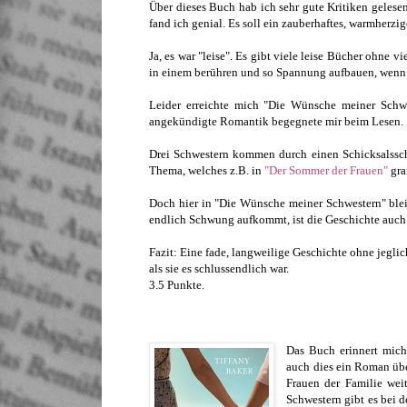
Über dieses Buch hab ich sehr gute Kritiken gelese
fand ich genial. Es soll ein zauberhaftes, warmherzi
Ja, es war "leise". Es gibt viele leise Bücher ohne v
in einem berühren und so Spannung aufbauen, wenn 
Leider erreichte mich "Die Wünsche meiner Schwe
angekündigte Romantik begegnete mir beim Lesen.
Drei Schwestern kommen durch einen Schicksalssch
Thema, welches z.B. in
"Der Sommer der Frauen"
gra
Doch hier in "Die Wünsche meiner Schwestern" bleib
endlich Schwung aufkommt, ist die Geschichte auch
Fazit: Eine fade, langweilige Geschichte ohne jeglich
als sie es schlussendlich war.
3.5 Punkte.
Das Buch erinnert mich
auch dies ein Roman übe
Frauen der Familie we
Schwestern gibt es bei 