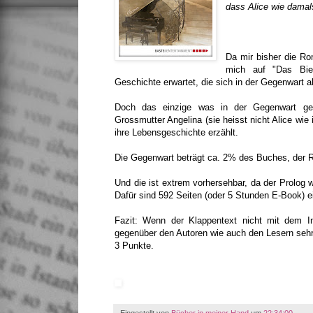
dass Alice wie damals
Da mir bisher die Ro
mich auf "Das Bie
Geschichte erwartet, die sich in der Gegenwart a
Doch das einzige was in der Gegenwart gesc
Grossmutter Angelina (sie heisst nicht Alice wie i
ihre Lebensgeschichte erzählt.
Die Gegenwart beträgt ca. 2% des Buches, der Re
Und die ist extrem vorhersehbar, da der Prolog 
Dafür sind 592 Seiten (oder 5 Stunden E-Book) e
Fazit: Wenn der Klappentext nicht mit dem In
gegenüber den Autoren wie auch den Lesern sehr
3 Punkte.
Eingestellt von
Bücher in meiner Hand
um
22:34:00