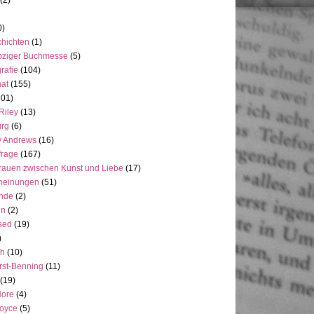
(2)
0)
hichten
(1)
pziger Buchmesse
(5)
rafie
(104)
at
(155)
101)
Riley
(13)
rg
(6)
y Andrews
(16)
frage
(167)
rauen zwischen Kunst und Liebe
(17)
heinungen
(51)
ande
(2)
en
(2)
sed
(19)
)
ch
(10)
rst-Benning
(11)
(19)
Hore
(4)
Joyce
(5)