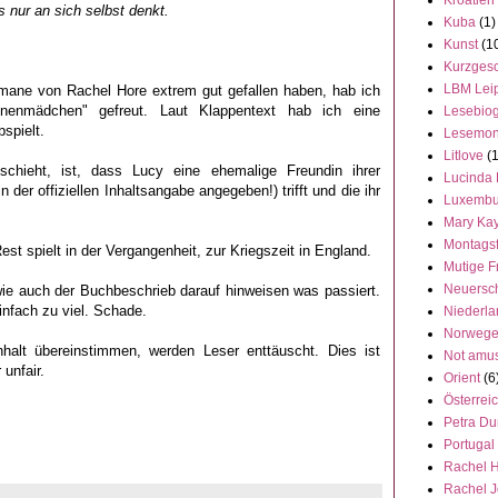
Kroatien
 nur an sich selbst denkt.
Kuba
(1)
Kunst
(1
Kurzgesc
LBM Lei
mane von Rachel Hore extrem gut gefallen haben, hab ich
nenmädchen" gefreut. Laut Klappentext hab ich eine
Lesebiog
bspielt.
Lesemon
Litlove
(
hieht, ist, dass Lucy eine ehemalige Freundin ihrer
Lucinda 
n der offiziellen Inhaltsangabe angegeben!) trifft und die ihr
Luxembu
Mary Ka
Montags
st spielt in der Vergangenheit, zur Kriegszeit in England.
Mutige F
Neuersc
wie auch der Buchbeschrieb darauf hinweisen was passiert.
infach zu viel.
Schade.
Niederl
Norweg
halt übereinstimmen, werden Leser enttäuscht. Dies ist
Not amu
 unfair.
Orient
(6
Österrei
Petra Du
Portugal
Rachel 
Rachel 