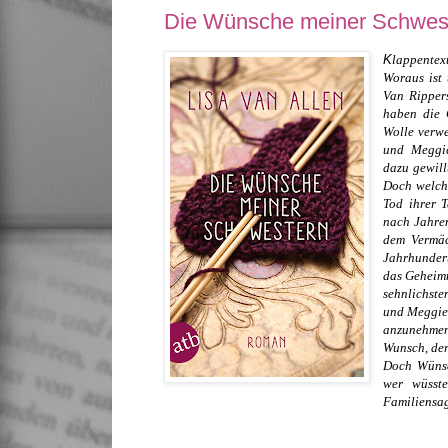
Die Wünsche meiner Schweste
K
lappentex
Woraus ist 
Van Rippers
haben die 
Wolle verwe
und Meggie
dazu gewillt
Doch welch
Tod ihrer 
nach Jahren
dem Vermäc
Jahrhundert
das Geheimn
sehnlichst
und Meggie 
anzunehmen
Wunsch, der 
Doch Wünsc
wer wüsste
Familiensag