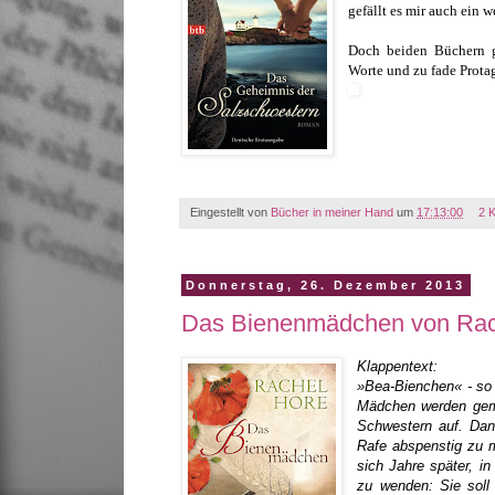
gefällt es mir auch ein 
Doch beiden Büchern ge
Worte und zu fade Prota
Eingestellt von
Bücher in meiner Hand
um
17:13:00
2 
Donnerstag, 26. Dezember 2013
Das Bienenmädchen von Rac
Klappentext:
»Bea-Bienchen« - so 
Mädchen werden geme
Schwestern auf. Dann
Rafe abspenstig zu m
sich Jahre später, in
zu wenden: Sie soll