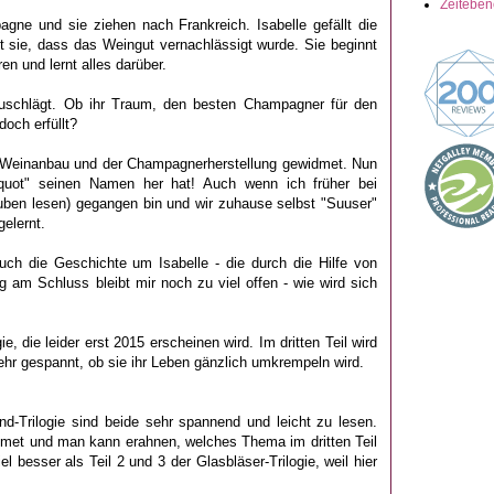
Zeitebe
gne und sie ziehen nach Frankreich. Isabelle gefällt die
t sie, dass das Weingut vernachlässigt wurde. Sie beginnt
en und lernt alles darüber.
uschlägt. Ob ihr Traum, den besten Champagner für den
doch erfüllt?
Weinanbau und der Champagnerherstellung gewidmet. Nun
quot" seinen Namen her hat! Auch wenn ich früher bei
ben lesen) gegangen bin und wir zuhause selbst "Suuser"
gelernt.
ch die Geschichte um Isabelle - die durch die Hilfe von
 am Schluss bleibt mir noch zu viel offen - wie wird sich
gie, die leider erst 2015 erscheinen wird. Im dritten Teil wird
sehr gespannt, ob sie ihr Leben gänzlich umkrempeln wird.
nd-Trilogie sind beide sehr spannend und leicht zu lesen.
dmet und man kann erahnen, welches Thema im dritten Teil
el besser als Teil 2 und 3 der Glasbläser-Trilogie, weil hier