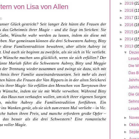
►
2019
(2
rn von Lisa von Allen
►
2018
(1
►
2017
(1
t:
unser Glück gestrickt? Seit langer Zeit hüten die Frauen der
►
2016
(1
 das Geheimnis ihrer Magie – und die liegt im Stricken: Sie
►
2015
(1
Gabe, Wünsche wahr werden zu lassen, indem sie diese mit
►
2014
(1
ben. Nur gemeinsam können die drei Schwestern Aubrey, Bitty
 diese Familientradition bewahren, aber allein Aubrey ist
▼
2013
(3
. Und auch sie beginnt zu zweifeln, als sie sich in Vic verliebt.
▼
Deze
e Wünsche machen uns glücklich, wenn sie sich erfüllen? Der
Leseb
Tante Mariah führt die Schwestern Aubrey, Bitty und Meggie
Die W
 der Trennung wieder zusammen und zwingt sie dazu, sich mit
Das B
htnis ihrer Familie auseinanderzusetzen. Seit mehr als zwei
en hüten die Frauen der Van Rippers in in der alten Strickerei
Jahrhu
is ihrer Magie: Sie erfüllen den Menschen von Tarrytown ihre
Jahrhu
en Wünsche, indem sie sie mit Wolle verweben. Während Bitty
Die Gl
das Haus nun verkaufen wollen, um sich ihrer eigenen Sorgen
Sehns
, möchte Aubrey die Familientradition fortführen. Ein
ins Wanken gerät, als sie sich zum ersten Mal verliebt – in Vic.
Leseb
he haben ihren Preis, und manche erfordern große Opfer –
►
Nove
 das besser als die drei Schwestern? Eine romantische
a voller Magie.
►
Okto
►
Sept