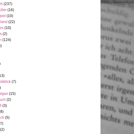
ch
(237)
üller
(16)
piel
(10)
nland
(22)
en
(10)
ts
(2)
h
(124)
3)
)
13)
ckblick
(7)
)
olgan
(15)
uch
(2)
ll
(3)
(8)
uch
(5)
7)
(2)