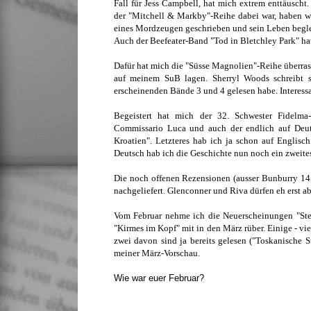
Fall für Jess Campbell, hat mich extrem enttäusch
der "Mitchell & Markby"-Reihe dabei war, haben we
eines Mordzeugen geschrieben und sein Leben begle
Auch der Beefeater-Band "Tod in Bletchley Park" hat
Dafür hat mich die "Süsse Magnolien"-Reihe überras
auf meinem SuB lagen. Sherryl Woods schreibt s
erscheinenden Bände 3 und 4 gelesen habe. Interess
Begeistert hat mich der 32. Schwester Fidelm
Commissario Luca und auch der endlich auf Deut
Kroatien". Letzteres hab ich ja schon auf Englisc
Deutsch hab ich die Geschichte nun noch ein zweit
Die noch offenen Rezensionen (ausser Bunburry 14 
nachgeliefert. Glenconner und Riva dürfen eh erst a
Vom Februar nehme ich die Neuerscheinungen "Ste
"Kirmes im Kopf" mit in den März rüber.
Einige - vi
zwei davon sind ja bereits gelesen ("Toskanische
meiner März-Vorschau.
Wie war euer Februar?