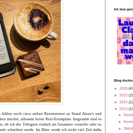
Ich lese ger
Blog-Archiv
►
2026
(4
►
2025
(1
►
2024
(1
▼
2023
(1
n fehlen noch circa sieben Rezensionen zu Stand Alone's und
►
Deze
iben möchte, allesamt keine Rezi-Exemplare. Insgesamt sind es
►
Nove
t, ob ich die Trilogien einfach als Gesamtes vorstelle oder zu
►
Okto
de schreiben werde. Im März werde ich nicht viel Zeit dafür