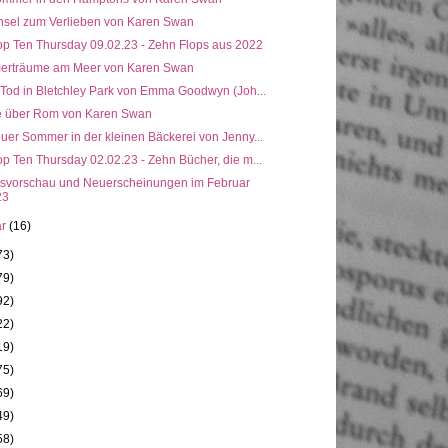
Insel zum Verlieben von Karen Swan
op Ten Thursday 09.02.23 - Zehn Flops aus 2022
rträume am Meer von Karen Swan
 Tod in Bletchley Park von Emma Goodwyn (Joh...
e über Rom von Karen Swan
uer Sommer in der kleinen Bäckerei von Jenny...
p Ten Thursday 02.02.23 - Zehn Bücher, die m...
svorschau und Neuerscheinungen im Februar
23
ar
(16)
73)
79)
92)
22)
19)
75)
69)
49)
58)