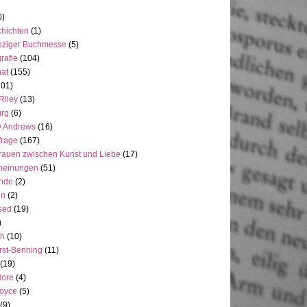
0)
hichten
(1)
pziger Buchmesse
(5)
rafie
(104)
at
(155)
101)
Riley
(13)
rg
(6)
y Andrews
(16)
frage
(167)
rauen zwischen Kunst und Liebe
(17)
heinungen
(51)
ande
(2)
en
(2)
sed
(19)
)
ch
(10)
rst-Benning
(11)
(19)
Hore
(4)
Joyce
(5)
(9)