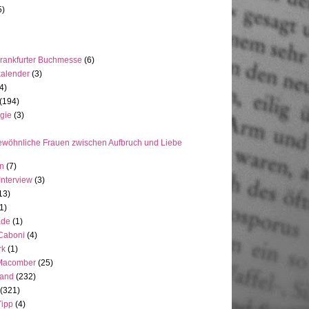
5)
rankfurter Buchmesse
(6)
kalender
(3)
4)
(194)
gie
(3)
wöhnliche Frauen zwischen Aufbruch und Liebe
en
(7)
Interview
(3)
13)
1)
ade
(1)
 Caboni
(4)
rk
(1)
Macomber
(25)
land
(232)
(321)
Tipp
(4)