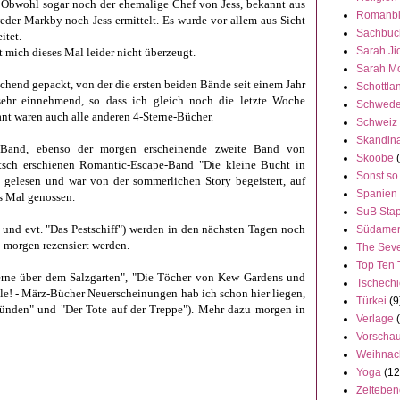
t. Obwohl sogar noch der ehemalige Chef von Jess, bekannt aus
Romanbi
der Markby noch Jess ermittelt. Es wurde vor allem aus Sicht
Sachbuc
itet.
Sarah Ji
 mich dieses Mal leider nicht überzeugt.
Sarah M
chend gepackt, von der die ersten beiden Bände seit einem Jahr
Schottla
ehr einnehmend, so dass ich gleich noch die letzte Woche
Schwed
ant waren auch alle anderen 4-Sterne-Bücher.
Schweiz
Skandin
a-Band, ebenso der morgen erscheinende zweite Band von
Skoobe
sch erschienen Romantic-Escape-Band "Die kleine Bucht in
Sonst so
h gelesen und war von der sommerlichen Story begeistert, auf
Spanien
es Mal genossen.
SuB Stap
und evt. "Das Pestschiff") werden in den nächsten Tagen noch
Südamer
b morgen rezensiert werden.
The Seve
Top Ten 
rne über dem Salzgarten", "Die Töcher von Kew Gardens und
Tschech
ele! - März-Bücher Neuerscheinungen hab ich schon hier liegen,
Türkei
(9
 Sünden" und "Der Tote auf der Treppe"). Mehr dazu morgen in
Verlage
Vorscha
Weihnac
Yoga
(12
Zeitebe