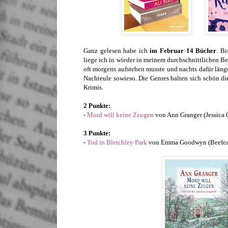
Ganz gelesen habe ich
im Februar 14 Bücher
. Bi
liege ich in wieder in meinem durchschnittlichen Ber
oft morgens aufstehen musste und nachts dafür länge
Nachteule sowieso. Die Genres halten sich schön di
Krimis.
2 Punkte:
-
Mord will keine Zeugen
von Ann Granger (Jessica 
3 Punkte:
-
Tod in Bletchley Park
von Emma Goodwyn (Beefeat