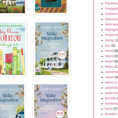
Frankrei
Freitagsf
Gewinns
Grieche
Grün leb
Highligh
Historisc
Homer
(
Iran
(2)
Irland
(9)
Island
(3
Israel
(4)
Italien
(1
Jahresrü
Japan
(4
Jenny C
Jugendb
Juliet Ha
Kanada
Kinderb
Krimi
(37
Kroatien