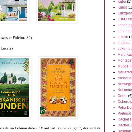
Kuba
(1)
Kunst
(1
Kurzgesc
LBM Lei
Lesebiog
Lesemon
Litlove
(
hwester Fidelma 32)
Lucinda 
 Luca 2)
Luxembu
Mary Ka
Montags
Mutige F
Neuersc
Niederl
Norweg
Not amu
Orient
(6
Österrei
Petra Du
Portugal
Rachel 
Rachel 
bereits im Februar dabei. "Mord will keine Zeugen", der sechste
Religion