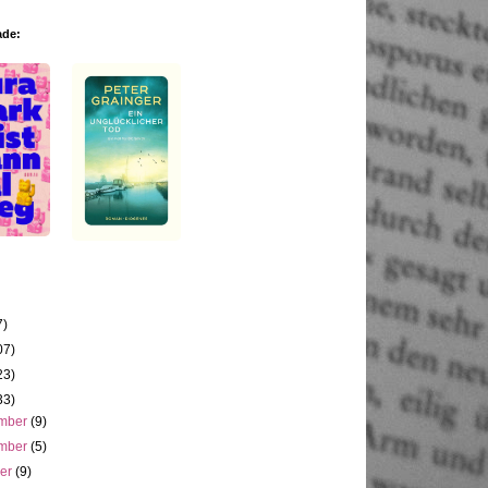
ade:
7)
07)
23)
33)
mber
(9)
mber
(5)
ber
(9)