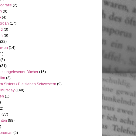
ografie
(2)
h
(9)
o
(4)
organ
(17)
nd
(3)
en
(6)
(22)
avien
(14)
(1)
(3)
(31)
el ungelesener Bücher
(15)
ika
(3)
n Sisters / Die sieben Schwestern
(9)
Thursday
(140)
ien
(1)
)
(2)
u
(77)
hten
(88)
)
neroman
(5)