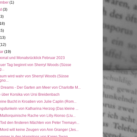
ember
(1)
st
(3)
13)
18)
15)
(13)
(12)
uar
(19)
onat und Monatsrücklick Februar 2023
euer Tag beginnt von Sherryl Woods (Süsse
...
raum wird wahr von Sherryl Woods (Süsse
no...
 Dreams - Der Garten am Meer von Charlotte M...
e über Korsika von Ursi Breidenbach
eine Bucht in Kroatien von Julie Caplin (Rom...
ngsfunkeln von Katharina Herzog (Das kleine ...
 Mallorquinische Rache von Lilly Alonso (Llu...
 Tod den finsteren Mächten von Peter Tremayn...
 Mord will keine Zeugen von Ann Granger (Jes...
ommer in den Hamptons von Karen Swan