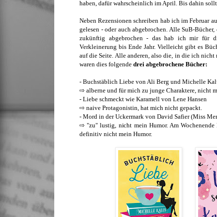
haben, dafür wahrscheinlich im April. Bis dahin sollt
Neben Rezensionen schreiben hab ich im Februar a
gelesen - oder auch abgebrochen. Alle SuB-Bücher, 
zukünftig abgebrochen - das hab ich mir für d
Verkleinerung bis Ende Jahr.
Vielleicht gibt es Büch
auf die Seite. Alle anderen, also die, in die ich ni
waren dies folgende
drei abgebrochene Bücher:
- Buchstäblich Liebe von Ali Berg und Michelle Ka
⇨ alberne und für mich zu junge Charaktere, nicht m
- Liebe schmeckt wie Karamell von Lene Hansen
⇨ naive Protagonistin, hat mich nicht gepackt.
- Mord in der Uckermark von David Safier (Miss Me
⇨ "zu" lustig, nicht mein Humor. Am Wochenende h
definitiv nicht mein Humor.