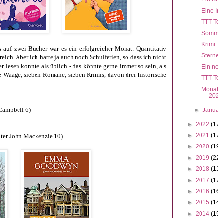
Eine 
TTT T
Somme
Krimi:
s auf zwei Bücher war es ein erfolgreicher Monat. Quantitativ
Stern
eich. Aber ich hatte ja auch noch Schulferien, so dass ich nicht
r lesen konnte als üblich - das könnte gerne immer so sein, als
Ein ne
e Waage, sieben Romane, sieben Krimis, davon drei historische
TTT To
Monat
20
Campbell 6)
►
Janu
►
2022
(1
►
2021
(1
er John Mackenzie 10)
►
2020
(1
►
2019
(2
►
2018
(1
►
2017
(1
►
2016
(1
►
2015
(1
►
2014
(1