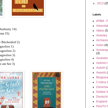
►
2013
(3
Labels
#FBM - F
Advents
Bunburry 14)
Aktion
(5
elma 33)
Amerika
Archäolo
e Bücherdorf 2)
Asien
(4)
gnolien 1)
Ausserge
agnolien 2)
(3)
agnolien 3)
Australi
gnolien 4)
Autoren-
le am See 3)
AutorIn
(
Awards
(
Blogpar
Cristina
Dänema
Debbie 
Deutsch
England
Film/TV-