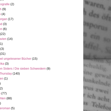
ografie
(2)
h
(9)
o
(4)
organ
(17)
nd
(3)
en
(6)
(22)
avien
(14)
(1)
(3)
(31)
el ungelesener Bücher
(15)
ika
(3)
n Sisters / Die sieben Schwestern
(9)
Thursday
(140)
ien
(1)
)
(2)
u
(77)
hten
(88)
)
neroman
(5)