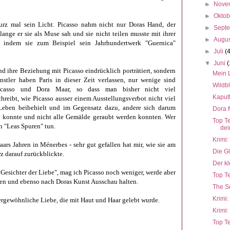
►
Nove
►
Okto
kurz mal sein Licht.
Picasso nahm nicht nur Doras Hand, der
►
Sept
ange er sie als Muse sah und sie nicht teilen musste mit ihrer
►
Augu
, indem sie zum Beispiel sein Jahrhundertwerk "Guernica"
►
Juli
(
▼
Juni
(
d ihre Beziehung mit Picasso eindrücklich porträtiert, sondern
Mein 
ünstler haben Paris in dieser Zeit verlassen, nur wenige sind
Wildb
casso und Dora Maar, so dass man bisher nicht viel
Kaput
reibt, wie Picasso ausser einem Ausstellungsverbot nicht viel
Leben beibehielt und im Gegensatz dazu, andere sich darum
Dora M
en konnte und nicht alle Gemälde geraubt werden konnten. Wer
Top T
n "Leas Spuren" tun.
dei
Krimi:
rs Jahren in Ménerbes - sehr gut gefallen hat mir, wie sie am
Die Gl
 darauf zurückblickte.
Der kl
Gesichter der Liebe", mag ich Picasso noch weniger, werde aber
Top Te
uen und ebenso nach Doras Kunst Ausschau halten.
The Se
Krimi:
sergewöhnliche Liebe, die mit Haut und Haar gelebt wurde.
Krimi:
Top Te