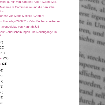
 Mord au Vin von Sandrine Albert (Claire Mol...
: Madame le Commissaire und die panische
a...
rlese von Marie Matisek (Capri 2)
n Thursday 03.06.21 - Zehn Bücher von Autore...
, lavendelblau von Hannah Juli
hau: Neuerscheinungen und Neuzugänge im
 ...
16)
(20)
(21)
uar
(22)
ar
(21)
92)
22)
19)
75)
69)
49)
58)