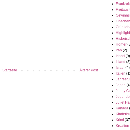
Frankrei
Freitagsf
Gewinns
Grieche
Grün leb
Highligh
Historisc
Homer
(
Iran
(2)
Irland
(9)
Island
(3
Israel
(4)
Startseite
Älterer Post
Italien
(1
Jahresrü
Japan
(4
Jenny C
Jugendb
Juliet Ha
Kanada
Kinderb
Krimi
(37
Kroatien