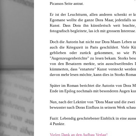
Picassos Seite antrat.
Er ist der Leuchtturm, allen anderen schenkt er 
Egomane wollte die ganze Dora Maar, jedenfalls sol
Kunst. Dass Dora ihn künstlerisch weit brachte
fotografisch begleitete, las ich mit grossem Interesse.
Doch die Autorin hat nicht nur Dora Maars Leben un
auch die Kriegszeit in Paris geschildert. Viele K
geblieben oder zurück gekommen, so wie Pi
"Augenzeugenberichte" zu lesen bekam. Storks besch
von den Besatzern merkte, sein ausschweifendes 
kümmerten, dass "entartete" Kunst versteckt werd
davon mehr lesen möchte, kann dies in Storks Roma
Später im Roman berichtet die Autorin von Dora Maa
Ende im Epilog nochmals mit besonderen Augen kurz
Nun, nach der Lektüre von "Dora Maar und die zwei 
bewusster nach Doras Einfluss in seinem Werk scha
Fazit: Lebendig geschriebener Einblick in eine aus
4 Punkte.
Vielen Dank an den Aufbau Verlag!