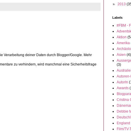
►
2013
(3
Labels
#FBM - F
Advents
Aktion
(5
Amerika
Archäolo
Asien
(4)
die Verarbeitung deiner Daten durch Blogger/Google. Mehr
Ausserge
ntare zu verhindern, wird manchmal eine Sicherheitsfrage
(3)
Australi
Autoren-
AutorIn
(
Awards
(
Blogpar
Cristina
Dänema
Debbie 
Deutsch
England
Film/TV-