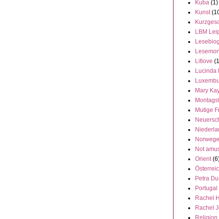
Kuba
(1)
Kunst
(1
Kurzgesc
LBM Lei
Lesebiog
Lesemon
Litlove
(
Lucinda 
Luxembu
Mary Ka
Montags
Mutige F
Neuersc
Niederl
Norweg
Not amu
Orient
(6
Österrei
Petra Du
Portugal
Rachel 
Rachel 
Religion