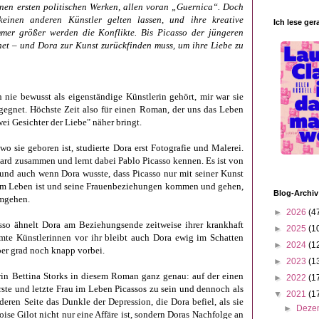
seinen ersten politischen Werken, allen voran „Guernica“. Doch
einen anderen Künstler gelten lassen, und ihre kreative
Ich lese ger
mmer größer werden die Konflikte. Bis Picasso der jüngeren
et – und Dora zur Kunst zurückfinden muss, um ihre Liebe zu
nie bewusst als eigenständige Künstlerin gehört, mir war sie
egnet. Höchste Zeit also für einen Roman, der
uns das Leben
ei Gesichter der Liebe" näher bringt.
o sie geboren ist, studierte Dora erst Fotografie und Malerei.
ard zusammen und lernt dabei Pablo Picasso kennen. Es ist von
und a
uch wenn Dora wusste, dass Picasso nur mit seiner Kunst
einem Leben ist und seine Frauenbeziehungen kommen und gehen,
Blog-Archiv
umgehen.
►
2026
(4
asso ähnelt Dora am Beziehungsende zeitweise ihrer krankhaft
►
2025
(1
hmte Künstlerinnen vor ihr bleibt auch Dora ewig im Schatten
►
2024
(1
ber grad noch knapp vorbei.
►
2023
(1
rin Bettina Storks in diesem Roman ganz genau: auf der einen
►
2022
(1
rste und letzte Frau im Leben Picassos zu sein und dennoch als
▼
2021
(1
deren Seite das Dunkle der Depression, die Dora befiel, als sie
►
Deze
oise Gilot nicht nur eine Affäre ist, sondern Doras Nachfolge an