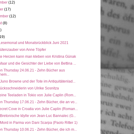
mber
(12)
ber
(17)
ember
(12)
st
(8)
4)
19)
Lesemonat und Monatsrückblick Juni 2021
lütenzauber von Anne Töpfer
te Herzen kann man kleben von Kristina Günak
aar und die Gesichter der Liebe von Bettina ...
en Thursday 24.06.21 - Zehn Bücher aus
nem...
 Juno Browne und der Tote im Antiquitätenlad...
ücksschneiderin von Ulrike Sosnitza
eine Teeladen in Tokio von Julie Caplin (Rom...
n Thursday 17.06.21 - Zehn Bücher, die an vo...
cret Cove in Croatia von Julie Caplin (Roman...
 Bretonische Idylle von Jean-Luc Bannalec (G...
 Mord in Parma von Dani Scarpa (Paolo Ritter 1)
n Thursday 10.06.21 - Zehn Bücher, die ich m...