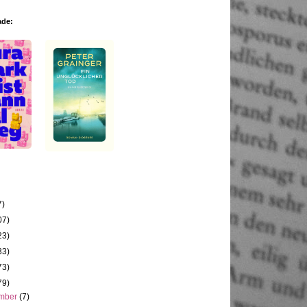
ade:
7)
07)
23)
33)
73)
79)
mber
(7)