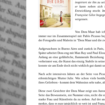
inspiriert sie ihn zu 
er kann neben sich k
Entwicklung stockt. I
Françoise Gilot begegn
vergessen.
Von Dora Maar hab ich 
immer nur im Zusammenspiel mit Pablo Picasso beg
der Fotografin und Malerin in "Dora Maar und die zw
Aufgewachsen in Bueno Aires und zurück in Paris, w
Später arbeitet Dora eng mit Man Ray und Paul Elou
Anfang an eine gefährliche, flammende Beziehung 
verheiratet war, die Kunst das einzig Stabile in s
konnte sie am Ende doch nicht wirklich gut damit 
Nach acht intensiven Jahren an der Seite von Pic
eifersüchtigen Mutter Julie. Wie schon viele berü
ihres Geliebten - kommt dem Wahnsinn sehr nahe, a
Diese zwei Gesichter der Dora Maar zeigt uns Auto
Seite das Bewusstsein, nie Nummer eins, nicht die e
starke Frau und Künstlerin da zu stehen. Auf der an
merkte, dass es nun tatsächlich so weit ist und Franç