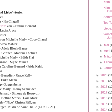
Krimi:
Krimi
Div
nd Liebe"-Serie
:
el
Somme
 - Ida Chagall
Top Te
Flore
von Caroline Bernard
Liebe
 Lucia Joyce
Vorsc
ünter
Juni
von Michelle Marly -
Coco Chanel
 Alma Mahler
►
Mai
(
-
Adele Bloch-Bauer
►
April
 Gortner -
Marlene Dietrich
►
März
chelle Marly - Edith Piaf
annson - Signe Munch
►
Febr
 Caroline Bernard - Frida Kahlo
►
Janu
as
 Benedict - Grace Kelly
►
2020
(1
- Erika Mann
►
2019
(2
ggy Guggenheim
►
2018
(1
e Marly - Romy Schneider
►
2017
(1
ernard - Simone de Beauvoir
 Bettina Storks - Dora Maar
►
2016
(1
h - "Nico" Christa Päffgen
►
2015
(1
ger - Nikki de Saint Phalle (ET 6.12.21)
►
2014
(1