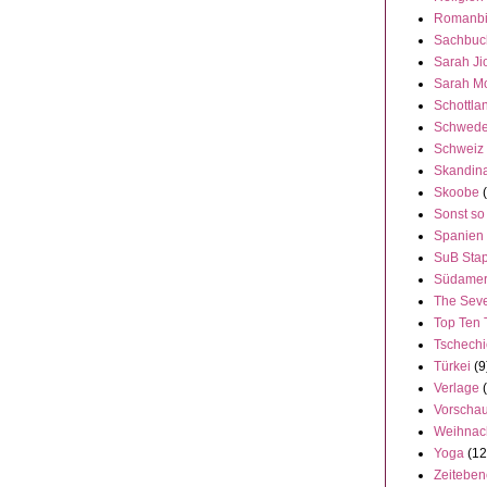
Romanbi
Sachbuc
Sarah Ji
Sarah M
Schottla
Schwed
Schweiz
Skandin
Skoobe
Sonst so
Spanien
SuB Stap
Südamer
The Seve
Top Ten 
Tschech
Türkei
(9
Verlage
Vorscha
Weihnac
Yoga
(12
Zeitebe