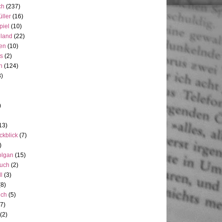
ch
(237)
üller
(16)
piel
(10)
nland
(22)
en
(10)
ts
(2)
h
(124)
3)
)
13)
ckblick
(7)
)
olgan
(15)
uch
(2)
ll
(3)
(8)
uch
(5)
7)
(2)