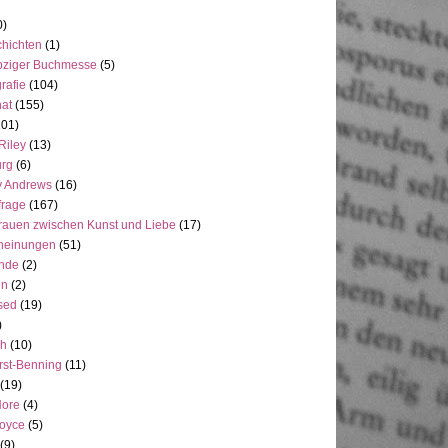
0)
hichten
(1)
pziger Buchmesse
(5)
rafie
(104)
at
(155)
101)
Riley
(13)
rg
(6)
y Andrews
(16)
frage
(167)
rauen zwischen Kunst und Liebe
(17)
heinungen
(51)
ande
(2)
en
(2)
sed
(19)
)
ch
(10)
rst-Benning
(11)
(19)
Hore
(4)
Joyce
(5)
(9)