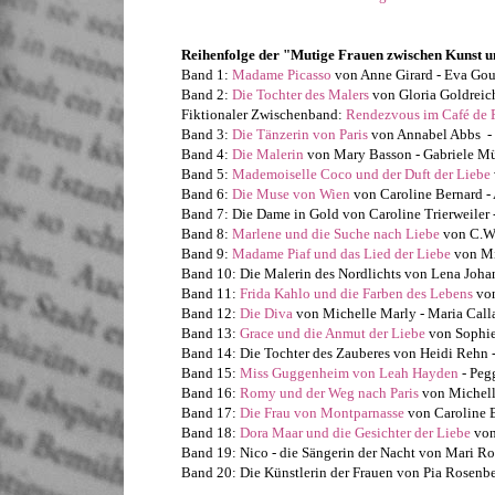
Reihenfolge der "Mutige Frauen zwischen Kunst u
Band 1:
Madame Picasso
von Anne Girard - Eva Gou
Band 2:
Die Tochter des Malers
von Gloria Goldreich
Fiktionaler Zwischenband:
Rendezvous im Café de 
Band 3:
Die Tänzerin von Paris
von Annabel Abbs -
Band 4:
Die Malerin
von Mary Basson -
Gabriele M
Band 5:
Mademoiselle Coco und der Duft der Liebe
Band 6:
Die Muse von Wien
von Caroline Bernard -
Band 7: Die Dame in Gold von Caroline Trierweiler 
Band 8:
Marlene und die Suche nach Liebe
von C.W.
Band 9:
Madame Piaf und das Lied der Liebe
von Mi
Band 10: Die Malerin des Nordlichts von Lena Joh
Band 11:
Frida Kahlo und die Farben des Lebens
von
Band 12:
Die Diva
von Michelle Marly - Maria Call
Band 13:
Grace und die Anmut der Liebe
von Sophie
Band 14: Die Tochter des Zauberes von Heidi Rehn 
Band 15:
Miss Guggenheim von Leah Hayden
- Pe
Band 16:
Romy und der Weg nach Paris
von Michell
Band 17:
Die Frau von Montparnasse
von Caroline B
Band 18:
Dora Maar und die Gesichter der Liebe
von
Band 19: Nico - die Sängerin der Nacht von Mari Rot
Band 20: Die Künstlerin der Frauen von Pia Rosenber