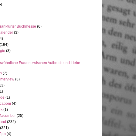
5)
rankfurter Buchmesse
(6)
kalender
(3)
4)
(194)
gie
(3)
wöhnliche Frauen zwischen Aufbruch und Liebe
en
(7)
Interview
(3)
13)
1)
ade
(1)
 Caboni
(4)
rk
(1)
Macomber
(25)
land
(232)
(321)
Tipp
(4)