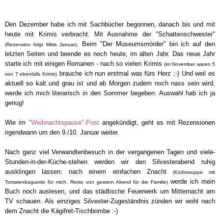
Den Dezember habe ich mit Sachbücher begonnen, danach bis und mit
heute mit Krimis verbracht. Mit Ausnahme der "Schattenschwester"
. Beim "Der Museumsmörder" bin ich auf den
(Rezension folgt Mitte Januar)
letzten Seiten und beende es noch heute, im alten Jahr. Das neue Jahr
starte ich mit einigen Romanen - nach so vielen Krimis
(im November waren 5
brauche ich nun erstmal was fürs Herz ;-) Und weil es
von 7 ebenfalls Krimis)
aktuell so kalt und grau ist und ab Morgen zudem noch nass sein wird,
werde ich mich literarisch in den Sommer begeben. Auswahl hab ich ja
genug!
Wie im
"Weihnachtspause"-Post
angekündigt, geht es mit Rezensionen
irgendwann um den 9./10. Januar weiter.
Nach ganz viel Verwandtenbesuch in der vergangenen Tagen und viele-
Stunden-in-der-Küche-stehen werden wir den Silvesterabend ruhig
ausklingen lassen: nach einem einfachen Znacht
(Kürbissuppe mit
werde ich mein
Tomatenbaguette für mich, Reste von gestern Abend für die Familie)
Buch noch auslesen, und das städtische Feuerwerk um Mitternacht am
TV schauen
. Als einziges Silvester-Zugeständnis zünden wir wohl nach
dem Znacht die Kägifret-Tischbombe :-)