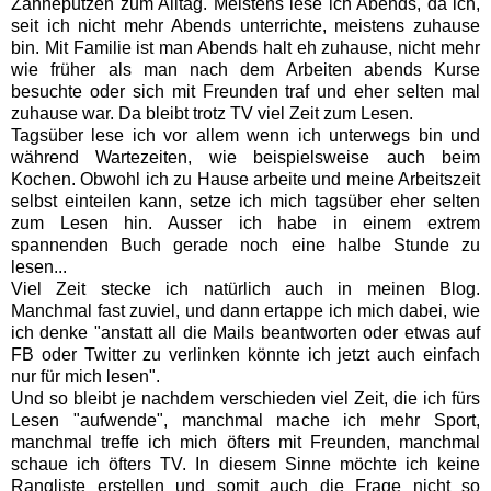
Zähneputzen zum Alltag. Meistens lese ich Abends, da ich,
seit ich nicht mehr Abends unterrichte, meistens zuhause
bin. Mit Familie ist man Abends halt eh zuhause, nicht mehr
wie früher als man nach dem Arbeiten abends Kurse
besuchte oder sich mit Freunden traf und eher selten mal
zuhause war. Da bleibt trotz TV viel Zeit zum Lesen.
Tagsüber lese ich vor allem wenn ich unterwegs bin und
während Wartezeiten, wie beispielsweise auch beim
Kochen. Obwohl ich zu Hause arbeite und meine Arbeitszeit
selbst einteilen kann, setze ich mich tagsüber eher selten
zum Lesen hin. Ausser ich habe in einem extrem
spannenden Buch gerade noch eine halbe Stunde zu
lesen...
Viel Zeit stecke ich natürlich auch in meinen Blog.
Manchmal fast zuviel, und dann ertappe ich mich dabei, wie
ich denke "anstatt all die Mails beantworten oder etwas auf
FB oder Twitter zu verlinken könnte ich jetzt auch einfach
nur für mich lesen".
Und so bleibt je nachdem verschieden viel Zeit, die ich fürs
Lesen "aufwende", manchmal mache ich mehr Sport,
manchmal treffe ich mich öfters mit Freunden, manchmal
schaue ich öfters TV. In diesem Sinne
möchte ich keine
Rangliste erstellen und somit auch die Frage nicht so