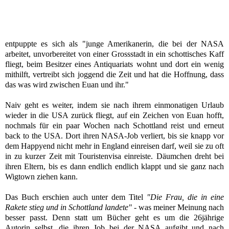
entpuppte es sich als "junge Amerikanerin, die bei der NASA
arbeitet, unvorbereitet von einer Grossstadt in ein schottisches Kaff
fliegt, beim Besitzer eines Antiquariats wohnt und dort ein wenig
mithilft, vertreibt sich joggend die Zeit und hat die Hoffnung, dass
das was wird zwischen Euan und ihr."
Naiv geht es weiter, indem sie nach ihrem einmonatigen Urlaub
wieder in die USA zurück fliegt, auf ein Zeichen von Euan hofft,
nochmals für ein paar Wochen nach Schottland reist und erneut
back to the USA. Dort ihren NASA-Job verliert, bis sie knapp vor
dem Happyend nicht mehr in England einreisen darf, weil sie zu oft
in zu kurzer Zeit mit Touristenvisa einreiste. Däumchen dreht bei
ihren Eltern, bis es dann endlich endlich klappt und sie ganz nach
Wigtown ziehen kann.
Das Buch erschien auch unter dem Titel
"Die Frau, die in eine
Rakete stieg und in Schottland landete"
- was meiner Meinung nach
besser passt.
Denn s
tatt um Bücher geht es um die 26jährige
Autorin selbst, die ihren Job bei der NASA aufgibt und nach