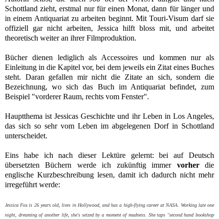
Schottland zieht, erstmal nur für einen Monat, dann für länger und
in einem Antiquariat zu arbeiten beginnt. Mit Touri-Visum darf sie
offiziell gar nicht arbeiten, Jessica hilft bloss mit, und arbeitet
theoretisch weiter an ihrer Filmproduktion.
Bücher dienen lediglich als Accessoires und kommen n
ur als
Einleitung in die Kapitel vor, bei dem jeweils ein Zitat eines Buches
steht. Daran gefallen mir nicht die Zitate an sich, sondern die
Bezeichnung, wo sich das Buch im Antiquariat befindet, zum
Beispiel "vorderer Raum, rechts vom Fenster".
Hauptthema ist Jessicas Geschichte und ihr Leben in Los Angeles,
das sich so sehr vom Leben im abgelegenen Dorf in Schottland
unterscheidet.
Eins habe ich nach dieser Lektüre gelernt: bei auf Deutsch
übersetzten Büchern werde ich zukünftig immer
vorher
die
englische Kurzbeschreibung lesen, damit ich dadurch nicht mehr
irregeführt werde:
Jessica Fox is 26 years old, lives in Hollywood, and has a high-flying career at NASA. Working late one
night, dreaming of another life, she's seized by a moment of madness. She taps "second hand bookshop