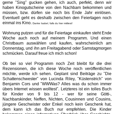
gerne "Sing" gucken gehen, ich auch, perfekt, denn wir
haben Kinogutscheine von den Nachbarn bekommen und
müssen, bzw. dürfen sie noch bis Ende Jahr einlösen.
Eventuell geht es deshalb zwischen den Feiertagen noch
einmal ins Kino.
Danke Isabel, falls du hier mitliest!
Wohnung putzen und für die Feiertage einkaufen steht Ende
Woche auch noch auf meinem Programm. Und einen
Christbaum auswählen und kaufen, wahrscheinlich am
Donnerstag, und ihn am Freitagabend oder Samstagmorgen
schmücken. Darauf freue ich mich schon!
Ob bei so viel Programm noch Zeit bleibt für die drei
Rezensionen, die ich diese Woche noch veröffentlichen
möchte, werde ich sehen. Geplant sind Beiträge zu "Die
Schattenschwester" von Lucinda Riley, "Küstenstrich" von
Benjamin Cors und "WWWas? Alles was du schon immer
übers Internet wissen wolltest". Letzteres ist ein tolles Buch
für Kinder von 9 bis 12 - wer für seine Götti-,
Nachbarskinder, Neffen, Nichten, Cousinnen und Cousins,
jüngere Geschwister oder Enkel noch kein Geschenk hat,
dem kann ich das Buch nur empfehlen. Die Kinder