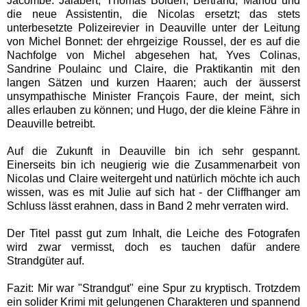
Jacombe: Jalabert, Thomas Bolden, Bertrand, Manou und
die neue Assistentin, die Nicolas ersetzt;
das stets
unterbesetzte Polizeirevier in Deauville unter der Leitung
von Michel Bonnet: der ehrgeizige Roussel, der es auf die
Nachfolge von Michel abgesehen hat, Yves Colinas,
Sandrine Poulainc und Claire, die Praktikantin mit den
langen Sätzen und kurzen Haaren;
auch der äusserst
unsympathische Minister François Faure, der meint, sich
alles erlauben zu können;
und Hugo, der die kleine Fähre in
Deauville betreibt.
Auf die Zukunft in Deauville bin ich sehr gespannt.
Einerseits bin ich neugierig wie die Zusammenarbeit von
Nicolas und Claire weitergeht und
natürlich möchte ich auch
wissen, was es mit Julie auf sich hat - der Cliffhanger am
Schluss lässt erahnen, dass in Band 2 mehr verraten wird.
Der Titel passt gut zum Inhalt, die Leiche des Fotografen
wird zwar vermisst, doch es tauchen dafür andere
Strandgüter auf.
Fazit:
Mir war "Strandgut"
eine Spur zu kryptisch. Trotzdem
ein solider Krimi mit gelungenen Charakteren und s
pannend