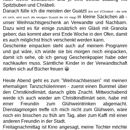
Spitzbuben und Chräbeli.
Danach fülle ich die meisten der Guatzli
(bis auf d'Chräbeli - die teile
in kleine Säckchen ab -
ich nicht, sind auch die einzigen Guatzli die ich mag)
unser Weihnachtsgeschenk an Verwandte und Nachbarn.
Dazu wird es für einige zusätzlich ein Gläsli mit Granola
geben; das kommt aber erst Ende Woche in den Ofen, damit
es auch möglichst frisch verschenkt werden kann.
Geschenke einpacken steht auch auf meinem Programm
und gut wäre, ich würde sie bis morgen noch einpacken,
damit ich sehe, ob ich genug Geschenkpapier habe oder
nachkaufen muss. Sämtliche Kinder in der Verwandtschaft
dürfen sich auf Bücher freuen 😀
Heute Abend geht es zum "Weihnachtsessen" mit meinen
ehemaligen Tanzschülerinnen - zuerst einen Bummel über
den Christkindlimärt, danach gibts Znacht. Mittwochabend
werde ich auch wieder am Christkindlimärt sein, habe mit
einer Freundin zum Glühweintrinken abgemacht.
Dienstagmorgen treffe ich mich nicht zum Glühwein, wäre
noch ein bisschen zu früh am Tag, aber zum Kaffi mit einer
anderen Freundin in der Stadt.
Freitagnachmittag ist Kino angesagt, meine Tochter möchte