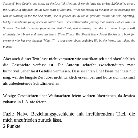
Scotland" into Google, and clicks on the first link she sees. A month later, she arrives 2,000 miles across
the Atlantic in Wigtown, on the west coast of Scotland. When she knocks on the door of the bookshop she
will be working in for the next month, she is greeted not by the 80-year-old recluse she was expecting,
but by a handsome young bachelor called Euan… The rollercoaster journey that ensues - which takes in
Scottish Hanukah, bringing yoga to the West Coast, and a waxing that she will never forget - will
ultimately both break and mend her heart. Three Things You Should Know About Rockets is a book for
everyone who has ever thought "What if" - a true story about grabbing life by the horns, and taking the
plunge.
Aber auch dieser Text lässt nicht vermuten wie amerikanisch und oberflächlich
die Geschichte verfasst ist. Die Autorin schreibt zwischendurch zwar
humorvoll, aber lässt Gefühle vermissen. Dass sie ihren Chef Euan mehr als nur
mag, war die längste Zeit über nicht wirklich erkennbar und hörte sich maximal
als unbedeutende Schwärmerei an.
Witzige Geschichten über Weihnachten feiern wirkten übertrieben, da Jessica
zuhause in L.A. nie feierte.
Fazit: Naive Beziehungsgeschichte mit irreführendem Titel, die
mich unzufrieden zurück lässt.
2 Punkte.