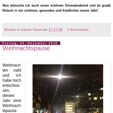
Nun wünsche ich euch einen schönen Silvesterabend und än guatä
Rutsch in ein schönes, gesundes und friedliches neues Jahr!
Bücher in meiner Hand
um
17:17:00
1 Kommentar:
Freitag, 23. Dezember 2016
Weihnachtspause
Weihnach
ten naht
und i
ch
habe mich
entschlos
sen,
dieses
Jahr eine
Weihnach
tspause