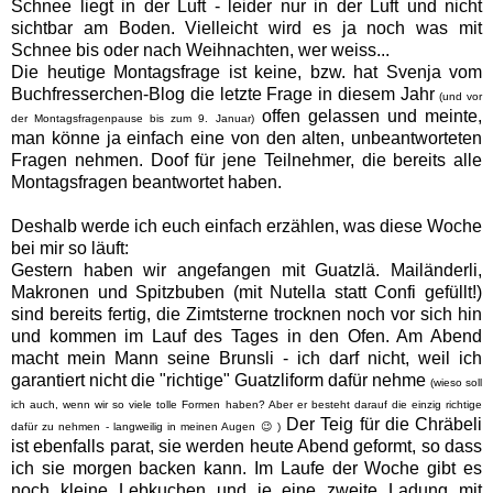
Schnee liegt in der Luft - leider nur in der Luft und nicht
sichtbar am Boden. Vielleicht wird es ja noch was mit
Schnee bis oder nach Weihnachten, wer weiss...
Die heutige Montagsfrage ist keine, bzw. hat Svenja vom
Buchfresserchen-Blog die letzte Frage in diesem Jahr
(und vor
offen gelassen und meinte,
der Montagsfragenpause bis zum 9. Januar)
man könne ja einfach eine von den alten, unbeantworteten
Fragen nehmen. Doof für jene Teilnehmer, die bereits alle
Montagsfragen beantwortet haben.
Deshalb werde ich euch einfach erzählen, was diese Woche
bei mir so läuft:
Gestern haben wir angefangen mit Guatzlä. Mailänderli,
Makronen und Spitzbuben (mit Nutella statt Confi gefüllt!)
sind bereits fertig, die Zimtsterne trocknen noch vor sich hin
und kommen im Lauf des Tages in den Ofen. Am Abend
macht mein Mann seine Brunsli - ich darf nicht, weil ich
garantiert nicht die "richtige" Guatzliform dafür nehme
(wieso soll
ich auch, wenn wir so viele tolle Formen haben? Aber er besteht darauf die einzig richtige
Der Teig für die Chräbeli
dafür zu nehmen - langweilig in meinen Augen 😉 )
ist ebenfalls parat, sie werden heute Abend geformt, so dass
ich sie morgen backen kann. Im Laufe der Woche gibt es
noch kleine Lebkuchen und je eine zweite Ladung mit