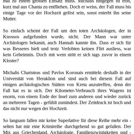
mal zu einem grossen Einsatz muss. Michalis hingegen ist froh,
kurz mal aus Chania zu entfliehen. Doch er weiss, der Fall muss bis
einige Tage vor der Hochzeit gelöst sein, sonst enterbt ihn seine
Mutter.
So einfach scheint der Fall um den toten Archäologen, der in
Knossos aufgefunden wurde, nicht. Der Mann war unter
Archäologen bekannt, auch Hannah kannte ihn. Dass er sich für
was Besseres hielt und trotz Verlobten keinen Flirt ausliess, war
kein Geheimnis. Doch mit wem stritt er sich tags zuvor in einem
Kloster?
Michalis Charisteas und Pavlos Koronais ermitteln deshalb in der
Universität von Heraklion und sind auch bei diesem Fall auf
einigen archäologischen Stätten von Kreta anzutreffen, denn der
Fall hat es in sich. Der Kilometer-Verbrauch ihres Wagens ist
enorm, von einem Ende der Insel zum anderen und wieder zurück
an mehreren Tagen - gefühlt zumindest. Der Zeitdruck ist hoch und
das nicht nur wegen der Hochzeit.
So langsam fallen mir keine Superlative für diese Reihe mehr ein -
selten hat mir eine Krimireihe durchgehend so gut gefallen. Der
Mix aus Griechenland, Archäologie, Familienzwistigkeiten und -