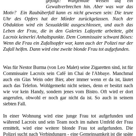
gefolgt? Würgemale weisen auf ein
Gewaltverbrechen hin. Aber was war das
Motiv? Ein Raubüberfall kann es nicht gewesen sein: Die teure
Uhr des Opfers hat der Mörder zurückgelassen. Nach der
Obduktion wird ein Sexualdelikt ausgeschlossen, und auch das
Leben der Frau, die in den Galeries Lafayette arbeitete, gibt
Lacroix keinerlei Anhaltspunkte. Dem Commissaire schwant Böses:
Wenn die Frau ein Zufallsopfer war, kann auch der Polizei nur der
Zufall helfen. Dann wird eine zweite blonde Frau tot aufgefunden.
Was für Nestor Burma (von Leo Malet) seine Zigaretten sind, ist für
Commissaire Lacroix sein Café im Chai de l'Abbaye. Manchmal
auch ein Glas Wein oder Bier, aber immer wenn er da ist, läutet
auch das Telefon. Wohlgemerkt nicht seines, denn er besitzt nach
wie vor kein Handy, sondern jenes vom Bistro. Oft wird er dort
angerufen, obwohl er noch gar nicht da ist. So auch in seinem
siebten Fall.
In einer Wohnung wird eine junge Frau tot aufgefunden und
während Lacroix und sein Team noch im nahen Umfeld der Frau
ermittelt, wird eine weitere blonde Frau tot aufgefunden. Die
Polizei sucht nach Verbindungen - eine Gemeinsamkeit ist die späte