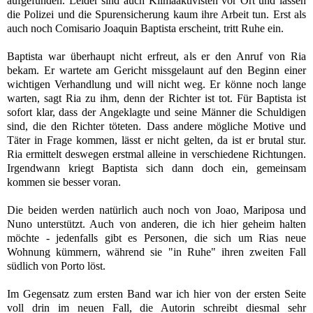
aufgefunden. Leider sind auch Klimaaktivisten vor Ort und lassen
die Polizei und die Spurensicherung kaum ihre Arbeit tun. Erst als
auch noch Comisario Joaquin Baptista erscheint, tritt Ruhe ein.
Baptista war überhaupt nicht erfreut, als er den Anruf von Ria
bekam. Er wartete am Gericht missgelaunt auf den Beginn einer
wichtigen Verhandlung und will nicht weg. Er könne noch lange
warten, sagt Ria zu ihm, denn der Richter ist tot. Für Baptista ist
sofort klar, dass der Angeklagte und seine Männer die Schuldigen
sind, die den Richter töteten. Dass andere mögliche Motive und
Täter in Frage kommen, lässt er nicht gelten, da ist er brutal stur.
Ria ermittelt deswegen erstmal alleine in verschiedene Richtungen.
Irgendwann kriegt Baptista sich dann doch ein, gemeinsam
kommen sie besser voran.
Die beiden werden natürlich auch noch von Joao, Mariposa und
Nuno unterstützt. Auch von anderen, die ich hier geheim halten
möchte - jedenfalls gibt es Personen, die sich um Rias neue
Wohnung kümmern, während sie "in Ruhe" ihren zweiten Fall
südlich von Porto löst.
Im Gegensatz zum ersten Band war ich hier von der ersten Seite
voll drin im neuen Fall, die Autorin schreibt diesmal sehr