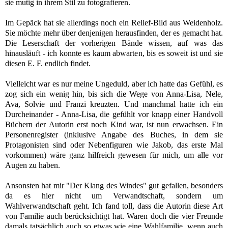
sie mutig in ihrem Stil zu fotografieren.
Im Gepäck hat sie allerdings noch ein Relief-Bild aus Weidenholz.
Sie möchte mehr über denjenigen herausfinden, der es gemacht hat.
Die Leserschaft der vorherigen Bände wissen, auf was das
hinausläuft - ich konnte es kaum abwarten, bis es soweit ist und sie
diesen E. F. endlich findet.
Vielleicht war es nur meine Ungeduld, aber ich hatte das Gefühl, es
zog sich ein wenig hin, bis sich die Wege von Anna-Lisa, Nele,
Ava, Solvie und Franzi kreuzten. Und m
anchmal hatte ich ein
Durcheinander - Anna-Lisa, die gefühlt vor knapp einer Handvoll
Büchern der Autorin erst noch Kind war, ist nun erwachsen. Ein
Personenregister (inklusive Angabe des Buches, in dem sie
Protagonisten sind oder Nebenfiguren wie Jakob, das erste Mal
vorkommen) wäre ganz hilfreich gewesen für mich, um alle vor
Augen zu haben.
Ansonsten hat mir "Der Klang des Windes" gut gefallen, besonders
da es hier nicht um Verwandtschaft, sondern um
Wahlverwandtschaft geht. Ich fand toll, dass die Autorin diese Art
von Familie auch berücksichtigt hat. Waren doch die vier Freunde
damals tatsächlich auch so etwas wie eine Wahlfamilie, wenn auch