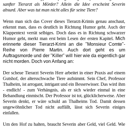
sanfter Tierarzt als Mörder? Allein die Idee erscheint Severin
absurd. Aber was tut man nicht alles für seine Tiere?
Wenn man sich das Cover dieses Tierarzt-Krimis genau anschaut,
erkennt man, dass es deutlich in Richtung Humor geht. Auch der
Klappentext verrät selbiges. Doch dass es in Richtung schwarzer
Humor geht, merkt man erst beim Lesen der ersten Kapitel.
Mich
erinnerte dieser Tierarzt-Krimi an die "Monsieur Comte"-
Reihe von Pierre Martin. Auch dort geht es um
Auftragsmorde und der "Killer" will hier wie da eigentlich gar
nicht morden. Doch von Anfang an:
Der scheue Tierarzt Severin Herr arbeitet in einer Praxis auf einem
Gutshof, der altersschwache
Tiere aufnimmt.
Sein Chef, Professor
Thalheim, ist arrogant, intrigant und ein Besserwisser. Das wird ihm
- endlich! - zum Verhängnis, als er sich wieder einmal in eine
Behandlung einmischt. Der Professor ist tot, glücklicherweise. Aber
Severin denkt, er wäre schuld an Thalheims Tod. Damit dessen
ungewöhnlicher Tod nicht auffällt, lässt sich Severin einiges
einfallen.
Um den Hof zu halten, braucht Severin aber Geld, viel Geld. Wie