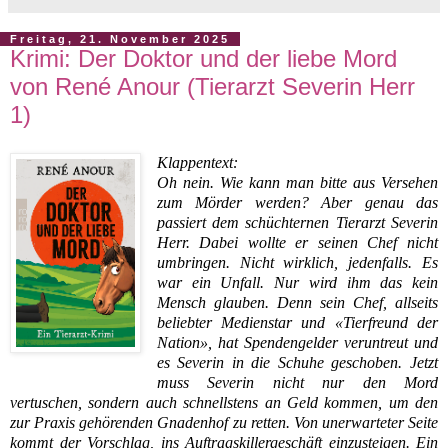
Freitag, 21. November 2025
Krimi: Der Doktor und der liebe Mord
von René Anour (Tierarzt Severin Herr
1)
Klappentext:
Oh nein. Wie kann man bitte aus Versehen
zum Mörder werden? Aber genau das
passiert dem schüchternen Tierarzt Severin
Herr. Dabei wollte er seinen Chef nicht
umbringen. Nicht
wirklich
, jedenfalls. Es
war ein Unfall. Nur wird ihm das kein
Mensch glauben. Denn sein Chef, allseits
beliebter Medienstar und «Tierfreund der
Nation», hat Spendengelder veruntreut und
es Severin in die Schuhe geschoben. Jetzt
muss Severin nicht nur den Mord
vertuschen, sondern auch schnellstens an Geld kommen, um den
zur Praxis gehörenden Gnadenhof zu retten. Von unerwarteter Seite
kommt der Vorschlag, ins Auftragskillergeschäft einzusteigen. Ein