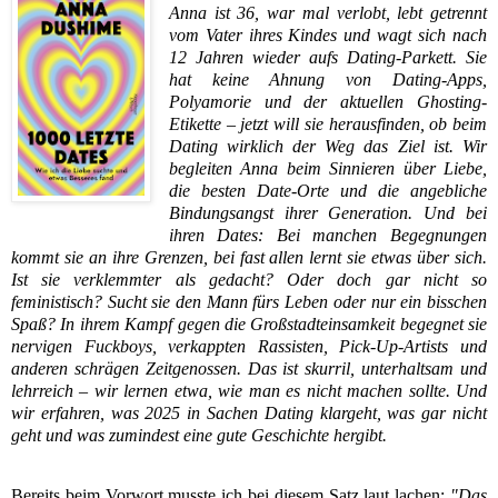
Anna ist 36, war mal verlobt, lebt getrennt
vom Vater ihres Kindes und wagt sich nach
12 Jahren wieder aufs Dating-Parkett. Sie
hat keine Ahnung von Dating-Apps,
Polyamorie und der aktuellen Ghosting-
Etikette – jetzt will sie herausfinden, ob beim
Dating wirklich der Weg das Ziel ist.
Wir
begleiten Anna beim Sinnieren über Liebe,
die besten Date-Orte und die angebliche
Bindungsangst ihrer Generation. Und bei
ihren Dates: Bei manchen Begegnungen
kommt sie an ihre Grenzen, bei fast allen lernt sie etwas über sich.
Ist sie verklemmter als gedacht? Oder doch gar nicht so
feministisch? Sucht sie den Mann fürs Leben oder nur ein bisschen
Spaß?
In ihrem Kampf gegen die Großstadteinsamkeit begegnet sie
nervigen Fuckboys, verkappten Rassisten, Pick-Up-Artists und
anderen schrägen Zeitgenossen. Das ist skurril, unterhaltsam und
lehrreich – wir lernen etwa, wie man es
nicht
machen sollte. Und
wir erfahren, was 2025 in Sachen Dating klargeht, was gar nicht
geht und was zumindest eine gute Geschichte hergibt.
Bereits beim Vorwort musste ich bei diesem Satz laut lachen:
"Das