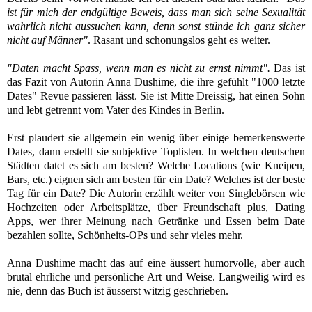
ist für mich der endgültige Beweis, dass man sich seine Sexualität
wahrlich nicht aussuchen kann, denn sonst stünde ich ganz sicher
nicht auf Männer"
. Rasant und schonungslos geht es weiter.
"Daten macht Spass, wenn man es nicht zu ernst nimmt".
Das ist
das Fazit von Autorin Anna Dushime, die ihre gefühlt "1000 letzte
Dates" Revue passieren lässt.
Sie ist Mitte Dreissig, hat einen Sohn
und lebt getrennt vom Vater des Kindes in Berlin.
Erst plaudert sie allgemein ein wenig über einige bemerkenswerte
Dates, dann erstellt sie subjektive Toplisten. In welchen deutschen
Städten datet es sich am besten? Welche Locations (wie Kneipen,
Bars, etc.) eignen sich am besten für ein Date? Welches ist der beste
Tag für ein Date? Die Autorin erzählt weiter von Singlebörsen wie
Hochzeiten oder Arbeitsplätze, über Freundschaft plus, Dating
Apps, wer ihrer Meinung nach Getränke und Essen beim Date
bezahlen sollte, Schönheits-OPs und sehr vieles mehr.
Anna Dushime macht das auf eine äussert humorvolle, aber auch
brutal ehrliche und persönliche Art und Weise. Langweilig wird es
nie, denn das Buch ist äusserst witzig geschrieben.