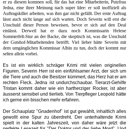
er zu diesem kommen soll, für das hat eine Mitarbeiterin, Putzfrau
Jedna, eine ihrer Meinung nach super Idee: er soll inoffiziell als
Auftragskiller arbeiten, was ihm gar nicht gefällt. Der erste Auftrag
lässt auch nicht lange auf sich warten. Doch Severin will erst die
Unschuld dieser Person beweisen, bevor er sich auf den Deal
einlässt.
Derweil hat er dazu noch Kommissarin Helene
Sommerfelt-Stur an der Backe, die skeptisch ist, was die Unschuld
der Gutshof-Mitarbeitenden betrifft. Viel lieber hätte Severin mit
dem umgänglichen Kommissar Albin zu tun, doch der kommt nur
selten allein vorbei.
Es ist ein wirklich schräger Krimi mit vielen originellen
Figuren. Severin Herr ist ein einfühlsamer Arzt, der sich um
die Tiere und auch die Besitzer kümmert, das Herz hat er am
rechten Fleck. Jedna ist undurchschaubar. Tierarzt-Gehilfe
Tristan kommt daher wie ein hartherziger Rocker, ist aber
äusserst sensibel und tierlieb. Von Tierpfleger Leopold hätte
ich gerne ein bisschen mehr erfahren.
Der Schauplatz "Gnadenhof" ist gut gewählt, inhaltlich alles
gewollt eine Spur zu überdreht. Der unterhaltende Krimi
spielt in der kalten Jahreszeit, von daher wäre jetzt die
perfekte Lesezeit für "Der Doktor und der liebe Mord". Und