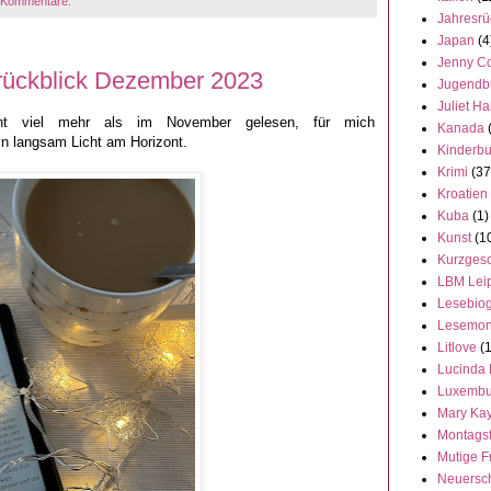
 Kommentare:
Jahresrü
Japan
(4
Jenny C
ückblick Dezember 2023
Jugendb
Juliet Ha
ht viel mehr als im November gelesen, für mich
Kanada
hin langsam Licht am Horizont.
Kinderb
Krimi
(37
Kroatien
Kuba
(1)
Kunst
(1
Kurzgesc
LBM Lei
Lesebiog
Lesemon
Litlove
(
Lucinda 
Luxembu
Mary Ka
Montags
Mutige F
Neuersc