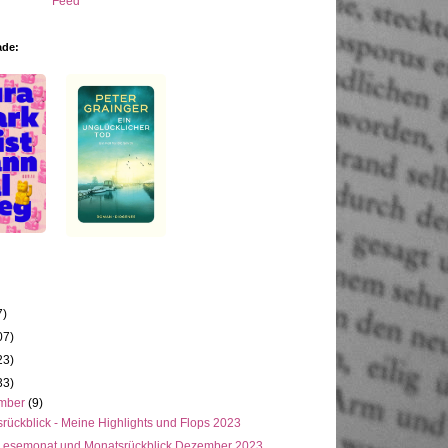
ade:
7)
07)
23)
33)
mber
(9)
rückblick - Meine Highlights und Flops 2023
Lesemonat und Monatsrückblick Dezember 2023