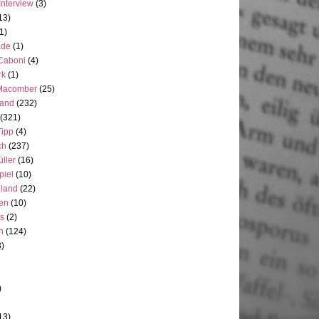
Interview
(3)
13)
1)
ade
(1)
 Caboni
(4)
rk
(1)
Macomber
(25)
land
(232)
(321)
Tipp
(4)
ch
(237)
üller
(16)
piel
(10)
nland
(22)
en
(10)
ts
(2)
h
(124)
3)
)
13)