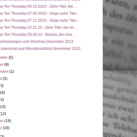
p Ten Thursday 05.10.2023 - Zehn Titel, die ...
p Ten Thursday 07.09.2023 - Zeige zehn Titel...
p Ten Thursday 07.12.2023 - Zeige zehn Titel...
p Ten Thursday 02.11.23 - Zehn Titel, die mi...
p Ten Thursday 28.09.23 - Bücher, die eine ...
scheinungen und Vorschau Dezember 2023
Lesemonat und Monatsrückblick November 2023
mber
(5)
ber
(9)
ember
(1)
st
(3)
13)
18)
15)
(13)
(12)
uar
(19)
ar
(16)
73)