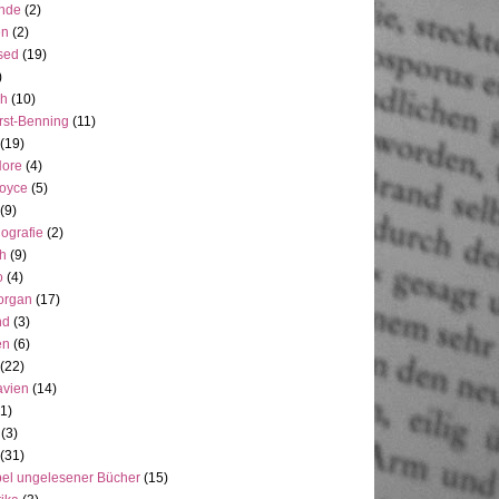
ande
(2)
en
(2)
sed
(19)
)
ch
(10)
rst-Benning
(11)
(19)
Hore
(4)
Joyce
(5)
(9)
ografie
(2)
h
(9)
o
(4)
organ
(17)
nd
(3)
en
(6)
(22)
avien
(14)
(1)
(3)
(31)
el ungelesener Bücher
(15)