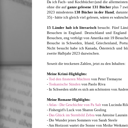
Da ich Fach- und Kochbücher (und die allermeiste
ohne die auf
ganze gelesene 131 Bücher
plus 7 zw
2023 mindestens
138
Bücher in der Hand
; darunt
35) - hätte ich gleich viel gelesen, wären es wahrsc
15 Länder hab ich literarisch
besucht. Fünf Län
Besuchen in England. Deutschland und England h
Besuchen, eng verfolgt von Amerika mit 19 Besuchen
Besuche in Schweden, Irland, Griechenland, Portu
Nicht besucht habe ich Kanada, Österreich und Isl
zweite Halbjahr 2023 dazwischen.
Soweit die trockenen Zahlen, jetzt zu den Inhalten:
Meine Krimi-Highlights:
-
Tod den finsteren Mächten
von Peter Tremayne
-
Toskanische Sünden
von Paolo Riva
- In Schweden stirbt es sich am schönsten von Ande
Meine Romane-Highlights:
-
Atlas - Die Geschichte von Pa Salt
von Lucinda Ril
- Fishergirl's Luck von Sharon Gosling
-
Das Glück im Sternbild Zebra
von Antoine Laurain
- Die Wunder jenes Sommers von Sarah Steele
- Am Horizont wartet die Sonne von Meike Werkmeis