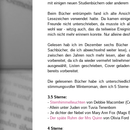
mit einigen neuen Studienbüchern oder anderem M
Beim Bücher entrümpeln fand ich alte Ansic
Lesezeichen verwendet hatte. Da kamen einig
Freunde nicht unterschrieben, da musste ich al
wohl war - witzig auch, das da teilweise Ereign
mich nicht mehr erinnern konnte. Nur alleine des
Gelesen hab ich im Dezember sechs Bücher p
Sachbücher, die ich abwechselnd weiter lese),
zwischen den Jahren noch mehr lesen, aber da
vorbereitet, da ich da wieder vermehrt teilnehm
ausgewählt, Listen geschrieben, Cover gelad
bereits vorbereitet.
Die gelesenen Bücher habe ich unterschiedlic
stimmungsvoller Winterroman, dem ich 5 Sterne
3.5 Sterne:
-
Sternhimmelleuchten
von Debbie Macomber (Ce
- Allein unter Juden von Tuvia Tenenbom
- Je dichter der Nebel von Mary Ann Fox (Mags B
-
Der späte Ruhm der Mrs Quinn
von Olivia Ford
4 Sterne
: