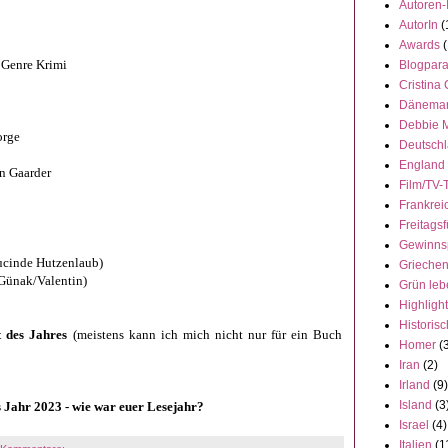
Autoren-
AutorIn
(
Awards
(
 Genre Krimi
Blogpar
Cristina
Dänema
Debbie 
orge
Deutsch
England
n Gaarder
Film/TV-
Frankrei
Freitagsf
Gewinns
ucinde Hutzenlaub)
Grieche
 Günak/Valentin)
Grün leb
Highligh
Historisc
t des Jahres
(meistens kann ich mich nicht nur für ein Buch
Homer
(
Iran
(2)
Irland
(9)
Island
(3
s Jahr 2023 - wie war euer Lesejahr?
Israel
(4)
Italien
(1