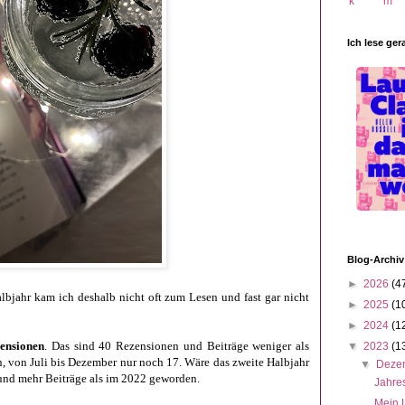
Ich lese ger
Blog-Archiv
►
2026
(4
lbjahr kam ich deshalb nicht oft zum Lesen und fast gar nicht
►
2025
(1
►
2024
(1
ensionen
. Das sind 40 Rezensionen und Beiträge weniger als
▼
2023
(1
n, von Juli bis Dezember nur noch 17. Wäre das zweite Halbjahr
▼
Deze
und mehr Beiträge als im 2022 geworden.
Jahres
Mein 