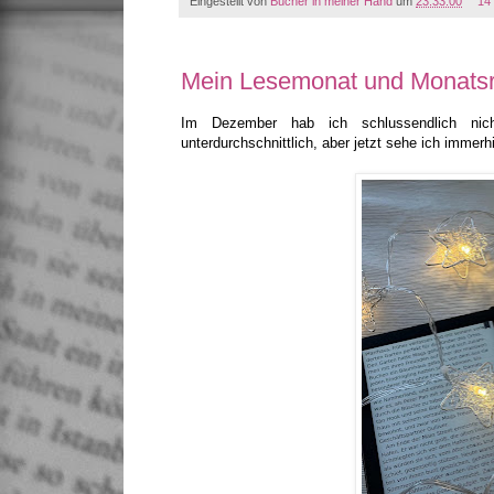
Eingestellt von
Bücher in meiner Hand
um
23:33:00
14
Mein Lesemonat und Monatsr
Im Dezember hab ich schlussendlich nic
unterdurchschnittlich, aber jetzt sehe ich immer