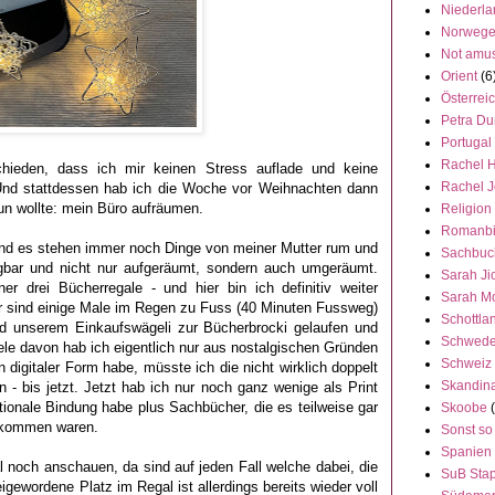
Niederl
Norweg
Not amu
Orient
(6
Österrei
Petra Du
Portugal
Rachel 
ieden, dass ich mir keinen Stress auflade und keine
Rachel 
nd stattdessen hab ich die Woche vor Weihnachten dann
un wollte: mein Büro aufräumen.
Religion
Romanbi
e und es stehen immer noch Dinge von meiner Mutter rum und
Sachbuc
eigbar und nicht nur aufgeräumt, sondern auch umgeräumt.
Sarah Ji
drei Bücherregale - und hier bin ich definitiv weiter
Sarah M
r sind einige Male im Regen zu Fuss (40 Minuten Fussweg)
Schottla
d unserem Einkaufswägeli zur Bücherbrocki gelaufen und
Schwed
ele davon hab ich eigentlich nur aus nostalgischen Gründen
Schweiz
n digitaler Form habe, müsste ich die nicht wirklich doppelt
Skandin
 - bis jetzt. Jetzt hab ich nur noch ganz wenige als Print
tionale Bindung habe plus Sachbücher, die es teilweise gar
Skoobe
bekommen waren.
Sonst so
Spanien
 noch anschauen, da sind auf jeden Fall welche dabei, die
SuB Stap
igewordene Platz im Regal ist allerdings bereits wieder voll