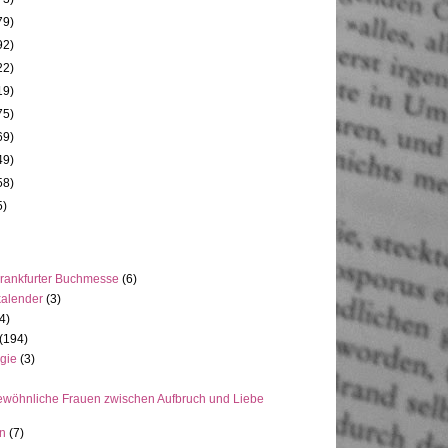
79)
92)
22)
19)
75)
69)
49)
58)
5)
rankfurter Buchmesse
(6)
kalender
(3)
4)
(194)
gie
(3)
wöhnliche Frauen zwischen Aufbruch und Liebe
en
(7)