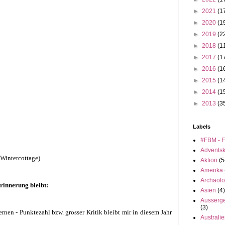
►
2021
(1
►
2020
(1
►
2019
(2
►
2018
(1
►
2017
(1
►
2016
(1
►
2015
(1
►
2014
(1
►
2013
(3
Labels
#FBM - F
Advents
Wintercottage)
Aktion
(5
Amerika
Archäolo
Erinnerung bleibt:
Asien
(4)
Ausserge
(3)
rnen - Punktezahl bzw. grosser Kritik bleibt mir in diesem Jahr
Australi