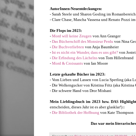
AutorInnen-Neuentdeckungen:
- Sarah Steele und Sharon Gosling im Romanbereich
- Clare Chase, Mascha Vassena und Renato Pozzi im
Die Flops im 2023:
-
Mord will keine Zeugen
von Ann Granger
-
Das Bücherschiff des Monsieur Perdu
von Nina Ge
-
Die Buchverliebten
von Anja Baumheier
-
Ist es nicht ein Wunder, dass es uns gibt?
von Jostei
-
Die Erfindung des Lächelns
von Tom Hillenbrand
-
Mord & Croissants
von Ian Moore
Letzte gekaufte Bücher im 2023:
- Vom Lieben und Lassen von Lucia Sperling (aka L
- Die Wolkengucker von Kristina Fritz (aka Kristina
- Die schwere Hand von Dror Mishani
Mein Lieblingsbuch im 2023 bzw. DAS Highligh
entscheiden, dieses Jahr ist es aber glasklar!)
:
-
Die Bibliothek der Hoffnung
von Kate Thompson
Das war mein literarische