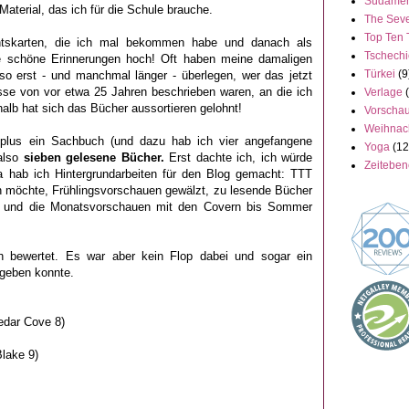
Südamer
aterial, das ich für die Schule brauche.
The Seve
Top Ten 
htskarten, die ich mal bekommen habe und danach als
Tschech
e schöne Erinnerungen hoch! Oft haben meine damaligen
Türkei
(9
so erst - und manchmal länger - überlegen, wer das jetzt
isse von vor etwa 25 Jahren beschrieben waren, an die ich
Verlage
halb hat sich das Bücher aussortieren gelohnt!
Vorscha
Weihnac
lus ein Sachbuch (und dazu hab ich vier angefangene
Yoga
(12
 also
sieben gelesene Bücher.
Erst dachte ich, ich würde
Zeitebe
 hab ich Hintergrundarbeiten für den Blog gemacht: TTT
en möchte, Frühlingsvorschauen gewälzt, zu lesende Bücher
en und die Monatsvorschauen mit den Covern bis Sommer
h bewertet. Es war aber kein Flop dabei und sogar ein
 geben konnte.
dar Cove 8)
lake 9)