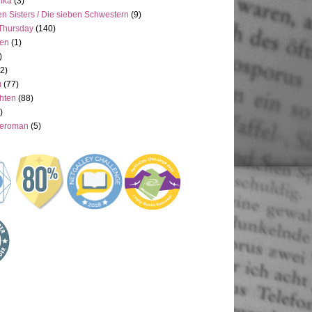
ika
(3)
n Sisters / Die sieben Schwestern
(9)
Thursday
(140)
ien
(1)
)
(2)
u
(77)
hten
(88)
)
neroman
(5)