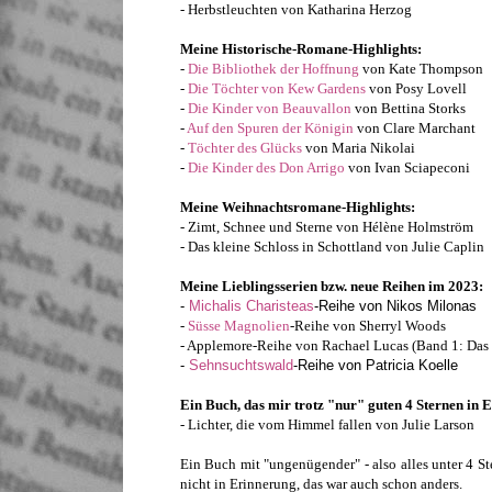
- Herbstleuchten von Katharina Herzog
Meine Historische-Romane-Highlights:
-
Die Bibliothek der Hoffnung
von Kate Thompson
-
Die Töchter von Kew Gardens
von Posy Lovell
-
Die Kinder von Beauvallon
von Bettina Storks
-
Auf den Spuren der Königin
von Clare Marchant
-
Töchter des Glücks
von Maria Nikolai
-
Die Kinder des Don Arrigo
von Ivan Sciapeconi
Meine Weihnachtsromane-Highlights:
- Zimt, Schnee und Sterne von Hélène Holmström
- Das kleine Schloss in Schottland von Julie Caplin
Meine Lieblingsserien bzw. neue Reihen im 2023:
-
Michalis Charisteas
-Reihe von Nikos Milonas
-
Süsse Magnolien
-Reihe von Sherryl Woods
- Applemore-Reihe von Rachael Lucas (Band 1: Das 
-
Sehnsuchtswald
-Reihe von Patricia Koelle
Ein Buch, das mir trotz "nur" guten 4 Sternen in 
- Lichter, die vom Himmel fallen von Julie Larson
Ein Buch mit "ungenügender" - also alles unter 4 Ste
nicht in Erinnerung, das war auch schon anders.