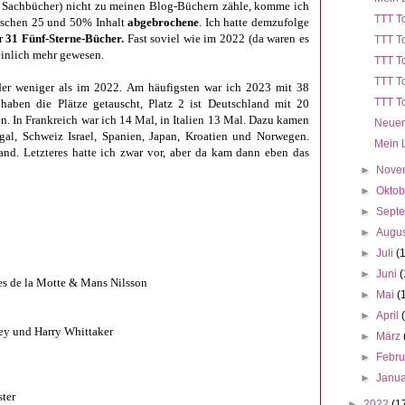
n Sachbücher) nicht zu meinen Blog-Büchern zähle, komme ich
TTT To
ischen 25 und 50% Inhalt
abgebrochene
. Ich hatte demzufolge
er
31
Fünf-Sterne-Bücher.
Fast soviel wie im 2022 (da waren es
TTT To
heinlich mehr gewesen.
TTT To
TTT To
der weniger als im 2022.
Am häufigsten war ich 2023 mit 38
TTT To
aben die Plätze getauscht, Platz 2 ist Deutschland mit 20
. In Frankreich war ich 14 Mal, in Italien 13 Mal. Dazu kamen
Neuer
gal, Schweiz Israel, Spanien, Japan, Kroatien und Norwegen.
Mein 
and. Letzteres hatte ich zwar vor, aber da kam dann eben das
►
Nove
►
Okto
►
Sept
►
Augu
►
Juli
(
►
Juni
(
res de la Motte & Mans Nilsson
►
Mai
(
►
April
ey und Harry Whittaker
►
März
►
Febr
►
Janu
ter
►
2022
(1