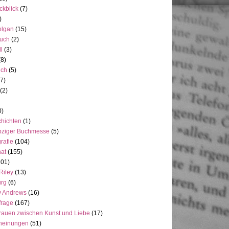
ckblick
(7)
)
olgan
(15)
uch
(2)
ll
(3)
(8)
uch
(5)
7)
(2)
0)
hichten
(1)
pziger Buchmesse
(5)
rafie
(104)
at
(155)
101)
Riley
(13)
rg
(6)
y Andrews
(16)
frage
(167)
rauen zwischen Kunst und Liebe
(17)
heinungen
(51)