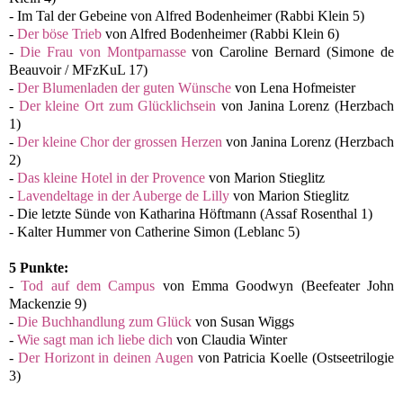
- Im Tal der Gebeine von Alfred Bodenheimer (Rabbi Klein 5)
-
Der böse Trieb
von Alfred Bodenheimer (Rabbi Klein 6)
-
Die Frau von Montparnasse
von Caroline Bernard (Simone de
Beauvoir / MFzKuL 17)
-
Der Blumenladen der guten Wünsche
von Lena Hofmeister
-
Der kleine Ort zum Glücklichsein
von Janina Lorenz (Herzbach
1)
-
Der kleine Chor der grossen Herzen
von Janina Lorenz (Herzbach
2)
-
Das kleine Hotel in der Provence
von Marion Stieglitz
-
Lavendeltage in der Auberge de Lilly
von Marion Stieglitz
- Die letzte Sünde von Katharina Höftmann (Assaf Rosenthal 1)
- Kalter Hummer von Catherine Simon (Leblanc 5)
5 Punkte:
-
Tod auf dem Campus
von Emma Goodwyn (Beefeater John
Mackenzie 9)
-
Die Buchhandlung zum Glück
von Susan Wiggs
-
Wie sagt man ich liebe dich
von Claudia Winter
-
Der Horizont in deinen Augen
von Patricia Koelle (Ostseetrilogie
3)