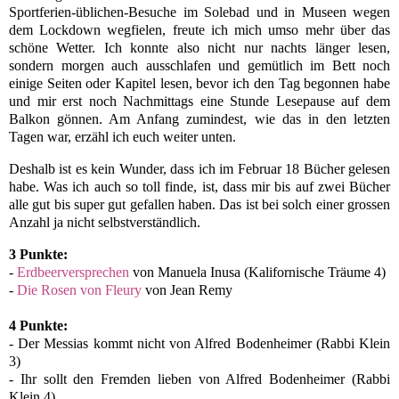
Sportferien-üblichen-Besuche im Solebad und in Museen wegen
dem Lockdown wegfielen, freute ich mich umso mehr über das
schöne Wetter. Ich konnte also nicht nur nachts länger lesen,
sondern morgen auch ausschlafen und gemütlich im Bett noch
einige Seiten oder Kapitel lesen, bevor ich den Tag begonnen habe
und mir erst noch Nachmittags eine Stunde Lesepause auf dem
Balkon gönnen. Am Anfang zumindest, wie das in den letzten
Tagen war, erzähl ich euch weiter unten.
Deshalb ist es kein Wunder, dass ich im Februar 18 Bücher gelesen
habe. Was ich auch so toll finde, ist, dass mir bis auf zwei Bücher
alle gut bis super gut gefallen haben. Das ist bei solch einer grossen
Anzahl ja nicht selbstverständlich.
3 Punkte:
-
Erdbeerversprechen
von Manuela Inusa (Kalifornische Träume 4)
-
Die Rosen von Fleury
von Jean Remy
4 Punkte:
- Der Messias kommt nicht von Alfred Bodenheimer (Rabbi Klein
3)
- Ihr sollt den Fremden lieben von Alfred Bodenheimer (Rabbi
Klein 4)