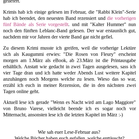
geliefert.
Krimis hab ich einige gelesen im Februar, die "Rabbi Klein"-Serie
hab ich beendet, den neuesten Band rezensiert und
die vorherigen
fünf Bände als Serie vorgestellt
. und mit "Kalter Hummer" nun
noch den fünften Leblanc-Band gelesen. Der war erstaunlich gut,
nachdem mir vor Jahren der vierte Band gar nicht gefiel.
Zu diesem Krimi musste ich greifen, weil die vorherige Lektüre
sich als Kaugummi erwies: "Die Rosen von Fleury" erscheint
morgen am 1.März als eBook, ab 23.März ist die Printausgabe
erhältlich. Anstatt wie gedacht in zwei Tagen ausgelesen, sass ich
vier Tage dran und ich hatte weder Abends Lust weitere Kapitel
anzuhängen noch Morgens welche zu lesen. Wieso das so war,
erzähl ich euch in meiner Rezension, die in den nächsten zwei
Tagen online geht.
Aktuell lese ich gerade "Wenn es Nacht wird am Lago Maggiore"
von Bruno Varese, vielleicht beende ich es sogar noch vor
Mitternacht, ansonsten lese ich die letzten Kapitel im März :-)
Wie sah euer Lese-Februar aus?
Welche Bücher haben euch gefallen, welche enttäuscht?