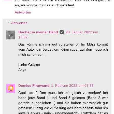
Oh, vielen Dank für die Vorstellung! Das hört sich ganz so
an, als könnte mir das auch gefallen!
Antworten
Antworten
Bücher in meiner Hand
20. Januar 2022 um
15:52
Das könnte ich mir gut vorstellen :-) Im März kommt
vom Autor ein Jerusalem-Krimi raus, auf den freue ich
mich schon sehr.
Liebe Grüsse
Anya
Domics Pinnwand
1. Februar 2022 um 07:55
Cool, echt? Den muss ich mir gleich vormerken! Ich
habe jetzt Band 1 und Band 3 gelesen (Band 2 war
gerade ausgeliehen...) und die haben mir wirklich gut
gefallen! Einzig die Auflösung des Kriminalfalls fand ich
jeweils etwas - naja - ungewöhnlich? Trotzdem hat es