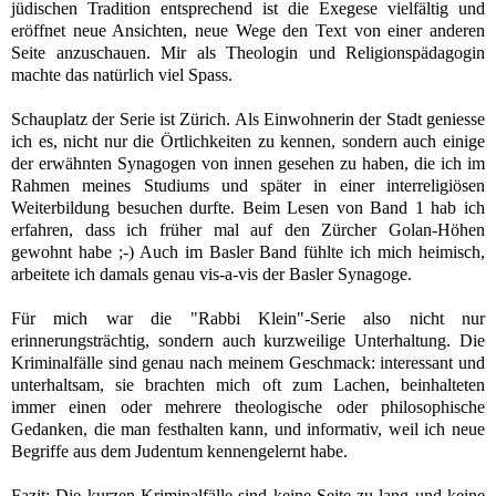
jüdischen Tradition entsprechend ist die Exegese vielfältig und
eröffnet neue Ansichten, neue Wege den Text von einer anderen
Seite anzuschauen. Mir als Theologin und Religionspädagogin
machte das natürlich viel Spass.
Schauplatz der Serie ist Zürich. Als Einwohnerin der Stadt geniesse
ich es, nicht nur die Örtlichkeiten zu kennen, sondern auch einige
der erwähnten Synagogen von innen gesehen zu haben, die ich im
Rahmen meines Studiums und später in einer interreligiösen
Weiterbildung besuchen durfte. Beim Lesen von Band 1 hab ich
erfahren, dass ich früher mal auf den Zürcher Golan-Höhen
gewohnt habe ;-) Auch im Basler Band fühlte ich mich heimisch,
arbeitete ich damals genau vis-a-vis der Basler Synagoge.
Für mich war die "Rabbi Klein"-Serie also nicht nur
erinnerungsträchtig, sondern auch kurzweilige Unterhaltung. Die
Kriminalfälle sind genau nach meinem Geschmack: interessant und
unterhaltsam, sie brachten mich oft zum Lachen, beinhalteten
immer einen oder mehrere theologische oder philosophische
Gedanken, die man festhalten kann, und informativ, weil ich neue
Begriffe aus dem Judentum kennengelernt habe.
Fazit: Die kurzen Kriminalfälle sind keine Seite zu lang und keine