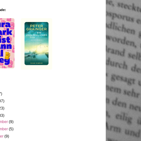
ade:
7)
07)
23)
33)
mber
(9)
mber
(5)
ber
(9)