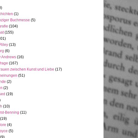
0)
hichten
(1)
pziger Buchmesse
(5)
rafie
(104)
at
(155)
101)
Riley
(13)
rg
(6)
y Andrews
(16)
frage
(167)
rauen zwischen Kunst und Liebe
(17)
heinungen
(51)
ande
(2)
en
(2)
sed
(19)
)
ch
(10)
rst-Benning
(11)
(19)
Hore
(4)
Joyce
(5)
(9)