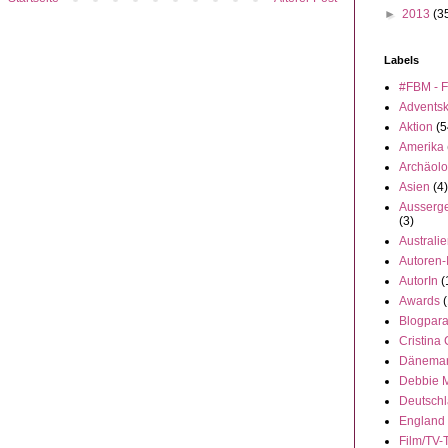
►
2013
(3
Labels
#FBM - F
Advents
Aktion
(5
Amerika
Archäolo
Asien
(4)
Ausserge
(3)
Australi
Autoren-
AutorIn
(
Awards
(
Blogpar
Cristina
Dänema
Debbie 
Deutsch
England
Film/TV-