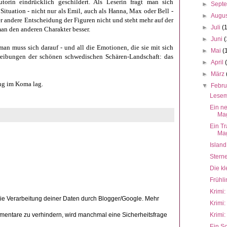
orin eindrücklich geschildert. Als Leserin fragt man sich
►
Sept
Situation - nicht nur als Emil, auch als Hanna, Max oder Bell -
►
Augu
 andere Entscheidung der Figuren nicht und steht mehr auf der
►
Juli
(
 man den anderen Charakter besser.
►
Juni
(
man muss sich darauf - und all die Emotionen, die sie mit sich
►
Mai
(
hreibungen der schönen schwedischen Schären-Landschaft: das
►
April
►
März
ang im Koma lag.
▼
Febr
Lesem
Ein n
Mag
Ein T
Mag
Island
Stern
Die kl
Frühli
Krimi:
die Verarbeitung deiner Daten durch Blogger/Google. Mehr
Krimi:
ntare zu verhindern, wird manchmal eine Sicherheitsfrage
Krimi:
Ein S