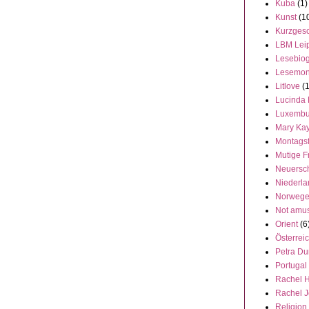
Kuba
(1)
Kunst
(1
Kurzgesc
LBM Lei
Lesebiog
Lesemon
Litlove
(
Lucinda 
Luxembu
Mary Ka
Montags
Mutige F
Neuersc
Niederl
Norweg
Not amu
Orient
(6
Österrei
Petra Du
Portugal
Rachel 
Rachel 
Religion