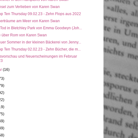
Insel zum Verlieben von Karen Swan
op Ten Thursday 09.02.23 - Zehn Flops aus 2022
rträume am Meer von Karen Swan
 Tod in Bletchley Park von Emma Goodwyn (Joh...
e über Rom von Karen Swan
uer Sommer in der kleinen Bäckerei von Jenny...
p Ten Thursday 02.02.23 - Zehn Bücher, die m...
svorschau und Neuerscheinungen im Februar
23
ar
(16)
73)
79)
92)
22)
19)
75)
69)
49)
58)