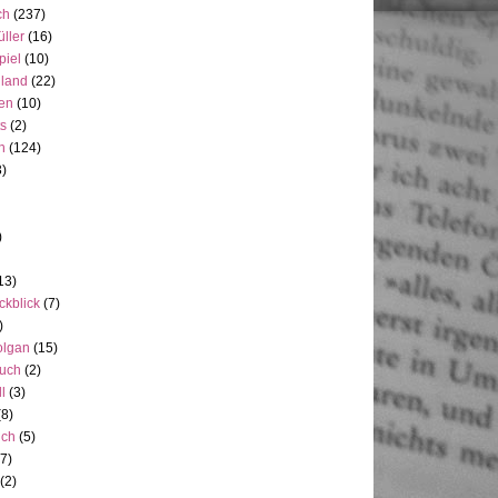
ch
(237)
üller
(16)
piel
(10)
nland
(22)
en
(10)
ts
(2)
h
(124)
3)
)
13)
ckblick
(7)
)
olgan
(15)
uch
(2)
ll
(3)
(8)
uch
(5)
7)
(2)