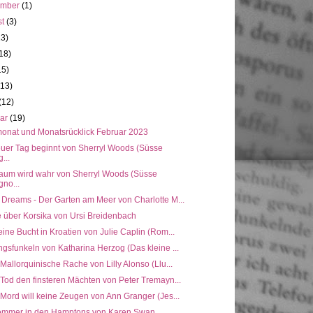
ember
(1)
st
(3)
13)
18)
15)
(13)
(12)
uar
(19)
onat und Monatsrücklick Februar 2023
euer Tag beginnt von Sherryl Woods (Süsse
...
raum wird wahr von Sherryl Woods (Süsse
no...
 Dreams - Der Garten am Meer von Charlotte M...
e über Korsika von Ursi Breidenbach
eine Bucht in Kroatien von Julie Caplin (Rom...
ngsfunkeln von Katharina Herzog (Das kleine ...
 Mallorquinische Rache von Lilly Alonso (Llu...
 Tod den finsteren Mächten von Peter Tremayn...
 Mord will keine Zeugen von Ann Granger (Jes...
ommer in den Hamptons von Karen Swan