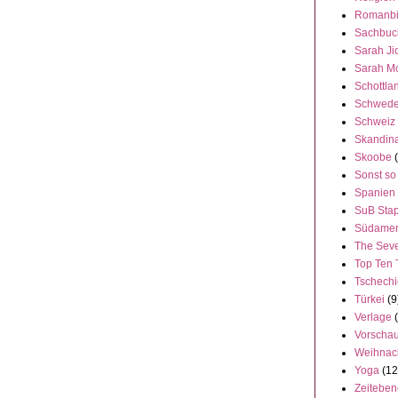
Romanbi
Sachbuc
Sarah Ji
Sarah M
Schottla
Schwed
Schweiz
Skandin
Skoobe
Sonst so
Spanien
SuB Stap
Südamer
The Seve
Top Ten 
Tschech
Türkei
(9
Verlage
Vorscha
Weihnac
Yoga
(12
Zeitebe