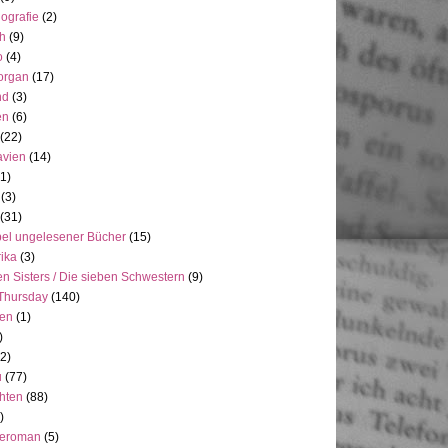
ografie
(2)
h
(9)
o
(4)
organ
(17)
nd
(3)
en
(6)
(22)
avien
(14)
(1)
(3)
(31)
el ungelesener Bücher
(15)
ika
(3)
n Sisters / Die sieben Schwestern
(9)
Thursday
(140)
ien
(1)
)
(2)
u
(77)
hten
(88)
)
neroman
(5)