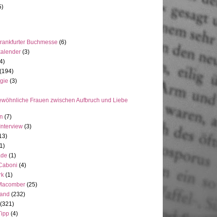
5)
rankfurter Buchmesse
(6)
kalender
(3)
4)
(194)
gie
(3)
wöhnliche Frauen zwischen Aufbruch und Liebe
en
(7)
Interview
(3)
13)
1)
ade
(1)
 Caboni
(4)
rk
(1)
Macomber
(25)
land
(232)
(321)
Tipp
(4)