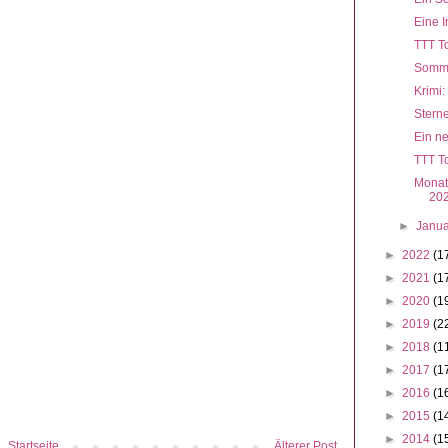
Eine 
TTT T
Somme
Krimi:
Stern
Ein ne
TTT To
Monat
20
►
Janu
►
2022
(1
►
2021
(1
►
2020
(1
►
2019
(2
►
2018
(1
►
2017
(1
►
2016
(1
►
2015
(1
►
2014
(1
Startseite
Älterer Post