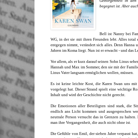
Geborgenheit in den
begegnet ist. Aber auc
Bell ist Nanny bei Fa
WG, in der sie mit ihren Freunden lebt. Alles total
entgegen nimmt, verändert sich alles. Denn Hanna
Jahren im Koma liegt. Nun ist er erwacht - und das L
Vor allem, als er kurz darauf seinen Sohn Linus se
Hannah und Max im Sommer, den sie mit der Familie 
Linus Vater langsam ermöglichen wollen, müssen.
Es ist keine leichte Kost, die Karen Swan uns m
vorgelegt hat. Dieser Strand spielt eine wichtige R
Inhalt und wird der Geschichte nicht gerecht.
Die Emotionen aller Beteiligten sind stark, die 
endlich ans Licht kommen und ausgesprochen werde
neutrale Person versucht das in Grenzen zu halten.
man ihre Vergangenheit, die auch nicht ohne ist.
Die Gefühle von Emil, der sieben Jahre verpasst hat