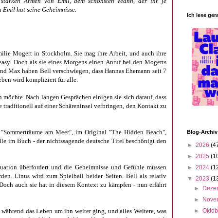
 starken Armen von Emil, dem schönsten Mann, der ihr je
h Emil hat seine Geheimnisse.
Ich lese ger
milie Mogert in Stockholm. Sie mag ihre Arbeit, und auch ihre
 easy. Doch a
ls sie eines Morgens einen Anruf bei den Mogerts
 und Max haben Bell verschwiegen, dass Hannas Ehemann seit 7
eben wird kompliziert für alle.
hen möchte. Nach langen Gesprächen
einigen sie sich darauf, dass
traditionell auf einer Schäreninsel verbringen, den Kontakt zu
it "Sommerträume am Meer", im Original "The Hidden Beach",
Blog-Archiv
olle im Buch - der nichtssagende deutsche Titel beschönigt den
►
2026
(4
►
2025
(1
Situation überfordert und die Geheimnisse und Gefühle müssen
►
2024
(1
n. Linus wird zum Spielball beider Seiten. Bell als relativ
▼
2023
(1
 Doch auch sie hat in diesem Kontext zu kämpfen - nun erfährt
►
Deze
►
Nove
, während das Leben um ihn weiter ging, und alles Weitere, was
►
Okto