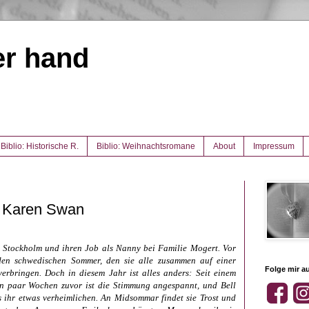
er hand
Biblio: Historische R.
Biblio: Weihnachtsromane
About
Impressum
 Karen Swan
in Stockholm und ihren Job als Nanny bei Familie Mogert. Vor
 den schwedischen Sommer, den sie alle zusammen auf einer
Folge mir au
verbringen. Doch in diesem Jahr ist alles anders: Seit einem
in paar Wochen zuvor ist die Stimmung angespannt, und Bell
s ihr etwas verheimlichen. An Midsommar findet sie Trost und