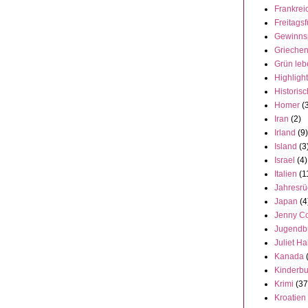
Frankrei
Freitagsf
Gewinns
Grieche
Grün leb
Highligh
Historisc
Homer
(
Iran
(2)
Irland
(9)
Island
(3
Israel
(4)
Italien
(1
Jahresrü
Japan
(4
Jenny C
Jugendb
Juliet Ha
Kanada
Kinderb
Krimi
(37
Kroatien