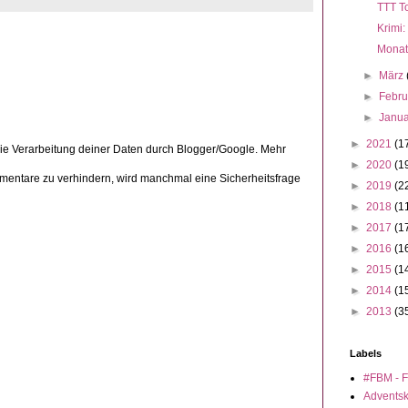
TTT To
Krimi:
Monat
►
März
►
Febr
►
Janu
►
2021
(1
die Verarbeitung deiner Daten durch Blogger/Google. Mehr
►
2020
(1
ntare zu verhindern, wird manchmal eine Sicherheitsfrage
►
2019
(2
►
2018
(1
►
2017
(1
►
2016
(1
►
2015
(1
►
2014
(1
►
2013
(3
Labels
#FBM - F
Advents