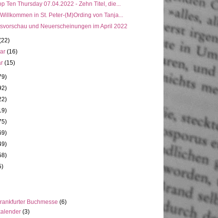
p Ten Thursday 07.04.2022 - Zehn Titel, die...
 Willkommen in St. Peter-(M)Ording von Tanja...
svorschau und Neuerscheinungen im April 2022
(22)
uar
(16)
ar
(15)
79)
92)
22)
19)
75)
69)
49)
58)
5)
rankfurter Buchmesse
(6)
kalender
(3)