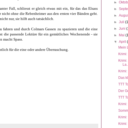
►
Okto
ter Fall, schliesst er gleich etwas mit ein, für das das Elsass
►
Sept
mar nicht ohne die Rebenheimer aus den ersten vier Bänden geht.
►
Augu
icht nur, sie hilft auch tatsächlich.
►
Juli
(
►
Juni
(
zu fahren und durch Colmars Gassen zu spazieren und die eine
st d
ie passende Lektüre für ein gemütliches Wochenende - sie
►
Mai
(
en macht Spass.
▼
April
Mein 
nntlich für die eine oder andere Überraschung.
Krimi:
Krimi
La..
Krimi:
Das kl
TTT To
Der G
TTT To
Krimi:
Somme
Krimi:
Krimi: