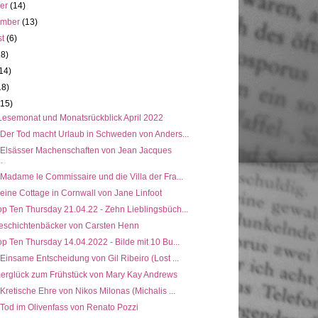
ber
(14)
ember
(13)
st
(6)
18)
14)
18)
(15)
Lesemonat und Monatsrückblick April 2022
 Der Tod macht Urlaub in Schweden von Anders...
: Elsässer Machenschaften von Jean Jacques
.
 Madame le Commissaire und die Villa der Fra...
eine Cottage in Cornwall von Jane Linfoot
p Ten Thursday 21.04.22 - Zehn Lieblingsbüch...
eschichtenbäcker von Carsten Henn
p Ten Thursday 14.04.2022 - Bilde mit 10 Bu...
 Einsame Entscheidung von Gil Ribeiro (Lost ...
rglück zum Frühstück von Mary Kay Andrews
 Kretische Ehre von Nikos Milonas (Michalis ...
 Tod im Olivenfass von Renato Pozzi