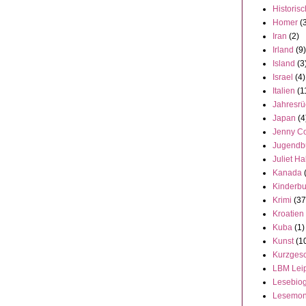
Historisc
Homer
(
Iran
(2)
Irland
(9)
Island
(3
Israel
(4)
Italien
(1
Jahresrü
Japan
(4
Jenny C
Jugendb
Juliet Ha
Kanada
Kinderb
Krimi
(37
Kroatien
Kuba
(1)
Kunst
(1
Kurzgesc
LBM Lei
Lesebiog
Lesemon