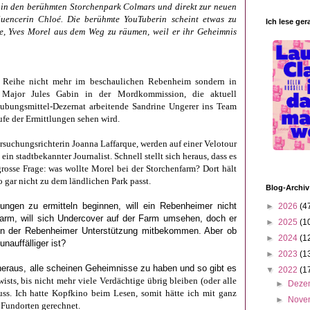
t in den berühmten Storchenpark Colmars und direkt zur neuen
fluencerin Chloé. Die berühmte YouTuberin scheint etwas zu
Ich lese ger
ie, Yves Morel aus dem Weg zu räumen, weil er ihr Geheimnis
e Reihe nicht mehr im beschaulichen Rebenheim sondern in
t Major Jules Gabin in der Mordkommission, die aktuell
täubungsmittel-Dezernat arbeitende Sandrine Ungerer ins Team
ufe der Ermittlungen sehen wird.
rsuchungsrichterin Joanna Laffarque, werden auf einer Velotour
in stadtbekannter Journalist. Schnell stellt sich heraus, dass es
rosse Frage: was wollte Morel bei der Storchenfarm? Dort hält
o gar nicht zu dem ländlichen Park passt.
Blog-Archiv
ungen zu ermitteln beginnen, will ein Rebenheimer nicht
►
2026
(4
darm, will sich Undercover auf der Farm umsehen, doch er
►
2025
(1
s von der Rebenheimer Unterstützung mitbekommen. Aber ob
►
2024
(1
unauffälliger ist?
►
2023
(1
 heraus, alle scheinen Geheimnisse zu haben und so gibt es
▼
2022
(1
wists, bis nicht mehr viele Verdächtige übrig bleiben (oder alle
►
Deze
uss. Ich hatte Kopfkino beim Lesen, somit hätte ich mit ganz
►
Nove
 Fundorten gerechnet.