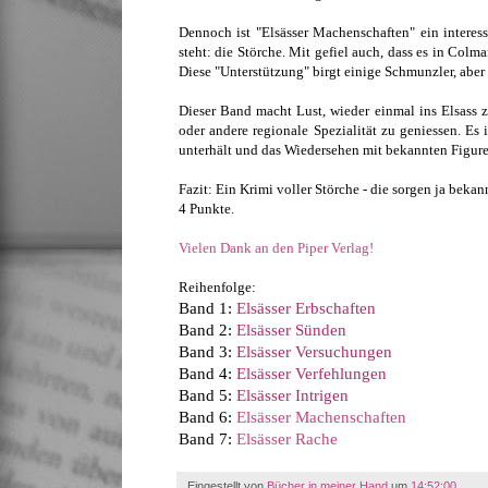
Dennoch ist "Elsässer Machenschaften" ein interessan
steht: die Störche. Mit gefiel auch, dass es in Col
Diese "Unterstützung" birgt einige Schmunzler, aber n
Dieser Band macht Lust, wieder einmal ins Elsass 
oder andere regionale Spezialität zu geniessen. Es i
unterhält und das Wiedersehen mit bekannten Figur
Fazit: Ein Krimi voller Störche - die sorgen ja beka
4 Punkte.
Vielen Dank an den Piper Verlag!
Reihenfolge:
Band 1:
Elsässer Erbschaften
Band 2:
Elsässer Sünden
Band 3:
Elsässer Versuchungen
Band 4:
Elsässer Verfehlungen
Band 5:
Elsässer Intrigen
Band 6:
Elsässer Machenschaften
Band 7:
Elsässer Rache
Eingestellt von
Bücher in meiner Hand
um
14:52:00