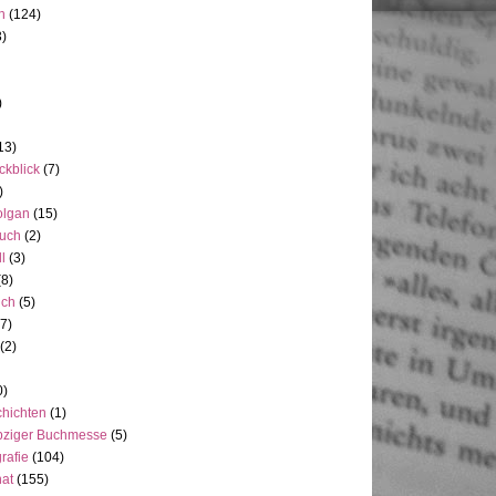
h
(124)
3)
)
13)
ckblick
(7)
)
olgan
(15)
uch
(2)
ll
(3)
(8)
uch
(5)
7)
(2)
0)
hichten
(1)
pziger Buchmesse
(5)
rafie
(104)
at
(155)