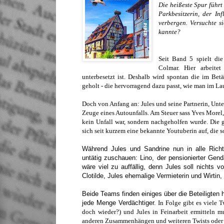
Die heißeste Spur führ
Parkbesitzerin, der In
verbergen. Versuchte s
kannte?
Seit Band 5 spielt di
Colmar. Hier arbeite
unterbesetzt ist. Deshalb wird spontan die im Be
geholt - die hervorragend dazu passt, wie man im La
Doch von Anfang an: Jules und seine Partnerin, Unte
Zeuge eines Autounfalls. Am Steuer sass Yves Morel, e
kein Unfall war, sondern nachgeholfen wurde. Die g
sich seit kurzem eine bekannte Youtuberin auf, die s
Während Jules und Sandrine nun in alle Richt
untätig zuschauen: Lino, der pensionierter Gen
wäre viel zu auffällig, denn Jules soll nicht
Clotilde, Jules ehemalige Vermieterin und Wirtin, 
Beide Teams finden einiges über die Beteiligten
jede Menge Verdächtiger.
In Folge gibt es viele T
doch wieder?) und Jules in Feinarbeit ermitteln m
anderen Zusammenhängen und weiteren Twists oder