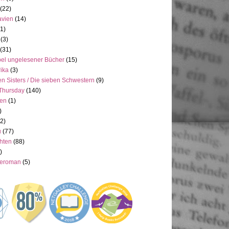
(22)
avien
(14)
(1)
(3)
(31)
el ungelesener Bücher
(15)
ika
(3)
n Sisters / Die sieben Schwestern
(9)
Thursday
(140)
ien
(1)
)
(2)
u
(77)
hten
(88)
)
neroman
(5)