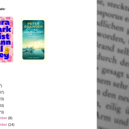
ade:
7)
07)
23)
33)
73)
mber
(8)
mber
(14)