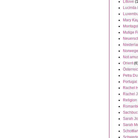
Litlove
(
Lucinda 
Luxembu
Mary Ka
Montags
Mutige F
Neuersc
Niederl
Norweg
Not amu
Orient
(6
Österrei
Petra Du
Portugal
Rachel 
Rachel 
Religion
Romanbi
Sachbuc
Sarah Ji
Sarah M
Schottla
Schwed