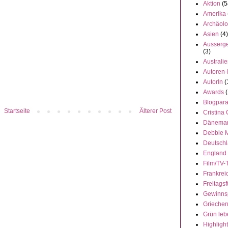
Aktion
(5
Amerika
Archäolo
Asien
(4)
Ausserge
(3)
Australi
Autoren-
AutorIn
(
Awards
(
Blogpar
Startseite
Älterer Post
Cristina
Dänema
Debbie 
Deutsch
England
Film/TV-
Frankrei
Freitagsf
Gewinns
Grieche
Grün leb
Highligh