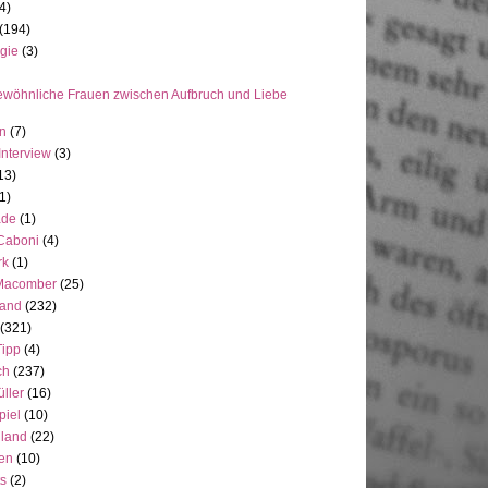
4)
(194)
gie
(3)
wöhnliche Frauen zwischen Aufbruch und Liebe
en
(7)
Interview
(3)
13)
1)
ade
(1)
 Caboni
(4)
rk
(1)
Macomber
(25)
land
(232)
(321)
Tipp
(4)
ch
(237)
üller
(16)
piel
(10)
nland
(22)
en
(10)
ts
(2)