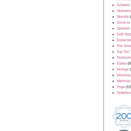
Schweiz
Skandin
Skoobe
Sonst so
Spanien
SuB Stap
Südamer
The Seve
Top Ten 
Tschech
Türkei
(9
Verlage
Vorscha
Weihnac
Yoga
(12
Zeitebe