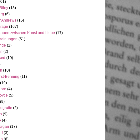
101)
Riley
(13)
rg
(6)
y Andrews
(16)
frage
(167)
rauen zwischen Kunst und Liebe
(17)
heinungen
(51)
ande
(2)
en
(2)
sed
(19)
)
ch
(10)
rst-Benning
(11)
(19)
Hore
(4)
Joyce
(5)
(9)
ografie
(2)
h
(9)
o
(4)
organ
(17)
nd
(3)
en
(6)