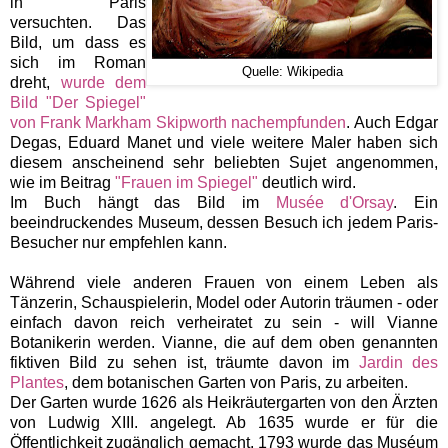
in Paris
versuchten. Das
Bild, um dass es
sich im Roman
Quelle: Wikipedia
dreht,
wurde dem
Bild "Der Spiegel"
von Frank Markham Skipworth nachempfunden
.
Auch Edgar
Degas, Eduard Manet und viele weitere Maler haben sich
diesem anscheinend sehr beliebten Sujet angenommen,
wie im Beitrag
"Frauen im Spiegel"
deutlich wird.
Im Buch hängt das Bild im
Musée d'Orsay
. Ein
beeindruckendes Museum, dessen Besuch ich jedem Paris-
Besucher nur empfehlen kann.
Während viele anderen Frauen von einem Leben als
Tänzerin, Schauspielerin, Model oder Autorin träumen - oder
einfach davon reich verheiratet zu sein -
will Vianne
Botanikerin werden.
Vianne, die auf dem oben genannten
fiktiven Bild zu sehen ist, träumte davon im
Jardin des
Plantes
, dem botanischen Garten von Paris, zu arbeiten.
Der Garten wurde 1626 als Heikräutergarten von den Ärzten
von Ludwig XIII. angelegt. Ab 1635 wurde er für die
Öffentlichkeit zugänglich gemacht. 1793 wurde das Muséum