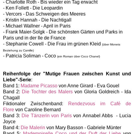
- Charlotte Roth - Bis wieder ein Tag erwacht
- Ken Follett - Die Leopardin
- Vercors - Das Schweigen des Meeres
- Kristin Hannah - Die Nachtigall
- Michael Wallner - April in Paris
- Frank Maier-Solgk - Die schönsten Gärten und Parks in
Paris und in der Ile de France
- Stephanie Cowell - Die Frau im grünen Kleid
(über Monets
Beziehung zu Camille)
- Patricia Soliman - Coco
(ein Roman über Coco Chanel)
Reihenfolge der "Mutige Frauen zwischen Kunst und
Liebe"-Serie
:
Band 1:
Madame Picasso
von Anne Girard - Eva Gouel
Band 2:
Die Tochter des Malers
von Gloria Goldreich - Ida
Chagall
Fiktionaler Zwischenband:
Rendezvous im Café de
Flore
von Caroline Bernard
Band 3:
Die Tänzerin von Paris
von Annabel Abbs - Lucia
Joyce
Band 4:
Die Malerin
von Mary Basson -
Gabriele Münter
Band 5:
Mademoiselle Coco und der Duft der Liebe
von