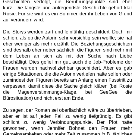
Geschichten verfolgt, die Berührungspunkte sind eher
kurz.
Die längste und aufregendste Geschichte gehört klar
Rosie. Für sie wird es ein Sommer, der ihr Leben von Grund
auf verändern wird.
Die Storys werden zart und feinfühlig geschildert. Doch mir
schien, als ob die Autorin sehr vorsichtig sein wollte; sie hat
eher weniger als mehr erzählt. Die Beziehungsgeschichten
sind deshalb eher nebensächlich, die Figuren sind mehr mit
dem Leben an sich als mit der Suche nach Liebe
beschäftigt. Dies gefiel mir gut, auch die Job-Probleme der
Frauen wurden nachvollziehbar geschildert. Aber es gab
einige Situationen, die die Autorin vertiefen hätte sollen oder
zumindest den Figuren bereits am Anfang einen Fusstritt zu
verpassen, damit diese die Sache gleich klären (bei Rosie
die Magenverstimmungs-Klage, bei GeeGee die
Bürosituation) und nicht erst am Ende.
Zu sagen, der Roman sei oberflächlich wäre zu übertrieben,
aber er ist auf jeden Fall zu wenig tiefgründig. Es gibt
schlicht zu wenig Verbindungspunkte.
Der Plot hätte
gewonnen, wenn Jennifer Bohnet den Frauen mehr
Gemeinsamkeiten oder mehr Zeit zusammen (z.B. tägliches