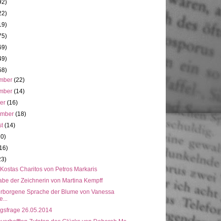
92)
22)
19)
75)
69)
49)
58)
mber
(22)
mber
(14)
ber
(16)
ember
(18)
st
(14)
10)
16)
23)
 Kostas Charitos von Petros Markaris
abe der Zeichnerin von Martina Kempff
erborgene Sprache der Blume von Vanessa
e...
gsfrage 26.05.2014