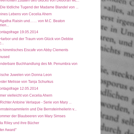
verhofften Zutaten des Glücks von Deborah Mc...
 Die tödliche Tugend der Madame Blandel von ...
deines Lebens von Cecelia Ahern
: Agatha Raisin und…… von M.C. Beaton
rien...
ontagsfrage 19.05.2014
Harbor und der Traum vom Glück von Debbie
...
ns himmlisches Eiscafe von Abby Clements
mused
onderbare Buchhandlung des Mr. Penumbra von
ische Juwelen von Donna Leon
ster Melisse von Tanja Schurkus
ontagsfrage 12.05.2014
mer vielleicht von Cecelia Ahern
 Richter Antoine Verlaque - Serie von Mary ...
rnsteinsammlerin und Die Bernsteinheilerin v...
ommer der Blaubeeren von Mary Simses
da Riley und ihre Bücher
ter Award"