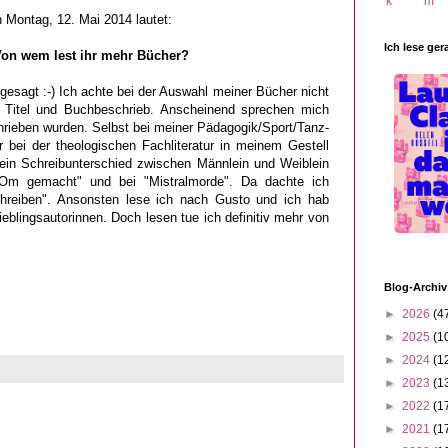
 Montag, 12. Mai 2014 lautet:
Ich lese ger
Von wem lest ihr mehr Bücher?
esagt :-) I
ch achte bei der Auswahl meiner Bücher nicht
 Titel und Buchbeschrieb.
Anscheinend sprechen mich
rieben wurden. Selbst bei meiner Pädagogik/Sport/Tanz-
r bei der theologischen Fachliteratur in meinem Gestell
 ein Schreibunterschied zwischen Männlein und Weiblein
 Om gemacht" und bei "Mistralmorde". Da dachte ich
hreiben". Ansonsten lese ich nach Gusto und ich hab
Lieblingsautorinnen. Doch lesen tue ich definitiv mehr von
Blog-Archiv
►
2026
(4
►
2025
(1
►
2024
(1
►
2023
(1
►
2022
(1
►
2021
(1