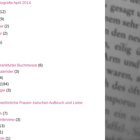
ografie April 2014
(12)
(9)
uar
(2)
ar
(2)
5)
rankfurter Buchmesse
(6)
kalender
(3)
4)
(194)
gie
(3)
wöhnliche Frauen zwischen Aufbruch und Liebe
en
(7)
Interview
(3)
13)
1)
ade
(1)