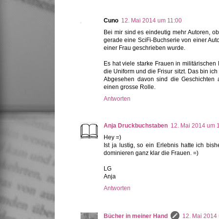
Cuno
12. Mai 2014 um 11:00
Bei mir sind es eindeutig mehr Autoren, o
gerade eine SciFi-Buchserie von einer Aut
einer Frau geschrieben wurde.
Es hat viele starke Frauen in militärisch
die Uniform und die Frisur sitzt. Das bin ic
Abgesehen davon sind die Geschichten all
einen grosse Rolle.
Antworten
Anja Druckbuchstaben
12. Mai 2014 um 
Hey =)
Ist ja lustig, so ein Erlebnis hatte ich b
dominieren ganz klar die Frauen. =)
LG
Anja
Antworten
Bücher in meiner Hand
12. Mai 2014