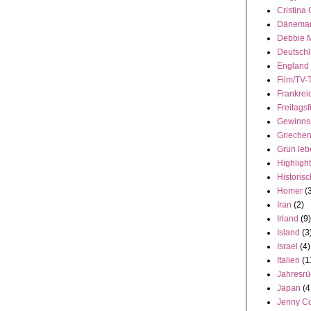
Cristina
Dänema
Debbie 
Deutsch
England
Film/TV-
Frankrei
Freitagsf
Gewinns
Grieche
Grün leb
Highligh
Historisc
Homer
(
Iran
(2)
Irland
(9)
Island
(3
Israel
(4)
Italien
(1
Jahresrü
Japan
(4
Jenny C