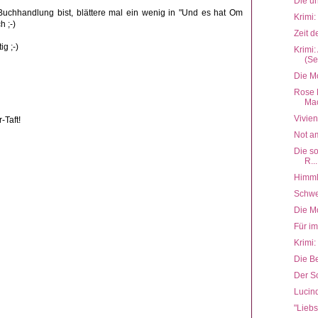
Die un
Buchhandlung bist, blättere mal ein wenig in "Und es hat Om
Krimi:
h ;-)
Zeit 
ig ;-)
Krimi
(Se
Die M
Rose 
Mac
Vivie
-Taft!
Not a
Die s
R...
Himml
Schwe
Die M
Für im
Krimi:
Die Be
Der S
Lucin
"Liebs