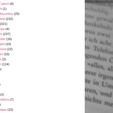
 Caboni
(4)
rk
(1)
Macomber
(25)
land
(232)
(321)
Tipp
(4)
ch
(237)
üller
(16)
piel
(10)
nland
(22)
en
(10)
ts
(2)
h
(124)
3)
)
13)
ckblick
(7)
)
olgan
(15)