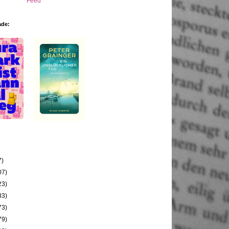
ade:
7)
07)
23)
33)
73)
79)