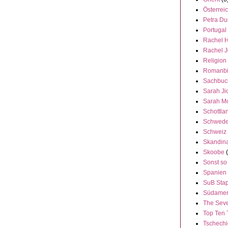
Österrei
Petra Du
Portugal
Rachel 
Rachel 
Religion
Romanbi
Sachbuc
Sarah Ji
Sarah M
Schottla
Schwed
Schweiz
Skandin
Skoobe
Sonst so
Spanien
SuB Stap
Südamer
The Seve
Top Ten 
Tschech