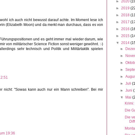
►
2020
(1
►
2019
(2
►
2018
(1
bwohl ich auch nicht bewusst darauf achte. Im Moment lese ich
►
2017
(1
orin (Elizabeth Moon) und da merkt man durchaus, dass es von
►
2016
(1
►
2015
(1
en Führungspositionen und es geht immer mal wieder darum, wie
▼
2014
(1
h mir von militärischer Science Fiction sonst weniger gewöhnt. :-)
erdings sehr technisch und Politik und Militärtaktik spielen
►
Deze
►
Nove
►
Okto
►
Sept
►
Augu
12:51
►
Juli
(
isher nicht: "Sowas kann auch nur ein Mann schreiben". Bei mir
►
Juni
(
▼
Mai
(
Krimi:
Die G
Die v
Diff
Monta
 um 19:36