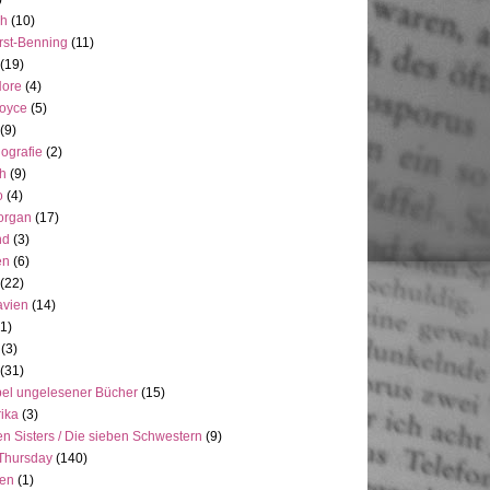
ch
(10)
rst-Benning
(11)
(19)
Hore
(4)
Joyce
(5)
(9)
ografie
(2)
h
(9)
o
(4)
organ
(17)
nd
(3)
en
(6)
(22)
avien
(14)
(1)
(3)
(31)
el ungelesener Bücher
(15)
ika
(3)
n Sisters / Die sieben Schwestern
(9)
Thursday
(140)
ien
(1)