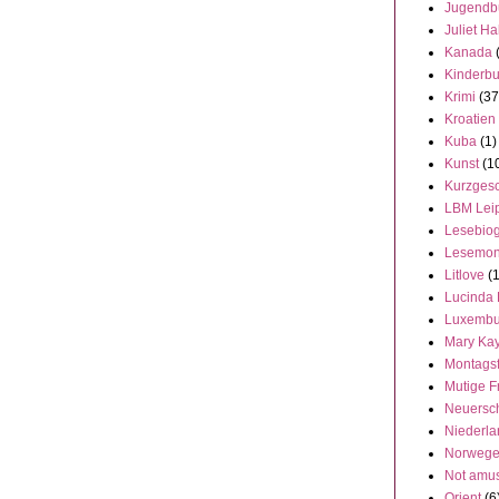
Jugendb
Juliet Ha
Kanada
Kinderb
Krimi
(37
Kroatien
Kuba
(1)
Kunst
(1
Kurzgesc
LBM Lei
Lesebiog
Lesemon
Litlove
(
Lucinda 
Luxembu
Mary Ka
Montags
Mutige F
Neuersc
Niederl
Norweg
Not amu
Orient
(6