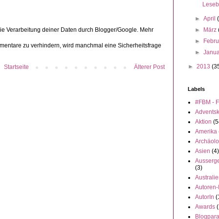
Lesebi
►
April
die Verarbeitung deiner Daten durch Blogger/Google. Mehr
►
März
►
Febr
ntare zu verhindern, wird manchmal eine Sicherheitsfrage
►
Janu
►
2013
(3
Startseite
Älterer Post
Labels
#FBM - F
Advents
Aktion
(5
Amerika
Archäolo
Asien
(4)
Ausserge
(3)
Australi
Autoren-
AutorIn
(
Awards
(
Blogpar