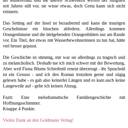
als Mutterersatz und
die älteren Schwestern werfen der Jüngsten
seit Jahren still vor, sie wisse etwas, doch Greta kann sich nicht
erinnern.
Das Setting auf der Insel ist bezaubernd und kann die traurigen
Geschehnisse ein bisschen abfedern. Allerdings kommen
Orangenbäume und die titelgebenden Orangenblüten nur am Rande
vor. Ein Titel, der etwas mit Wasserbewohnerinnen zu tun hat, hätte
viel besser gepasst.
Die Geschichte ist stimmig, mir war sie allerdings zu tragisch und
zu melancholisch. Deshalb tue ich mich schwer mit der Bewertung.
Aber weil
Fiona Blums Schreibstil erneut überzeugt - ihr Sprachstil
ist ein Genuss - und ich den Roman trotzdem gerne und zügig
gelesen habe - es gab also keinerlei Längen und es kam auch keine
Langeweile auf - gebe ich keinen Abzug.
Fazit: Eine melodramatische Familiengeschichte mit
Hoffnungsschimmer.
Knappe 4 Punkte.
Vielen Dank an den Goldmann Verlag!