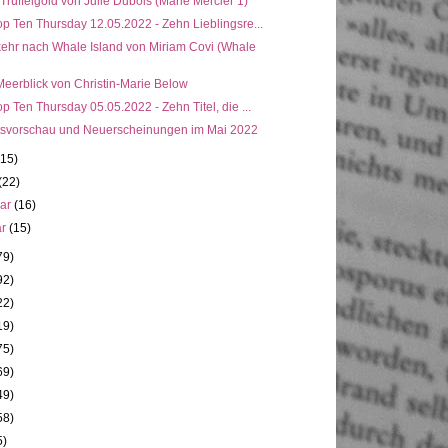
 Trüffelgold von Julie Dubois (Marie Mercier 1)
p Ten Thursday 12.05.2022 - Zehn Lieblingsre...
ehr nach Whale Island von Miriam Covi (Whale
Meerblick von Christin-Marie Below
p Ten Thursday 05.05.2022 - Zehn Titel, die ...
svorschau und Neuerscheinungen im Mai 2022
(15)
(22)
uar
(16)
ar
(15)
79)
92)
22)
19)
75)
69)
49)
58)
5)