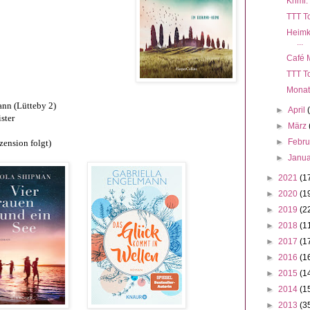
Krimi:
TTT To
Heimk
...
Café 
TTT To
Monat
ann (Lütteby 2)
►
April
ster
►
März
►
Febr
zension folgt)
►
Janu
►
2021
(1
►
2020
(1
►
2019
(2
►
2018
(1
►
2017
(1
►
2016
(1
►
2015
(1
►
2014
(1
►
2013
(3