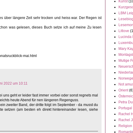
Kunst
(1
Kurzgesc
LBM Lei
s über längere Zeit sehr trocken und heiss war. Der Regen ist
Lesebiog
Lesemon
hon was gelesen, dieses Buch setze ich auf meine Zu lesen
Litlove
(
Lucinda 
Luxembu
Mary Ka
Montags
onatsruckblick-mai.html
Mutige F
Neuersc
Niederl
Norweg
uni 2022 um 10:11
Not amu
Orient
(6
 uns geht er leider fast immer vorbei oder sonst regnets mal
Österrei
ht reichts heute Abend für nen längeren Regenguss.
Petra Du
ein zweiter Band, der dritte folgt im September - da musst du
Portugal
e setzen (am besten eh direkt hintereinander lesen, siehe
Rachel 
Rachel 
Religion
Romanbi