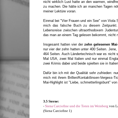
nicht wirklich Lust hatte an den warmen, windf
zu machen. Die hätte ich an manchen Tagen nöti
meiner Lektüre voran.
Einmal bei "Vier Frauen und ein See" von Viola 
mich das falsche Buch zu diesem Zeitpunkt. 
Lebensreise zwischen ultraorthodoxem Judentu
das man an einem Tag gelesen bekommt, nicht nur
Insgesamt hatten vier der
zehn gelesenen Ma
nur vier der zehn hatten unter 400 Seiten. Jene
464 Seiten. Auch Ländertechnisch war es nicht s
Mal USA, zwei Mal Italien und nur einmal Englan
zwei Krimis dabei und beide spielten sie in Italie
Dafür bin ich mit der Qualität sehr zufrieden: n
mich mit ihrem Brillen/Kontaktlinsen-Vergess-Ti
Mai-Highlight ist "Liebe, schmetterlingsbunt" von
3.5 Sterne:
-
Siena Carciofine und die Toten im Weinberg
von La
(Siena Carciofine 1)