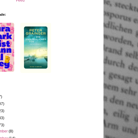
ade:
7)
07)
23)
33)
73)
mber
(8)