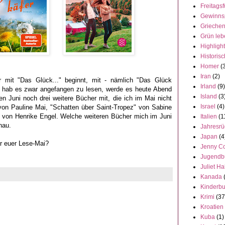
Freitagsf
Gewinns
Grieche
Grün leb
Highligh
Historisc
Homer
(
Iran
(2)
er mit "Das Glück..." beginnt, mit - nämlich "Das Glück
Irland
(9)
 hab es zwar angefangen zu lesen, werde es heute Abend
Island
(3
 Juni noch drei weitere Bücher mit, die ich im Mai nicht
Israel
(4)
von Pauline Mai, "Schatten über Saint-Tropez" von Sabine
n von Henrike Engel. Welche weiteren Bücher mich im Juni
Italien
(1
chau.
Jahresrü
Japan
(4
r euer Lese-Mai?
Jenny C
Jugendb
Juliet Ha
Kanada
Kinderb
Krimi
(37
Kroatien
Kuba
(1)