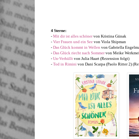
4 Sterne:
-
Mit dir ist alles schöner
von Kristina Günak
-
Vier Frauen und ein See
von Viola Shipman
-
Das Glück kommt in Wellen
von Gabriella Engelm
-
Das Glück riecht nach Sommer
von Meike Werkmei
-
Un-Verhüllt
von Julia Haart (Rezension folgt)
-
Tod in Rimini
von Dani Scarpa (Paolo Ritter 2) (Re