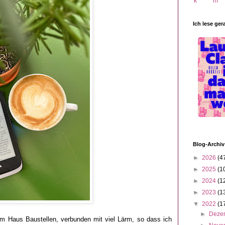
Ich lese ger
Blog-Archiv
►
2026
(4
►
2025
(1
►
2024
(1
►
2023
(1
▼
2022
(1
►
Deze
em Haus Baustellen, verbunden mit viel Lärm, so dass ich