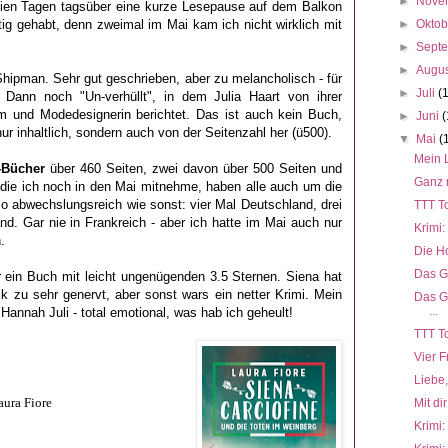
►
Nove
reien Tagen tagsüber eine kurze Lesepause auf dem Balkon
g gehabt, denn zweimal im Mai kam ich nicht wirklich mit
►
Okto
►
Sept
►
Augu
Shipman. Sehr gut geschrieben, aber zu melancholisch - für
►
Juli
(
Dann noch "Un-verhüllt", in dem Julia Haart von ihrer
m und Modedesignerin berichtet. Das ist auch kein Buch,
►
Juni
(
 inhaltlich, sondern auch von der Seitenzahl her (ü500).
▼
Mai
(
Mein 
i-Bücher
über 460 Seiten, zwei davon über 500 Seiten und
Ganz n
, die ich noch in den Mai mitnehme, haben alle auch um die
o abwechslungsreich wie sonst: vier Mal Deutschland, drei
TTT To
d. Gar nie in Frankreich - aber ich hatte im Mai auch nur
Krimi:
n.
Die Ho
Das G
ur ein Buch mit leicht ungenügenden 3.5 Sternen. Siena hat
ck zu sehr genervt, aber sonst wars ein netter Krimi. Mein
Das G
...
 Hannah Juli - total emotional, was hab ich geheult!
TTT To
Vier 
Liebe,
ura Fiore
Mit di
Krimi: