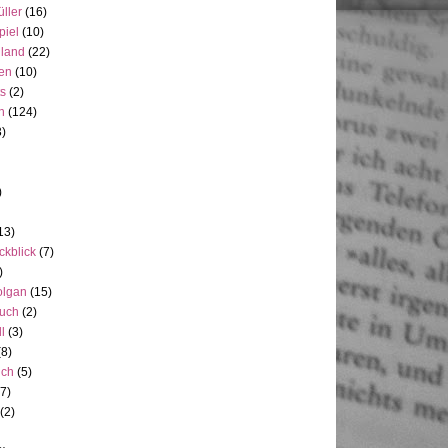
üller
(16)
piel
(10)
nland
(22)
en
(10)
ts
(2)
h
(124)
3)
)
13)
ckblick
(7)
)
olgan
(15)
uch
(2)
ll
(3)
(8)
uch
(5)
7)
(2)