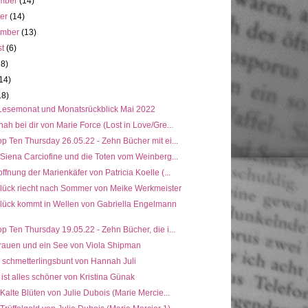
mber
(14)
ber
(14)
ember
(13)
st
(6)
18)
14)
18)
Lesemonat und Monatsrückblick Mai 2022
ah bei dir von Marie Force (Lost in Love/Gre...
p Ten Thursday 26.05.22 - Zehn Bücher mit ei...
 Siena Carciofine und die Toten vom Weinberg...
ffnung der Marienkäfer von Patricia Koelle (...
lück riecht nach Sommer von Meike Werkmeister
lück kommt in Wellen von Gabriella Engelmann
p Ten Thursday 19.05.22 - Zehn Bücher, die i...
Frauen und ein See von Viola Shipman
 schmetterlingsbunt von Hannah Juli
r ist alles schöner von Kristina Günak
 Kalte Blüten von Julie Dubois (Marie Mercie...