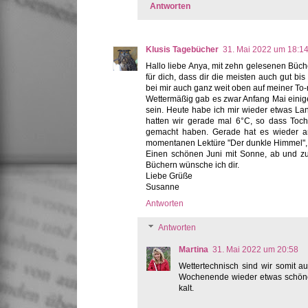
Antworten
Klusis Tagebücher
31. Mai 2022 um 18:1
Hallo liebe Anya, mit zehn gelesenen Bücher
für dich, dass dir die meisten auch gut bi
bei mir auch ganz weit oben auf meiner To-
Wettermäßig gab es zwar Anfang Mai einige
sein. Heute habe ich mir wieder etwas L
hatten wir gerade mal 6°C, so dass Toc
gemacht haben. Gerade hat es wieder an
momentanen Lektüre "Der dunkle Himmel", d
Einen schönen Juni mit Sonne, ab und zu
Büchern wünsche ich dir.
Liebe Grüße
Susanne
Antworten
Antworten
Martina
31. Mai 2022 um 20:58
Wettertechnisch sind wir somit a
Wochenende wieder etwas schöner.
kalt.