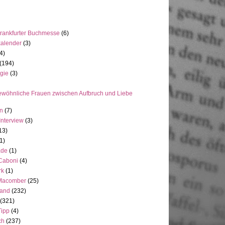
rankfurter Buchmesse
(6)
kalender
(3)
4)
(194)
gie
(3)
wöhnliche Frauen zwischen Aufbruch und Liebe
en
(7)
Interview
(3)
13)
1)
ade
(1)
 Caboni
(4)
rk
(1)
Macomber
(25)
land
(232)
(321)
Tipp
(4)
ch
(237)