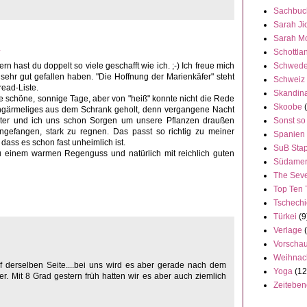
Sachbuc
Sarah Ji
Sarah M
4
Schottla
Schwed
n hast du doppelt so viele geschafft wie ich. ;-) Ich freue mich
s sehr gut gefallen haben. "Die Hoffnung der Marienkäfer" steht
Schweiz
read-Liste.
Skandin
 schöne, sonnige Tage, aber von "heiß" konnte nicht die Rede
Skoobe
angärmeliges aus dem Schrank geholt, denn vergangene Nacht
Sonst so
hter und ich uns schon Sorgen um unsere Pflanzen draußen
gefangen, stark zu regnen. Das passt so richtig zu meiner
Spanien
ass es schon fast unheimlich ist.
SuB Stap
 einem warmen Regenguss und natürlich mit reichlich guten
Südamer
The Seve
Top Ten 
Tschech
Türkei
(9
Verlage
Vorscha
Weihnac
uf derselben Seite....bei uns wird es aber gerade nach dem
Yoga
(12
 Mit 8 Grad gestern früh hatten wir es aber auch ziemlich
Zeitebe