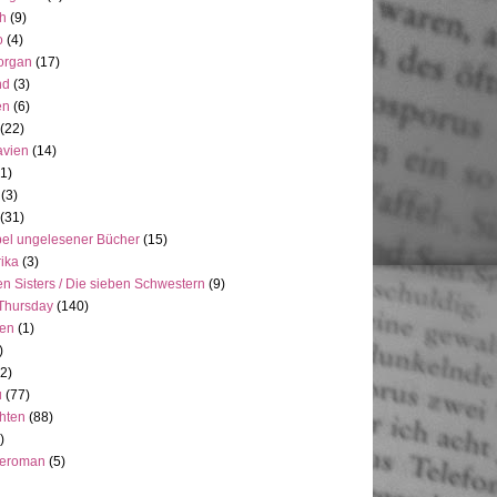
h
(9)
o
(4)
organ
(17)
nd
(3)
en
(6)
(22)
avien
(14)
(1)
(3)
(31)
el ungelesener Bücher
(15)
ika
(3)
n Sisters / Die sieben Schwestern
(9)
Thursday
(140)
ien
(1)
)
(2)
u
(77)
hten
(88)
)
neroman
(5)