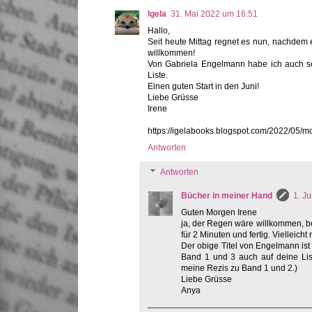
Igela
31. Mai 2022 um 16:51
Hallo,
Seit heute Mittag regnet es nun, nachdem e
willkommen!
Von Gabriela Engelmann habe ich auch sc
Liste.
Einen guten Start in den Juni!
Liebe Grüsse
Irene
https://igelabooks.blogspot.com/2022/05/m
Antworten
Antworten
Bücher in meiner Hand
1. J
Guten Morgen Irene
ja, der Regen wäre willkommen, bei
für 2 Minuten und fertig. Vielleic
Der obige Titel von Engelmann ist 
Band 1 und 3 auch auf deine List
meine Rezis zu Band 1 und 2.)
Liebe Grüsse
Anya