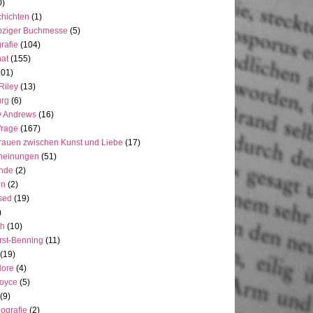
0)
hichten
(1)
pziger Buchmesse
(5)
rafie
(104)
at
(155)
101)
Riley
(13)
rg
(6)
y Andrews
(16)
frage
(167)
rauen zwischen Kunst und Liebe
(17)
heinungen
(51)
ande
(2)
en
(2)
sed
(19)
)
ch
(10)
rst-Benning
(11)
(19)
Hore
(4)
Joyce
(5)
(9)
ografie
(2)