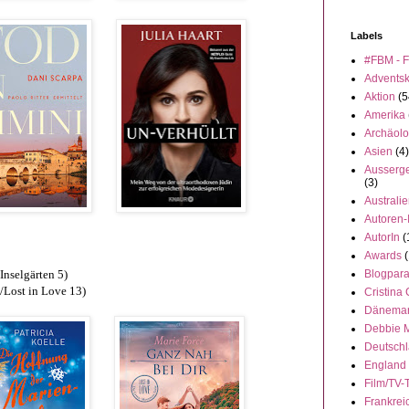
Labels
#FBM - F
Advents
Aktion
(5
Amerika
Archäolo
Asien
(4)
Ausserge
(3)
Australi
Autoren-
AutorIn
(
Awards
(
(Inselgärten 5)
Blogpar
/Lost in Love 13)
Cristina
Dänema
Debbie 
Deutsch
England
Film/TV-
Frankrei