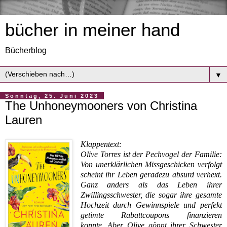
bücher in meiner hand
Bücherblog
▼
Sonntag, 25. Juni 2023
The Unhoneymooners von Christina
Lauren
Klappentext:
Olive Torres ist der Pechvogel der Familie:
Von unerklärlichen Missgeschicken verfolgt
scheint ihr Leben geradezu absurd verhext.
Ganz anders als das Leben ihrer
Zwillingsschwester, die sogar ihre gesamte
Hochzeit durch Gewinnspiele und perfekt
getimte Rabattcoupons finanzieren
konnte. Aber Olive gönnt ihrer Schwester