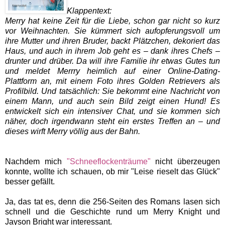
Klappentext:
Merry hat keine Zeit für die Liebe, schon gar nicht so kurz
vor Weihnachten. Sie kümmert sich aufopferungsvoll um
ihre Mutter und ihren Bruder, backt Plätzchen, dekoriert das
Haus, und auch in ihrem Job geht es – dank ihres Chefs –
drunter und drüber. Da will ihre Familie ihr etwas Gutes tun
und meldet Merrry heimlich auf einer Online-Dating-
Plattform an, mit einem Foto ihres Golden Retrievers als
Profilbild. Und tatsächlich: Sie bekommt eine Nachricht von
einem Mann, und auch sein Bild zeigt einen Hund! Es
entwickelt sich ein intensiver Chat, und sie kommen sich
näher, doch irgendwann steht ein erstes Treffen an – und
dieses wirft Merry völlig aus der Bahn.
Nachdem mich
"Schneeflockenträume"
nicht überzeugen
konnte, wollte ich schauen, ob mir "Leise rieselt das Glück"
besser gefällt.
Ja, das tat es, denn die 256-Seiten des Romans lasen sich
schnell und die Geschichte rund um Merry Knight und
Jayson Bright war interessant.