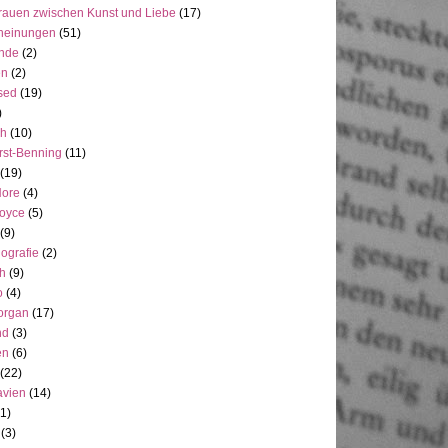
rauen zwischen Kunst und Liebe
(17)
heinungen
(51)
ande
(2)
en
(2)
sed
(19)
)
ch
(10)
rst-Benning
(11)
(19)
Hore
(4)
Joyce
(5)
(9)
ografie
(2)
h
(9)
o
(4)
organ
(17)
nd
(3)
en
(6)
(22)
avien
(14)
(1)
(3)