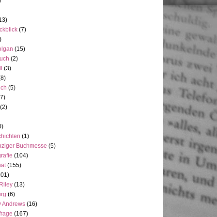
)
13)
ckblick
(7)
)
olgan
(15)
uch
(2)
ll
(3)
(8)
uch
(5)
7)
(2)
0)
hichten
(1)
pziger Buchmesse
(5)
rafie
(104)
at
(155)
101)
Riley
(13)
rg
(6)
y Andrews
(16)
frage
(167)