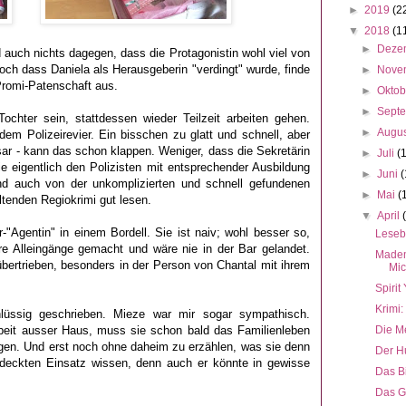
►
2019
(2
▼
2018
(1
►
Deze
 auch nichts dagegen, dass die Protagonistin wohl viel von
ch dass Daniela als Herausgeberin "verdingt" wurde, finde
►
Nove
 Promi-Patenschaft aus.
►
Okto
►
Sept
chter sein, stattdessen wieder Teilzeit arbeiten gehen.
►
Augu
 dem Polizeirevier. Ein bisschen zu glatt und schnell, aber
sar - kann das schon klappen.
Weniger, dass die Sekretärin
►
Juli
(
ie eigentlich den Polizisten mit entsprechender Ausbildung
►
Juni
(
und auch von der unkomplizierten und schnell gefundenen
►
Mai
(
ltenden Regiokrimi gut lesen.
▼
April
"Agentin" in einem Bordell. Sie ist naiv; wohl besser so,
Lesebi
re Alleingänge gemacht und wäre nie in der Bar gelandet.
Madem
übertrieben, besonders in der Person von Chantal mit ihrem
Mic
Spirit
Krimi:
lüssig geschrieben. Mieze war mir sogar sympathisch.
beit ausser Haus, muss sie schon bald das Familienleben
Die M
egen. Und erst noch ohne daheim zu erzählen, was sie denn
Der H
deckten Einsatz wissen, denn auch er könnte in gewisse
Das B
Das G