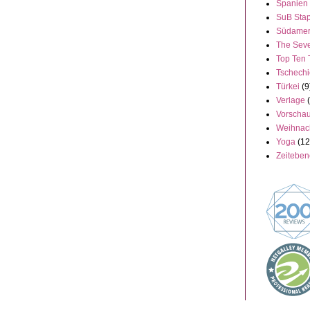
Spanien
SuB Stap
Südamer
The Seve
Top Ten 
Tschech
Türkei
(9
Verlage
Vorscha
Weihnac
Yoga
(12
Zeitebe