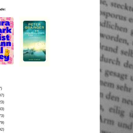
ade:
7)
07)
23)
33)
73)
79)
92)