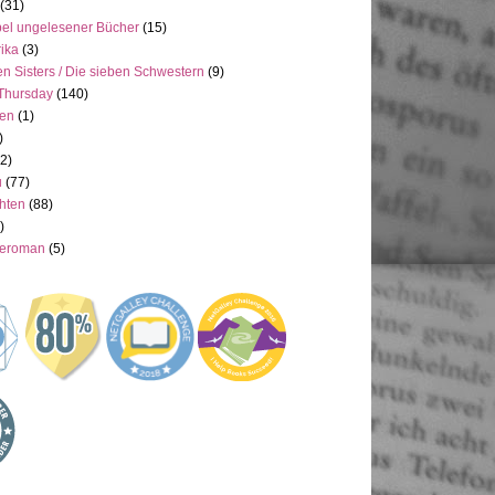
(31)
el ungelesener Bücher
(15)
ika
(3)
n Sisters / Die sieben Schwestern
(9)
Thursday
(140)
ien
(1)
)
(2)
u
(77)
hten
(88)
)
neroman
(5)