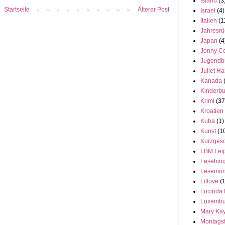
Island
(3
Startseite
Älterer Post
Israel
(4)
Italien
(1
Jahresrü
Japan
(4
Jenny C
Jugendb
Juliet Ha
Kanada
Kinderb
Krimi
(37
Kroatien
Kuba
(1)
Kunst
(1
Kurzgesc
LBM Lei
Lesebiog
Lesemon
Litlove
(
Lucinda 
Luxembu
Mary Ka
Montags