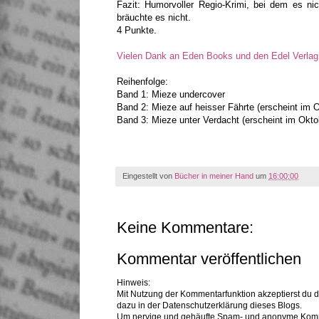
Fazit: Humorvoller Regio-Krimi, bei dem es nic
bräuchte es nicht.
4 Punkte.
Vielen Dank an Eden Books und den Edel Verlag
Reihenfolge:
Band 1: Mieze undercover
Band 2: Mieze auf heisser Fährte (erscheint im 
Band 3: Mieze unter Verdacht (erscheint im Okto
Eingestellt von
Bücher in meiner Hand
um
16:00:00
Keine Kommentare:
Kommentar veröffentlichen
Hinweis:
Mit Nutzung der Kommentarfunktion akzeptierst du 
dazu in der Datenschutzerklärung dieses Blogs.
Um nervige und gehäufte Spam- und anonyme Komme