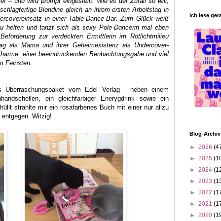
ier – und wird prompt eingestellt. Wie es der Zufall so will,
 schlagfertige Blondine gleich an ihrem ersten Arbeitstag in
Ich lese ger
ercovereinsatz in einer Table-Dance-Bar. Zum Glück weiß
zu helfen und tanzt sich als sexy Pole-Dancerin mal eben
eförderung zur verdeckten Ermittlerin im Rotlichtmilieu
tag als Mama und ihrer Geheimexistenz als Undercover-
 Charme, einer beeindruckenden Beobachtungsgabe und viel
om Feinsten.
es Überraschungspaket vom Edel Verlag - neben einem
hhandschellen, ein gleichfarbiger Enerygdrink sowie ein
hüllt strahlte mir ein rosafarbenes Buch mit einer nur allzu
 entgegen. Witzig!
Blog-Archiv
►
2026
(4
►
2025
(1
►
2024
(1
►
2023
(1
►
2022
(1
►
2021
(1
►
2020
(1