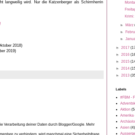
ht langweilig wird. Nur die Katzenberger als Schirmherrin
Monta
Freita
Krimi:
!
►
März
►
Febr
►
Janu
Oktober 2018)
►
2017
(1
ber 2019)
►
2016
(1
►
2015
(1
►
2014
(1
►
2013
(3
Labels
#FBM - F
Advents
Aktion
(5
Amerika
Archäolo
die Verarbeitung deiner Daten durch Blogger/Google. Mehr
Asien
(4)
Ausserge
ntare zu verhindern, wird manchmal eine Sicherheitsfrage