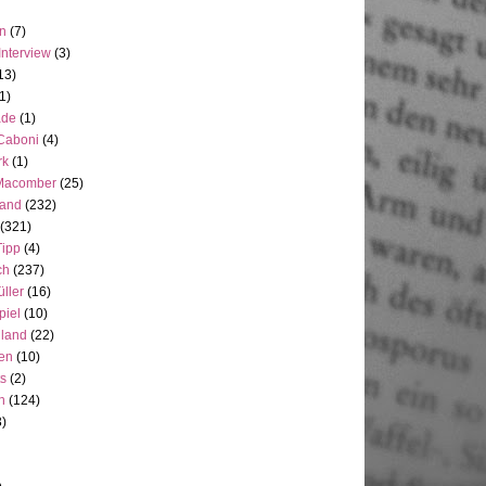
en
(7)
Interview
(3)
13)
1)
ade
(1)
 Caboni
(4)
rk
(1)
Macomber
(25)
land
(232)
(321)
Tipp
(4)
ch
(237)
üller
(16)
piel
(10)
nland
(22)
en
(10)
ts
(2)
h
(124)
3)