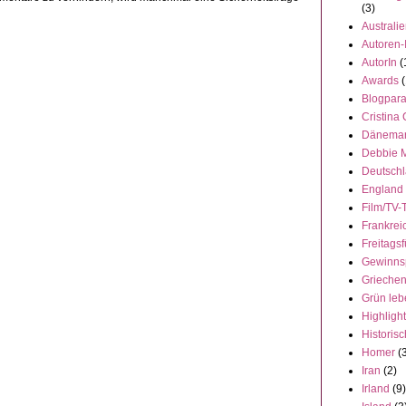
(3)
Australi
Autoren-
AutorIn
(
Awards
(
Blogpar
Cristina
Dänema
Debbie 
Deutsch
England
Film/TV-
Frankrei
Freitagsf
Gewinns
Grieche
Grün leb
Highligh
Historisc
Homer
(
Iran
(2)
Irland
(9)