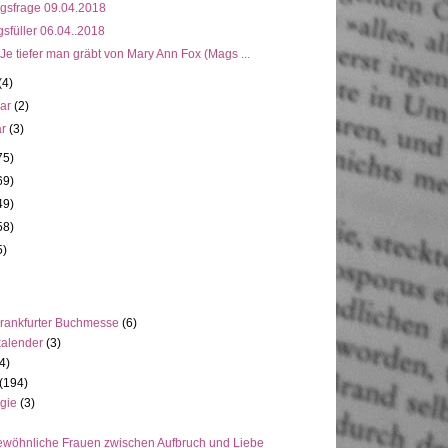
gsfrage 09.04.2018
gsfüller 06.04..2018
 Je tiefer man gräbt von Mary Ann Fox (Mags ...
(4)
uar
(2)
ar
(3)
75)
69)
49)
58)
5)
rankfurter Buchmesse
(6)
kalender
(3)
4)
(194)
gie
(3)
wöhnliche Frauen zwischen Aufbruch und Liebe