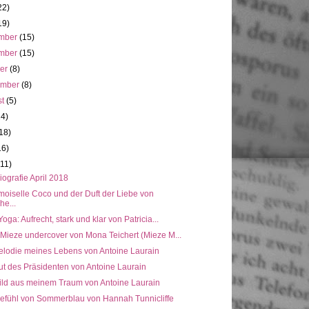
22)
19)
mber
(15)
mber
(15)
ber
(8)
ember
(8)
st
(5)
14)
18)
16)
(11)
ografie April 2018
oiselle Coco und der Duft der Liebe von
he...
 Yoga: Aufrecht, stark und klar von Patricia...
 Mieze undercover von Mona Teichert (Mieze M...
elodie meines Lebens von Antoine Laurain
ut des Präsidenten von Antoine Laurain
ild aus meinem Traum von Antoine Laurain
efühl von Sommerblau von Hannah Tunnicliffe