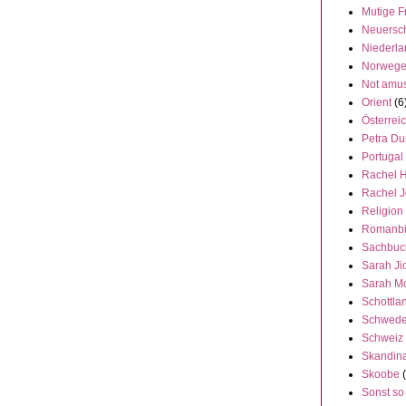
Mutige F
Neuersc
Niederl
Norweg
Not amu
Orient
(6
Österrei
Petra Du
Portugal
Rachel 
Rachel 
Religion
Romanbi
Sachbuc
Sarah Ji
Sarah M
Schottla
Schwed
Schweiz
Skandin
Skoobe
Sonst so