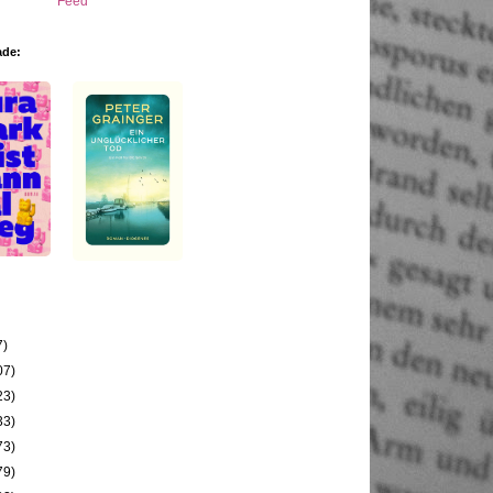
ade:
7)
07)
23)
33)
73)
79)