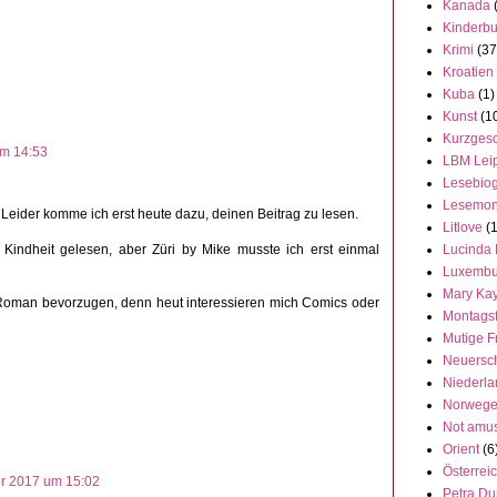
Kanada
Kinderb
Krimi
(37
Kroatien
Kuba
(1)
Kunst
(1
Kurzgesc
um 14:53
LBM Lei
Lesebiog
Lesemon
Leider komme ich erst heute dazu, deinen Beitrag zu lesen.
Litlove
(
Kindheit gelesen, aber Züri by Mike musste ich erst einmal
Lucinda 
Luxembu
Mary Ka
 Roman bevorzugen, denn heut interessieren mich Comics oder
Montags
Mutige F
Neuersc
Niederl
Norweg
Not amu
Orient
(6
Österrei
r 2017 um 15:02
Petra Du