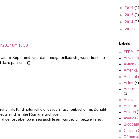
►
2016
(1
►
2015
(1
►
2014
(1
►
2013
(3
Labels
r 2017 um 13:33
#FBM - F
ir im Kopf - und sind dann mega enttäuscht, wenn bei einer
Advents
 dazu passen :-)))
Aktion
(5
Amerika
Archäolo
Asien
(4)
Ausserge
(3)
Australi
Autoren-
rüher als Kind natürlich die lustigen Taschenbücher mit Donald
AutorIn
(
heute sind mir die Romane wichtiger.
Awards
(
l gehört, aber ob ich es auch lesen würde, ich bezweifle es.
Blogpar
Cristina
Dänema