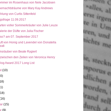
ommer im Rosenhaus von Nele Jacobsen
rnachtsträume von Mary Kay Andrews
lung von Curtis Sittenfeld
gsfrage 11.09.2017
arten voller Sommerkräuter von Julie Leuze
lerie der Düfte von Julia Fischer
 so? am 07. September 2017
uft von Honig und Lavendel von Donatella
zati
nsräuber von Beate Rygiert
 zwischen den Zeilen von Veronica Henry
log Award 2017 Long List
st
(10)
10)
18)
11)
(18)
(16)
uar
(15)
ar
(9)