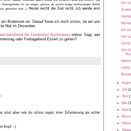
Ein S
Norwegerkater ist um einiges grösser als unsere knapp fünfmonatigen British
Heute reicht die Zeit nicht, ich werde erst
ross geworden sind...).
Somme
Vermäh
 am Bodensee an. Darauf freue ich mich schon, da wir uns
Monta
tzte Mal im Dezember.
Ein G
ade betreffend der Frankfurter Buchmesse
online. Sagt, wer
Die Ga
onnerstag oder Freitagabend Essen zu gehen?
Sonst
Der D
Riz
Herze
Liebe
Buchb
►
Augu
►
Juli
(
57
►
Juni
(
►
Mai
(
►
April
ie sind aber wie du schon sagst, eher Erheiterung als echte
►
März
►
Febr
m Kopf. :-)
►
Janu