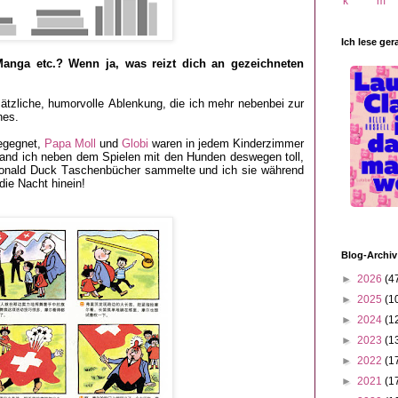
Ich lese ger
anga etc.? Wenn ja, was reizt dich an gezeichneten
ätzliche, humorvolle Ablenkung, die ich mehr nebenbei zur
hes.
begegnet,
Papa Moll
und
Globi
waren in jedem Kinderzimmer
fand ich neben dem Spielen mit den Hunden deswegen toll,
 Donald Duck Taschenbücher sammelte und ich sie während
die Nacht hinein!
Blog-Archiv
►
2026
(4
►
2025
(1
►
2024
(1
►
2023
(1
►
2022
(1
►
2021
(1