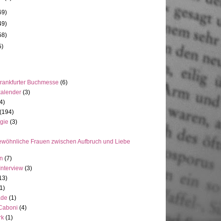
69)
49)
58)
5)
rankfurter Buchmesse
(6)
kalender
(3)
4)
(194)
gie
(3)
wöhnliche Frauen zwischen Aufbruch und Liebe
en
(7)
Interview
(3)
13)
1)
ade
(1)
 Caboni
(4)
rk
(1)