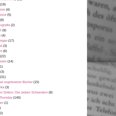
(19)
Hore
(4)
Joyce
(5)
(9)
ografie
(2)
h
(9)
o
(4)
organ
(17)
nd
(3)
en
(6)
(22)
avien
(14)
(1)
(3)
(31)
el ungelesener Bücher
(15)
ika
(3)
n Sisters / Die sieben Schwestern
(9)
Thursday
(140)
ien
(1)
)
(2)