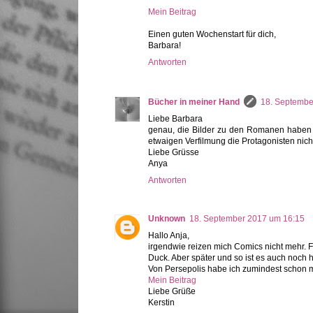
Mein Beitrag
Einen guten Wochenstart für dich,
Barbara!
Antworten
Bücher in meiner Hand
18. Septembe
Liebe Barbara
genau, die Bilder zu den Romanen haben w
etwaigen Verfilmung die Protagonisten nicht
Liebe Grüsse
Anya
Antworten
Unknown
18. September 2017 um 16:15
Hallo Anja,
irgendwie reizen mich Comics nicht mehr. F
Duck. Aber später und so ist es auch noch 
Von Persepolis habe ich zumindest schon ma
Mein Beitrag
Liebe Grüße
Kerstin