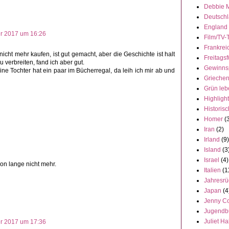
Debbie 
Deutsch
England
r 2017 um 16:26
Film/TV-
Frankrei
nicht mehr kaufen, ist gut gemacht, aber die Geschichte ist halt
Freitagsf
u verbreiten, fand ich aber gut.
Gewinns
e Tochter hat ein paar im Bücherregal, da leih ich mir ab und
Grieche
Grün leb
Highligh
Historisc
Homer
(
Iran
(2)
Irland
(9)
Island
(3
Israel
(4)
on lange nicht mehr.
Italien
(1
Jahresrü
Japan
(4
Jenny C
Jugendb
Juliet Ha
r 2017 um 17:36