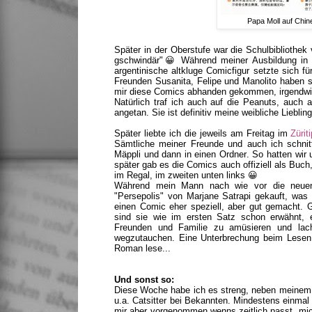
Papa Moll auf Chi
Später in der Oberstufe war die Schulbibliothek v
gschwindär"
😀 Während meiner Ausbildung in 
argentinische altkluge Comicfigur setzte sich 
Freunden Susanita, Felipe und Manolito haben s
mir diese Comics abhanden gekommen, irgendwie
Natürlich traf ich auch auf die Peanuts, auch
angetan. Sie ist definitiv meine weibliche Liebli
Später liebte ich die jeweils am Freitag im
Zürit
Sämtliche meiner Freunde und auch ich schnitt
Mäppli und dann in einen Ordner. So hatten wir
später gab es die Comics auch offiziell als Buch
im Regal, im zweiten unten links 😀
Während mein Mann nach wie vor die neuen 
"Persepolis" von Marjane Satrapi gekauft, was a
einen Comic eher speziell, aber gut gemacht. G
sind sie wie im ersten Satz schon erwähnt, ei
Freunden und Familie zu amüsieren und lach
wegzutauchen. Eine Unterbrechung beim Lesen 
Roman lese...
Und sonst so:
Diese Woche habe ich es streng, neben meinem ü
u.a. Catsitter bei Bekannten. Mindestens einma
mir aber vorgenommen wenns zeitlich passt, mic