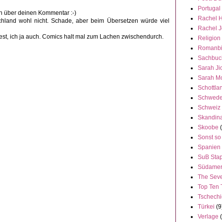
Portugal
ch über deinen Kommentar :-)
Rachel 
chland wohl nicht. Schade, aber beim Übersetzen würde viel
Rachel 
iest, ich ja auch. Comics halt mal zum Lachen zwischendurch.
Religion
Romanbi
Sachbuc
Sarah Ji
Sarah M
Schottla
Schwed
Schweiz
Skandin
Skoobe
Sonst so
Spanien
SuB Stap
Südamer
The Seve
Top Ten 
Tschech
Türkei
(9
Verlage