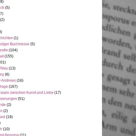
(8)
uch
(5)
7)
(2)
0)
hichten
(1)
pziger Buchmesse
(5)
rafie
(104)
at
(155)
101)
Riley
(13)
rg
(6)
y Andrews
(16)
frage
(167)
rauen zwischen Kunst und Liebe
(17)
heinungen
(51)
ande
(2)
en
(2)
sed
(19)
)
ch
(10)
rst-Benning
(11)