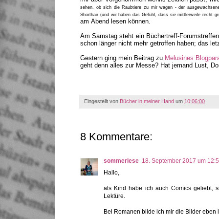
sehen, ob sich die Raubtiere zu mir wagen - der ausgewachsene 
Shorthair (und wir haben das Gefühl, dass sie mittlerweile recht g
am Abend lesen können.
Am Samstag steht ein Büchertreff-Forumstreffen
schon länger nicht mehr getroffen haben; das le
Gestern ging mein Beitrag zu
Melusines Blogpar
geht denn alles zur Messe? Hat jemand Lust, D
Eingestellt von
Bücher in meiner Hand
um
10:06:00
8 Kommentare:
sommerlese
18. September 2017 um 12:
Hallo,
als Kind habe ich auch Comics geliebt, s
Lektüre.
Bei Romanen bilde ich mir die Bilder eben i