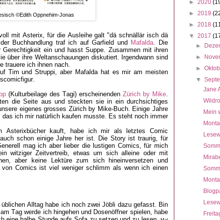
►
2020
(1
►
2019
(2
nesisch ©Edith Oppnehim-Jonas
►
2018
(1
oll mit Asterix, für die Ausleihe galt "dä schnällär isch dä
▼
2017
(1
der Buchhandlung traf ich auf Garfield und
Mafalda
. Die
►
Deze
für Gerechtigkeit ein und hasst Suppe. Zusammen mit ihren
ie über ihre Weltanschauungen diskutiert. Irgendwann sind
►
Nove
 trauere ich ihnen nach.
►
Okto
 auf Tim und Struppi, aber Mafalda hat es mir am meisten
ngscomicfigur.
▼
Sept
Jane 
ipp
(Kulturbeilage des Tagi) erscheinenden
Zürich by Mike
.
Wildr
en die Seite aus und steckten sie in ein durchsichtiges
 unsere eigenes grosses Zürich by Mike-Buch. Einige Jahre
Mein 
, das ich mir natürlich kaufen musste. Es steht noch immer
Monta
Asterixbücher kauft, habe ich mir als letztes Comic
Lesew
uch schon einige Jahre her ist. Die Story ist traurig, für
enerell mag ich aber lieber die lustigen Comics, für mich
Somme
n witziger Zeitvertreib, etwas um sich alleine oder mit
Mirabe
en, aber keine Lektüre zum sich hineinversetzen und
von Comics ist viel weniger schlimm als wenn ich einen
Somme
Monta
Blogp
Lesew
blichen Alltag habe ich noch zwei Jöbli dazu gefasst. Bin
l am Tag werde ich hingehen und Dosenöffner spielen, habe
Freita
h eine halbe Stunde aufs Sofa zu setzen und zu lesen.
Mal