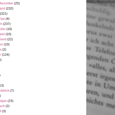
Macomber
(25)
land
(232)
(321)
Tipp
(4)
ch
(237)
üller
(16)
piel
(10)
nland
(22)
en
(10)
ts
(2)
h
(124)
3)
)
13)
ckblick
(7)
)
olgan
(15)
uch
(2)
ll
(3)