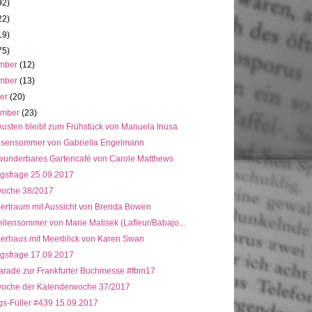
92)
22)
19)
75)
mber
(12)
mber
(13)
ber
(20)
ember
(23)
Austen bleibt zum Frühstück von Manuela Inusa
osensommer von Gabriella Engelmann
wunderbares Gartencafé von Carole Matthews
gsfrage 25.09.2017
oche 38/2017
rtraum mit Aussicht von Brenda Bowen
llensommer von Marie Matisek (Lafleur/Babajo...
rhaus mit Meerblick von Karen Swan
gsfrage 17.09.2017
arade zur Frankfurter Buchmesse #fbm17
oche der Kalenderwoche 37/2017
gs-Füller #439 15.09.2017