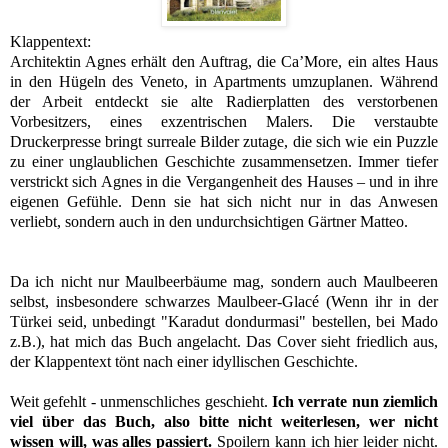
Klappentext:
Architektin Agnes erhält den Auftrag, die Ca’More, ein altes Haus
in den Hügeln des Veneto, in Apartments umzuplanen. Während
der Arbeit entdeckt sie alte Radierplatten des verstorbenen
Vorbesitzers, eines exzentrischen Malers. Die verstaubte
Druckerpresse bringt surreale Bilder zutage, die sich wie ein Puzzle
zu einer unglaublichen Geschichte zusammensetzen. Immer tiefer
verstrickt sich Agnes in die Vergangenheit des Hauses – und in ihre
eigenen Gefühle. Denn sie hat sich nicht nur in das Anwesen
verliebt, sondern auch in den undurchsichtigen Gärtner Matteo.
Da ich nicht nur Maulbeerbäume mag, sondern auch Maulbeeren
selbst, insbesondere schwarzes Maulbeer-Glacé
(Wenn ihr in der
Türkei seid, unbedingt "Karadut dondurmasi" bestellen, bei Mado
z.B.)
, hat mich das Buch angelacht. Das Cover sieht friedlich aus,
der Klappentext tönt nach einer idyllischen Geschichte.
Weit gefehlt - unmenschliches geschieht.
Ich verrate nun ziemlich
viel über das Buch, also bitte nicht weiterlesen, wer nicht
wissen will, was alles passiert.
Spoilern kann ich hier leider nicht.