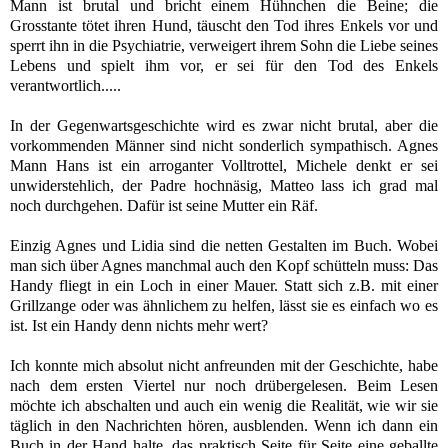
Mann ist brutal und bricht einem Hühnchen die Beine; die
Grosstante tötet ihren Hund, täuscht den Tod ihres Enkels vor und
sperrt ihn in die Psychiatrie, verweigert ihrem Sohn die Liebe seines
Lebens und spielt ihm vor, er sei für den Tod des Enkels
verantwortlich.....
In der Gegenwartsgeschichte wird es zwar nicht brutal, aber die
vorkommenden Männer sind nicht sonderlich sympathisch. Agnes
Mann Hans ist ein arroganter Volltrottel, Michele denkt er sei
unwiderstehlich, der Padre hochnäsig, Matteo lass ich grad mal
noch durchgehen. Dafür ist seine Mutter ein Räf.
Einzig Agnes und Lidia sind die netten Gestalten im Buch. Wobei
man sich über Agnes manchmal auch den Kopf schütteln muss: Das
Handy fliegt in ein Loch in einer Mauer. Statt sich z.B. mit einer
Grillzange oder was ähnlichem zu helfen, lässt sie es einfach wo es
ist. Ist ein Handy denn nichts mehr wert?
Ich konnte mich absolut nicht anfreunden mit der Geschichte, habe
nach dem ersten Viertel nur noch drübergelesen. Beim Lesen
möchte ich abschalten und auch ein wenig die Realität, wie wir sie
täglich in den Nachrichten hören, ausblenden. Wenn ich dann ein
Buch in der Hand halte, das praktisch Seite für Seite eine geballte