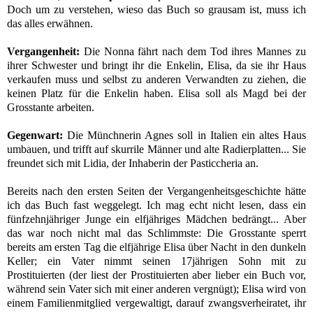
Doch um zu verstehen, wieso das Buch so grausam ist, muss ich
das alles
erwähnen.
Vergangenheit:
Die Nonna fährt nach dem Tod ihres Mannes zu
ihrer Schwester und bringt ihr die Enkelin, Elisa, da sie ihr Haus
verkaufen muss und selbst zu anderen Verwandten zu ziehen, die
keinen Platz für die Enkelin haben. Elisa soll als Magd bei der
Grosstante arbeiten.
Gegenwart:
Die Münchnerin Agnes soll in Italien ein altes Haus
umbauen, und trifft auf skurrile Männer und alte Radierplatten... Sie
freundet sich mit Lidia, der Inhaberin der Pasticcheria an.
Bereits nach den ersten Seiten der Vergangenheitsgeschichte hätte
ich das Buch fast weggelegt. Ich mag echt nicht lesen, dass ein
fünfzehnjähriger Junge ein elfjähriges Mädchen bedrängt... Aber
das war noch nicht mal das Schlimmste: Die Grosstante sperrt
bereits am ersten Tag die elfjährige Elisa über Nacht in den dunkeln
Keller; ein Vater nimmt seinen 17jährigen Sohn mit zu
Prostituierten (
der liest der Prostituierten aber lieber ein Buch vor,
während sein Vater sich mit einer anderen vergnügt
); Elisa wird
von
einem Familienmitglied vergewaltigt, darauf
zwangsverheiratet, ihr