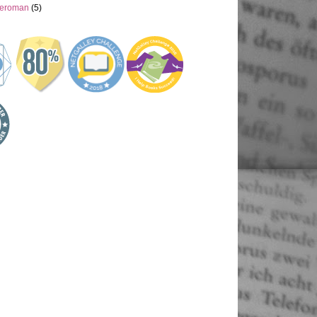
neroman
(5)