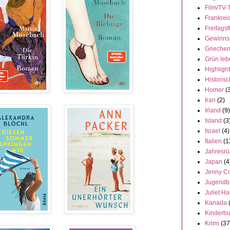
Film/TV-
Frankrei
Freitagsf
Gewinns
Grieche
Grün leb
Highligh
Historisc
Homer
(
Iran
(2)
Irland
(9)
Island
(3
Israel
(4)
Italien
(1
Jahresrü
Japan
(4
Jenny C
Jugendb
Juliet Ha
Kanada
Kinderb
Krimi
(37