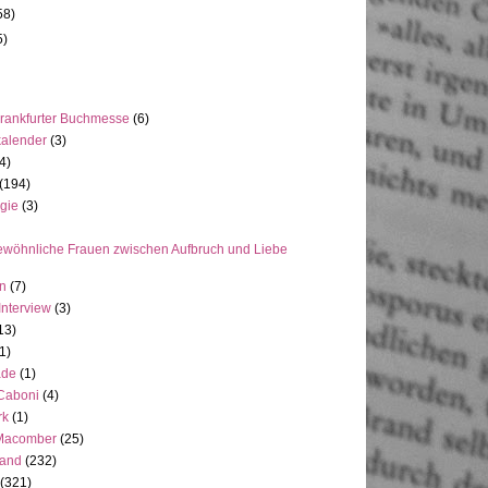
58)
5)
rankfurter Buchmesse
(6)
kalender
(3)
4)
(194)
gie
(3)
wöhnliche Frauen zwischen Aufbruch und Liebe
en
(7)
Interview
(3)
13)
1)
ade
(1)
 Caboni
(4)
rk
(1)
Macomber
(25)
land
(232)
(321)