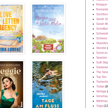
Religion
Romanbi
Sachbuc
Sarah Ji
Sarah M
Schottla
Schwed
Schweiz
Skandin
Skoobe
Sonst so
Spanien
SuB Stap
Südamer
The Seve
Top Ten 
Tschech
Türkei
(9
Verlage
Vorscha
Weihnac
Yoga
(12