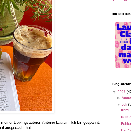
Ich lese ger
Blog-Archiv
▼
2026
(4
►
Augu
▼
Juli
(
Krimi:
Kein 
meiner Lieblingsautoren Antoine Laurain. Ich bin gespannt,
Fehle
mal ausgedacht hat.
Der G