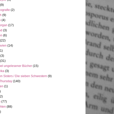
(9)
ografie
(2)
h
(9)
o
(4)
organ
(17)
nd
(3)
en
(6)
(22)
avien
(14)
(1)
(3)
(31)
el ungelesener Bücher
(15)
ika
(3)
n Sisters / Die sieben Schwestern
(9)
Thursday
(140)
ien
(1)
)
(2)
u
(77)
hten
(88)
)