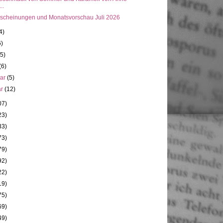
..
scheinungen und Monatsvorschau Juli 2026
4)
6)
(5)
(6)
uar
(5)
ar
(12)
07)
23)
33)
73)
79)
92)
22)
19)
75)
69)
49)