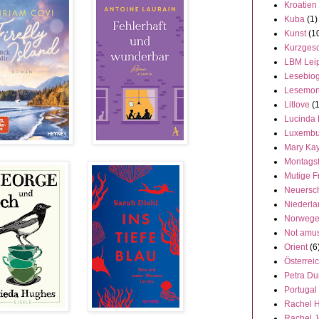
Kroatien
Kuba
(1)
Kunst
(1
Kurzgesc
LBM Lei
Lesebiog
Lesemon
Litlove
(
Lucinda 
Luxembu
Mary Ka
Montags
Mutige F
Neuersc
Niederl
Norweg
Not amu
Orient
(6
Österrei
Petra Du
Portugal
Rachel 
Rachel 