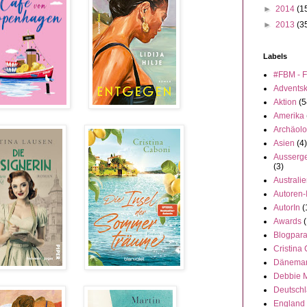
►
2014
(1
►
2013
(3
Labels
#FBM - F
Advents
Aktion
(5
Amerika
Archäolo
Asien
(4)
Ausserge
(3)
Australi
Autoren-
AutorIn
(
Awards
(
Blogpar
Cristina
Dänema
Debbie 
Deutsch
England