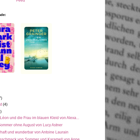
ade:
7)
st
(4)
5)
 Léon und die Frau im blauen Kleid von Alexa...
Sommer ohne August von Lucy Astner
rhaft und wunderbar von Antoine Laurain
eschmack von Sommer und Karamell von Anne