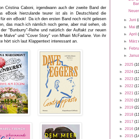
Bar.
n Cristina Caboni, irgendwann auch der zweite Band der
Neuer
as eBook hierzulande teurer ist als in Deutschland die
ht für ein eBook! Da ich den ersten Band noch nicht gelesen
►
Juni
(
esen, das mach ich nämlich noch gerne, aber mal sehen, ob
►
Mai
(
der "Bunburry"-Reihe und natürlich der Auftakt zur neuen
►
April
lde Malve" und "Cover Story" von Mhairi McFarlane. Von ihr
e hört sich laut Klappentext interessant an.
►
März
►
Febr
►
Janu
►
2025
(1
►
2024
(1
►
2023
(1
►
2022
(1
►
2021
(1
►
2020
(1
►
2019
(2
►
2018
(1
►
2017
(1
►
2016
(1
►
2015
(1