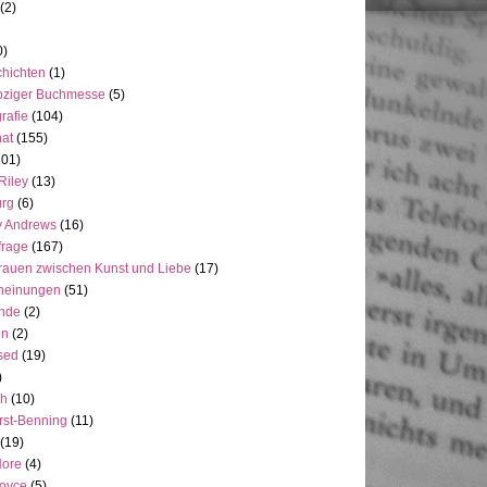
(2)
0)
hichten
(1)
pziger Buchmesse
(5)
rafie
(104)
at
(155)
101)
Riley
(13)
rg
(6)
y Andrews
(16)
frage
(167)
rauen zwischen Kunst und Liebe
(17)
heinungen
(51)
ande
(2)
en
(2)
sed
(19)
)
ch
(10)
rst-Benning
(11)
(19)
Hore
(4)
Joyce
(5)