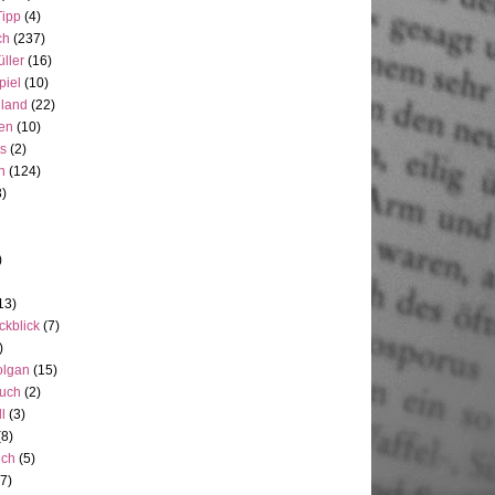
Tipp
(4)
ch
(237)
üller
(16)
piel
(10)
nland
(22)
en
(10)
ts
(2)
h
(124)
3)
)
13)
ckblick
(7)
)
olgan
(15)
uch
(2)
ll
(3)
(8)
uch
(5)
7)