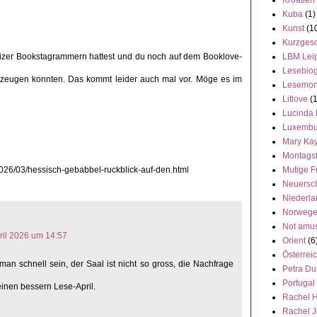
Kroatien
Kuba
(1)
Kunst
(1
Kurzgesc
LBM Lei
eizer Bookstagrammern hattest und du noch auf dem Booklove-
Lesebiog
rzeugen konnten. Das kommt leider auch mal vor. Möge es im
Lesemon
Litlove
(
Lucinda 
Luxembu
Mary Ka
Montags
Mutige F
2026/03/hessisch-gebabbel-ruckblick-auf-den.html
Neuersc
Niederl
Norweg
Not amu
pril 2026 um 14:57
Orient
(6
Österrei
an schnell sein, der Saal ist nicht so gross, die Nachfrage
Petra Du
Portugal
 einen bessern Lese-April.
Rachel 
Rachel 