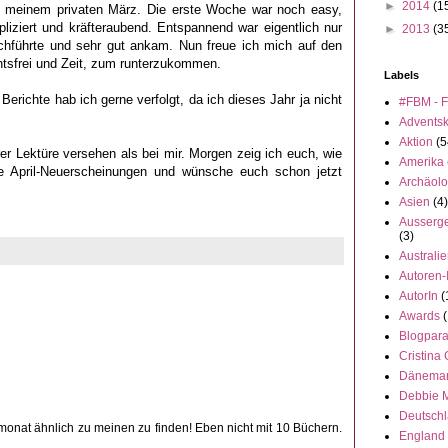
►
2014
(1
u meinem privaten März. Die erste Woche war noch easy,
liziert und kräfteraubend. Entspannend war eigentlich nur
►
2013
(3
rchführte und sehr gut ankam. Nun freue ich mich auf den
htsfrei und Zeit, zum runterzukommen.
Labels
Berichte hab ich gerne verfolgt, da ich dieses Jahr ja nicht
#FBM - F
Advents
Aktion
(5
er Lektüre versehen als bei mir. Morgen zeig ich euch, wie
Amerika
 April-Neuerscheinungen und wünsche euch schon jetzt
Archäolo
Asien
(4)
Ausserge
(3)
Australi
Autoren-
AutorIn
(
Awards
(
Blogpar
Cristina
Dänema
Debbie 
Deutsch
monat ähnlich zu meinen zu finden! Eben nicht mit 10 Büchern.
England