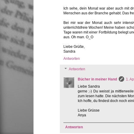
Ich sehe, dein Monat war aber auch mit dre
Menschen aus der Branche gehabt. Das freu
Bei mir war der Monat auch sehr intensiv
unterrichtsfreie Wochen! Meine haben schon
Tage waren mit einer Fortbildung belegt un
aus. Oh man. O_O
Liebe Grüße,
Sandra
Antworten
Antworten
Bücher in meiner Hand
1. A
Liebe Sandra
gerne ;-) Du weisst ja mittlerwei
zum lesen hatte. Die nächsten Mon
Ich hoffe, du findest doch noch ein
Liebe Grüsse
Anya
Antworten