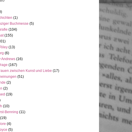
(2)
0)
hichten
(1)
pziger Buchmesse
(5)
rafie
(104)
at
(155)
101)
Riley
(13)
rg
(6)
y Andrews
(16)
frage
(167)
rauen zwischen Kunst und Liebe
(17)
heinungen
(51)
ande
(2)
en
(2)
sed
(19)
)
ch
(10)
rst-Benning
(11)
(19)
Hore
(4)
Joyce
(5)