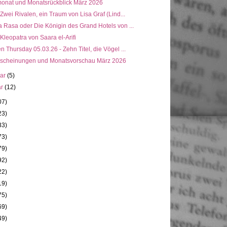
onat und Monatsrückblick März 2026
 Zwei Rivalen, ein Traum von Lisa Graf (Lind...
 Rasa oder Die Königin des Grand Hotels von ...
 Kleopatra von Saara el-Arifi
n Thursday 05.03.26 - Zehn Titel, die Vögel ...
scheinungen und Monatsvorschau März 2026
uar
(5)
ar
(12)
07)
23)
33)
73)
79)
92)
22)
19)
75)
69)
49)