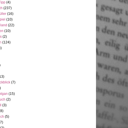
Tipp
(4)
ch
(237)
üller
(16)
piel
(10)
nland
(22)
en
(10)
ts
(2)
h
(124)
3)
)
13)
ckblick
(7)
)
olgan
(15)
uch
(2)
ll
(3)
(8)
uch
(5)
7)