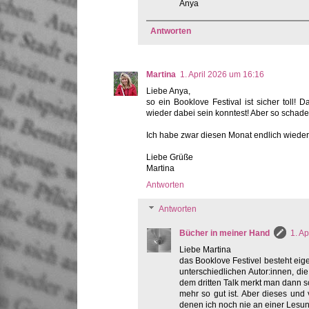
Anya
Antworten
Martina
1. April 2026 um 16:16
Liebe Anya,
so ein Booklove Festival ist sicher toll!
wieder dabei sein konntest! Aber so schade,
Ich habe zwar diesen Monat endlich wieder 
Liebe Grüße
Martina
Antworten
Antworten
Bücher in meiner Hand
1. A
Liebe Martina
das Booklove Festivel besteht eige
unterschiedlichen Autor:innen, die
dem dritten Talk merkt man dann sc
mehr so gut ist. Aber dieses und 
denen ich noch nie an einer Lesun