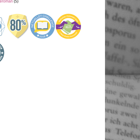
neroman
(5)