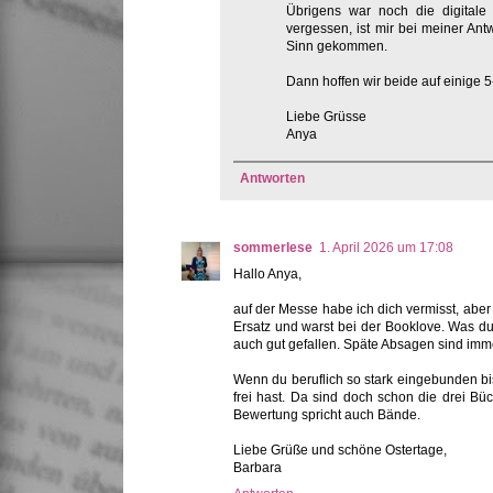
Übrigens war noch die digitale
vergessen, ist mir bei meiner A
Sinn gekommen.
Dann hoffen wir beide auf einige 5-S
Liebe Grüsse
Anya
Antworten
sommerlese
1. April 2026 um 17:08
Hallo Anya,
auf der Messe habe ich dich vermisst, aber
Ersatz und warst bei der Booklove. Was du d
auch gut gefallen. Späte Absagen sind imme
Wenn du beruflich so stark eingebunden bis
frei hast. Da sind doch schon die drei Büc
Bewertung spricht auch Bände.
Liebe Grüße und schöne Ostertage,
Barbara