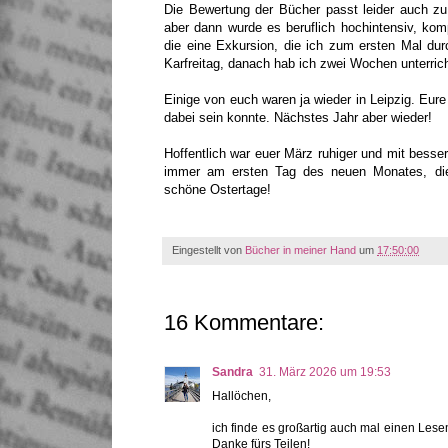
Die Bewertung der Bücher passt leider auch z
aber dann wurde es beruflich hochintensiv, komp
die eine Exkursion, die ich zum ersten Mal du
Karfreitag, danach hab ich zwei Wochen unterric
Einige von euch waren ja wieder in Leipzig. Eure 
dabei sein konnte. Nächstes Jahr aber wieder!
Hoffentlich war euer März ruhiger und mit besser
immer am ersten Tag des neuen Monates, die
schöne Ostertage!
Eingestellt von
Bücher in meiner Hand
um
17:50:00
16 Kommentare:
Sandra
31. März 2026 um 19:53
Hallöchen,
ich finde es großartig auch mal einen Lese
Danke fürs Teilen!