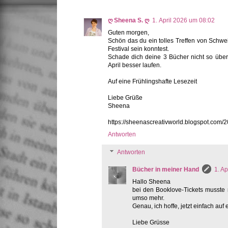
ღ Sheena S. ღ
1. April 2026 um 08:02
Guten morgen,
Schön das du ein tolles Treffen von Schw
Festival sein konntest.
Schade dich deine 3 Bücher nicht so übe
April besser laufen.
Auf eine Frühlingshafte Lesezeit
Liebe Grüße
Sheena
https://sheenascreativworld.blogspot.com/
Antworten
Antworten
Bücher in meiner Hand
1. A
Hallo Sheena
bei den Booklove-Tickets musste m
umso mehr.
Genau, ich hoffe, jetzt einfach auf
Liebe Grüsse