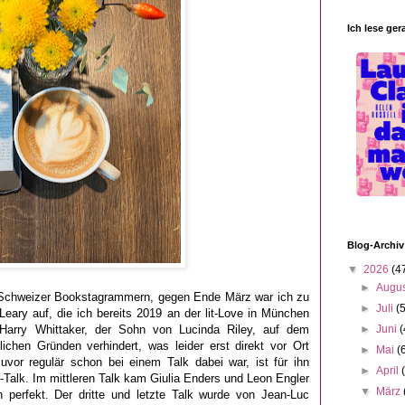
Ich lese ger
Blog-Archiv
▼
2026
(4
►
Augu
n Schweizer Bookstagrammern, gegen Ende März war ich zu
►
Juli
(
eary auf, die ich bereits 2019 an der lit-Love in München
Harry Whittaker, der Sohn von Lucinda Riley, auf dem
►
Juni
(
chen Gründen verhindert, was leider erst direkt vor Ort
►
Mai
(
vor regulär schon bei einem Talk dabei war, ist für ihn
►
April
-Talk. Im mittleren Talk kam Giulia Enders und Leon Engler
▼
März
 perfekt. Der dritte und letzte Talk wurde von Jean-Luc