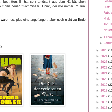
Lesem
st, bestritten. Er hat sehr amüsant aus dem Nähkästchen
auf den neuen "Kommissar Dupin", der wie immer im Juni
Histo:
Fabula
Histo:
waren es, plus eins angefangen, aber noch nicht zu Ende
Top Te
Neuer
►
Febr
►
Janu
oth
►
2025
(1
►
2024
(1
►
2023
(1
►
2022
(1
►
2021
(1
►
2020
(1
►
2019
(2
►
2018
(1
►
2017
(1
►
2016
(1
►
2015
(1