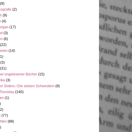
(9)
ografie
(2)
h
(9)
o
(4)
organ
(17)
nd
(3)
en
(6)
(22)
avien
(14)
(1)
(3)
(31)
el ungelesener Bücher
(15)
ika
(3)
n Sisters / Die sieben Schwestern
(9)
Thursday
(140)
ien
(1)
)
(2)
u
(77)
hten
(88)
)