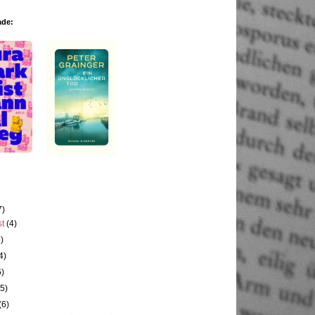
ade:
7)
st
(4)
5)
4)
6)
(5)
(6)