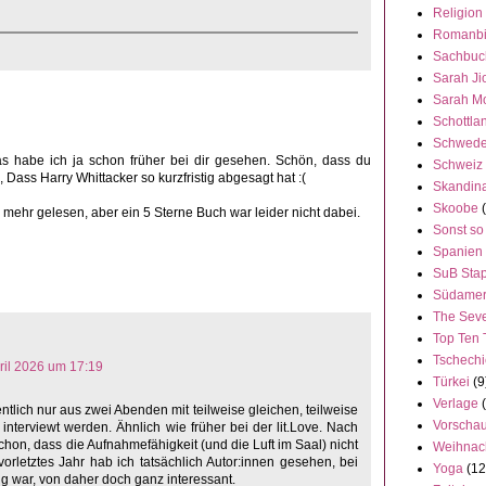
Religion
Romanbi
Sachbuc
Sarah Ji
Sarah M
Schottla
Schwed
 Das habe ich ja schon früher bei dir gesehen. Schön, dass du
Schweiz
 Dass Harry Whittacker so kurzfristig abgesagt hat :(
Skandin
Skoobe
mehr gelesen, aber ein 5 Sterne Buch war leider nicht dabei.
Sonst so
Spanien
SuB Stap
Südamer
The Seve
Top Ten 
Tschech
pril 2026 um 17:19
Türkei
(9
Verlage
ntlich nur aus zwei Abenden mit teilweise gleichen, teilweise
Vorscha
 interviewt werden. Ähnlich wie früher bei der lit.Love. Nach
hon, dass die Aufnahmefähigkeit (und die Luft im Saal) nicht
Weihnac
vorletztes Jahr hab ich tatsächlich Autor:innen gesehen, bei
Yoga
(12
g war, von daher doch ganz interessant.