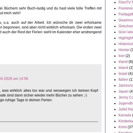
Film/TV-
i Büchern sehr Buch-lastig und du hast viele tolle Treffen mit
Frankrei
t mich sehr!
Freitagsf
Gewinns
, u.a. auch auf der Arbeit. Ich wünsche dir zwei erholsame
Grieche
 begonnen, sind aber nicht wirklich erholsam. Die ersten zwei
d auch der Rest der Ferien sieht im Kalender eher anstrengend
Grün leb
Highligh
Historisc
Homer
(
Iran
(2)
Irland
(9)
Island
(3
Israel
(4)
pril 2026 um 14:56
Italien
(1
Jahresrü
le, was wirklich alles los war und weswegen ich keinen Kopf
Japan
(4
ate sind dann sicher wieder mehr Bücher zu sehen ;-)
Jenny C
ige ruhige Tage in deinen Ferien.
Jugendb
Juliet Ha
Kanada
Kinderb
Krimi
(37