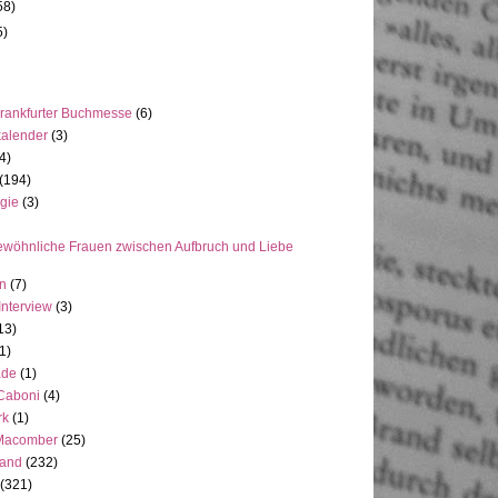
58)
5)
rankfurter Buchmesse
(6)
kalender
(3)
4)
(194)
gie
(3)
wöhnliche Frauen zwischen Aufbruch und Liebe
en
(7)
Interview
(3)
13)
1)
ade
(1)
 Caboni
(4)
rk
(1)
Macomber
(25)
land
(232)
(321)