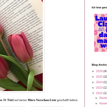
Ich lese ger
Blog-Archiv
►
2026
(4
►
2025
(1
►
2024
(1
►
2023
(1
▼
2022
(1
►
Deze
e 31 Titel
auf meine
März-Vorschau-Liste
geschafft haben:
►
Nove