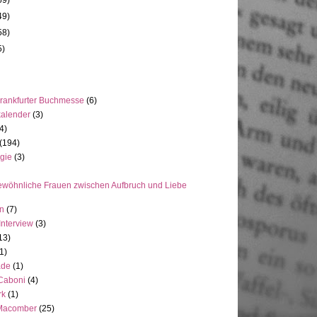
69)
49)
58)
5)
rankfurter Buchmesse
(6)
kalender
(3)
4)
(194)
gie
(3)
wöhnliche Frauen zwischen Aufbruch und Liebe
en
(7)
Interview
(3)
13)
1)
ade
(1)
 Caboni
(4)
rk
(1)
Macomber
(25)