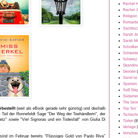
Rachel 
Rachel 
Religion
Romanbi
Sachbuc
Sarah Ji
Sarah M
Schottla
Schwed
Schweiz
Skandin
Skoobe
Sonst so
Spanien
SuB Stap
Südamer
The Seve
rbestellt
(weil als eBook gerade sehr günstig) und deshalb
Top Ten 
 Teil der Ronnefeldt Sage "Der Weg der Teehändlerin", der
Tschech
z" sowie "Vier Signoras und ein Todesfall" von Giulia Di
Türkei
(9
Verlage
Vorscha
sind im Februar bereits "Flüssiges Gold von Paolo Riva"