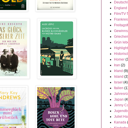
Deutsch
England
Film/TV-
Frankrei
Freitagsf
Gewinns
Grieche
Grün leb
Highligh
Historisc
Homer
(
Iran
(2)
Irland
(9)
Island
(3
Israel
(4)
Italien
(1
Jahresrü
Japan
(4
Jenny C
Jugendb
Juliet Ha
Kanada