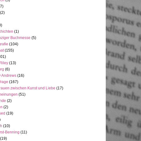
uch
(5)
7)
(2)
0)
hichten
(1)
pziger Buchmesse
(5)
rafie
(104)
at
(155)
101)
Riley
(13)
rg
(6)
y Andrews
(16)
frage
(167)
rauen zwischen Kunst und Liebe
(17)
heinungen
(51)
ande
(2)
en
(2)
sed
(19)
)
ch
(10)
rst-Benning
(11)
(19)