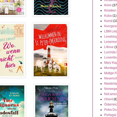
Kinderb
Krimi
(37
Kroatien
Kuba
(1)
Kunst
(1
Kurzgesc
LBM Lei
Lesebiog
Lesemon
Litlove
(
Lucinda 
Luxembu
Mary Ka
Montags
Mutige F
Neuersc
Niederl
Norweg
Not amu
Orient
(6
Österrei
Petra Du
Portugal