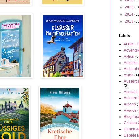
►
2016
(1
►
2015
(1
►
2014
(1
►
2013
(3
Labels
#FBM - F
Advents
Aktion
(5
Amerika
Archäolo
Asien
(4)
Ausserge
(3)
Australi
Autoren-
AutorIn
(
Awards
(
Blogpar
Cristina
Dänema
Debbie 