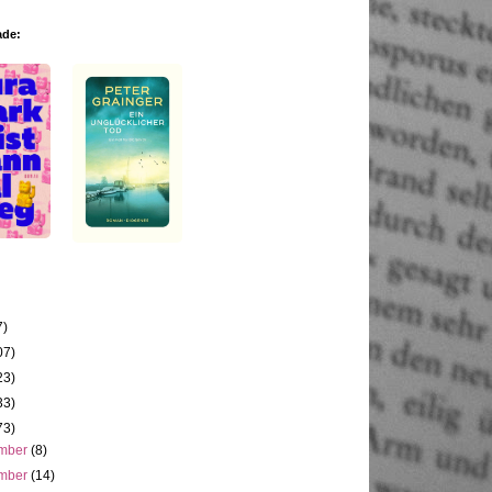
ade:
7)
07)
23)
33)
73)
mber
(8)
mber
(14)