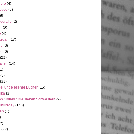
Hore
(4)
Joyce
(5)
(9)
ografie
(2)
h
(9)
o
(4)
organ
(17)
nd
(3)
en
(6)
(22)
avien
(14)
(1)
(3)
(31)
el ungelesener Bücher
(15)
ika
(3)
n Sisters / Die sieben Schwestern
(9)
Thursday
(140)
ien
(1)
)
(2)
u
(77)