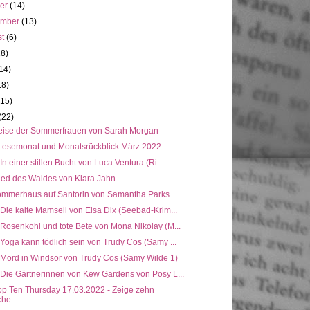
ber
(14)
ember
(13)
st
(6)
18)
14)
18)
(15)
(22)
eise der Sommerfrauen von Sarah Morgan
Lesemonat und Monatsrückblick März 2022
 In einer stillen Bucht von Luca Ventura (Ri...
ied des Waldes von Klara Jahn
ommerhaus auf Santorin von Samantha Parks
 Die kalte Mamsell von Elsa Dix (Seebad-Krim...
 Rosenkohl und tote Bete von Mona Nikolay (M...
 Yoga kann tödlich sein von Trudy Cos (Samy ...
: Mord in Windsor von Trudy Cos (Samy Wilde 1)
 Die Gärtnerinnen von Kew Gardens von Posy L...
op Ten Thursday 17.03.2022 - Zeige zehn
he...