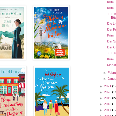
Krimi:
Krimi:
TTT T
Büc
Die Li
Der Pr
Krimi:
Der Sa
Der C
TTT T
Krimi:
Monat
►
Febr
►
Janu
►
2021
(1
►
2020
(1
►
2019
(2
►
2018
(1
►
2017
(1