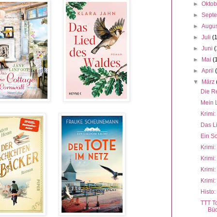
►
Okto
►
Sept
►
Augu
►
Juli
(
►
Juni
(
►
Mai
(
►
April
▼
März
Die R
Mein 
Krimi:
Das L
Ein S
Krimi:
Krimi:
Krimi:
Krimi
Histo:
TTT T
Büc