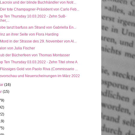
 Lacroix und der blinde Buchhändler von Notr...
 Der tote Champagner-Präsident von Carlo Feb...
op Ten Thursday 10.03.2022 - Zehn SuB-
her,...
ebe tanzt barfuss am Strand von Gabriella En...
inz an ihrer Seite von Flora Harding
 Mord in der Strasse des 29. November von Al...
lon von Julia Fischer
lub der Bücherfeen von Thomas Montasser
op Ten Thursday 03.03.2022 - Zehn Titel ohne A
 Flüssiges Gold von Paolo Riva (Commissario ...
svorschau und Neuerscheinungen im März 2022
uar
(16)
ar
(15)
79)
92)
22)
19)
75)