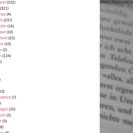
land
(232)
(321)
Tipp
(4)
ch
(237)
üller
(16)
piel
(10)
nland
(22)
en
(10)
ts
(2)
h
(124)
3)
)
13)
ckblick
(7)
)
olgan
(15)
uch
(2)
ll
(3)
(8)