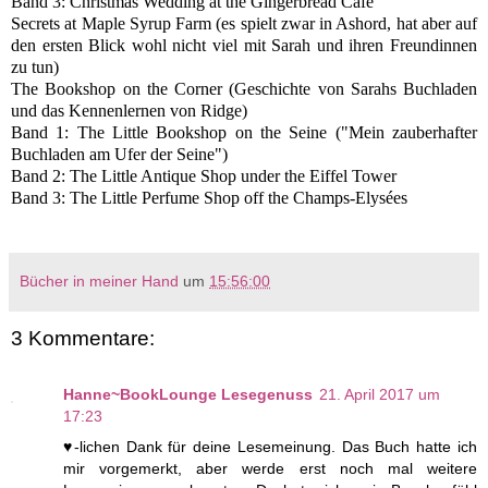
Band 3: Christmas Wedding at the Gingerbread Cafe
Secrets at Maple Syrup Farm
(es spielt zwar in Ashord, hat aber auf
den ersten Blick wohl nicht viel mit Sarah und ihren Freundinnen
zu tun)
The Bookshop on the Corner
(Geschichte von Sarahs Buchladen
und das Kennenlernen von Ridge)
Band 1: The Little Bookshop on the Seine
("Mein zauberhafter
Buchladen am Ufer der Seine")
Band 2: The Little Antique Shop under the Eiffel Tower
Band 3: The Little Perfume Shop off the Champs-Elysées
Bücher in meiner Hand
um
15:56:00
3 Kommentare:
Hanne~BookLounge Lesegenuss
21. April 2017 um
17:23
♥-lichen Dank für deine Lesemeinung. Das Buch hatte ich
mir vorgemerkt, aber werde erst noch mal weitere