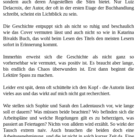
sondern auch deren Angestellten die Stirn bietet.
Nur Luiz
Delacroix, der Autor, der oft in der ersten Etage der Buchhandlung
schreibt, scheint ein Lichtblick zu sein.
Die Geschichte entpuppt sich als nicht so ruhig und beschaulich
wie das Cover vermuten lässt und auch nicht so wie in Katarina
Bivalds Buch, das wohl beim Lesen des Titels den meisten Lesern
sofort in Erinnerung kommt.
Immerhin erweist sich die Geschichte als nicht ganz so
vorhersehbar wie vermutet, was positiv ist. Es braucht aber lange,
bis endlich das Chaos überwunden ist. Erst dann beginnt die
Lektüre Spass zu machen.
Leider erst spät, denn oft schüttelte ich den Kopf - die Autorin lässt
vieles aus und das wirkt auf mich nicht gut recherchiert.
Wie stellen sich Sophie und Sarah den Ladentausch vor, wie lange
soll er dauern? Was müssen beide beachten? Wo befinden sich die
Arbeitspläne und welche Regelungen gilt es zu beherzigen, was
passiert an Feiertagen?
Nichts von alldem wird erzählt. So wirkt der
Tausch extrem naiv. Auch brauchen die beiden doch eine
Arbeitsgenehmigung, und die ist nicht in solch kurzer Zeit da.
Eine