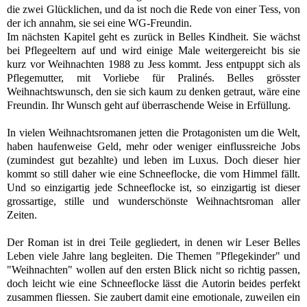
die zwei Glücklichen, und da ist noch die Rede von einer Tess, von
der ich annahm, sie sei eine WG-Freundin.
Im nächsten Kapitel geht es zurück in Belles Kindheit.
Sie wächst
bei Pflegeeltern auf und wird einige Male weitergereicht bis sie
kurz vor Weihnachten 1988 zu Jess kommt. Jess entpuppt sich als
Pflegemutter, mit Vorliebe für Pralinés. Belles grösster
Weihnachtswunsch, den sie sich kaum zu denken getraut, wäre eine
Freundin. Ihr
Wunsch geht auf überraschende Weise in Erfüllung.
In vielen Weihnachtsromanen jetten die Protagonisten um die Welt,
haben haufenweise Geld, mehr oder weniger einflussreiche Jobs
(zumindest gut bezahlte) und leben im Luxus. Doch dieser hier
kommt so still daher wie eine Schneeflocke, die vom Himmel fällt.
Und so einzigartig jede Schneeflocke ist, so einzigartig ist dieser
grossartige, stille und wunderschönste Weihnachtsroman aller
Zeiten.
Der Roman ist in drei Teile gegliedert, in denen wir Leser Belles
Leben viele Jahre lang begleiten.
Die Themen "Pflegekinder" und
"Weihnachten" wollen auf den ersten Blick nicht so richtig passen,
doch leicht wie eine Schneeflocke lässt die Autorin beides perfekt
zusammen fliessen.
Sie zaubert damit eine emotionale, zuweilen ein