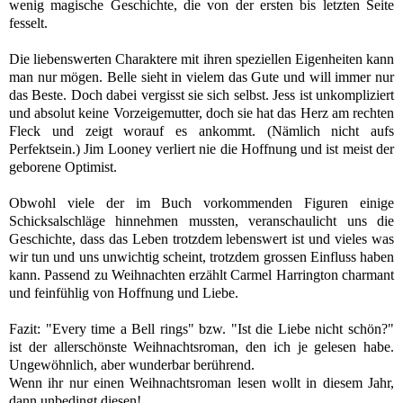
wenig magische Geschichte, die von der ersten bis letzten Seite
fesselt.
Die liebenswerten Charaktere mit ihren speziellen Eigenheiten kann
man nur mögen.
Belle sieht in vielem das Gute und will immer nur
das Beste. Doch dabei vergisst sie sich selbst. Jess ist unkompliziert
und absolut keine Vorzeigemutter, doch sie hat das Herz am rechten
Fleck und zeigt worauf es ankommt.
(Nämlich nicht aufs
Perfektsein.)
Jim Looney verliert nie die Hoffnung und ist meist der
geborene Optimist.
Obwohl viele der im Buch vorkommenden Figuren einige
Schicksalschläge hinnehmen mussten, veranschaulicht uns die
Geschichte, dass das Leben trotzdem lebenswert ist und vieles was
wir tun und uns unwichtig scheint, trotzdem grossen Einfluss haben
kann.
Passend zu Weihnachten erzählt Carmel Harrington charmant
und feinfühlig von Hoffnung und Liebe.
Fazit: "Every time a Bell rings" bzw. "Ist die Liebe nicht schön?"
ist der allerschönste Weihnachtsroman, den ich je gelesen habe.
Ungewöhnlich, aber wunderbar berührend.
Wenn ihr nur einen Weihnachtsroman lesen wollt in diesem Jahr,
dann unbedingt diesen!