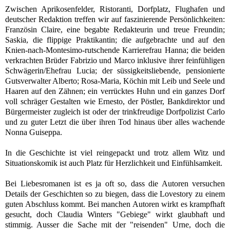
Zwischen Aprikosenfelder, Ristoranti, Dorfplatz, Flughafen und
deutscher Redaktion treffen wir auf faszinierende Persönlichkeiten:
Französin
Claire, eine begabte Redakteurin und treue Freundin;
Saskia, die flippige Praktikantin; die aufgebrachte und auf den
Knien-nach-Montesimo-rutschende Karrierefrau Hanna; die beiden
verkrachten Brüder Fabrizio und Marco inklusive ihrer feinfühligen
Schwägerin/Ehefrau Lucia; der süssigkeitsliebende, pensionierte
Gutsverwalter Alberto; Rosa-Maria, Köchin mit Leib und Seele und
Haaren auf den Zähnen; ein verrücktes Huhn und ein ganzes Dorf
voll schräger Gestalten wie
Ernesto, der Pöstler, Bankdirektor und
Bürgermeister zugleich ist oder der trinkfreudige Dorfpolizist Carlo
und zu guter Letzt die über ihren Tod hinaus über alles wachende
Nonna Guiseppa.
In die Geschichte ist viel reingepackt und trotz
allem Witz und
Situationskomik ist auch Platz für Herzlichkeit und Einfühlsamkeit.
Bei Liebesromanen ist es ja oft so, dass die Autoren versuchen
Details der Geschichten so zu biegen, dass die Lovestory zu einem
guten Abschluss kommt. Bei manchen Autoren wirkt es krampfhaft
gesucht, doch Claudia Winters "Gebiege" wirkt glaubhaft und
stimmig. Ausser die Sache mit der "reisenden" Urne, doch die