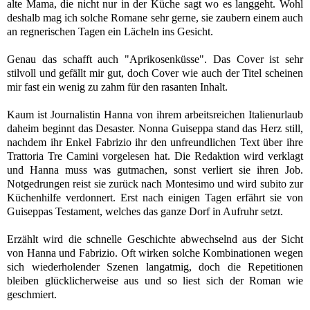
alte Mama, die nicht nur in der Küche sagt wo es langgeht.
Wohl
deshalb mag ich solche Romane sehr gerne, sie zaubern einem auch
an regnerischen Tagen ein Lächeln ins Gesicht.
Genau das schafft auch "Aprikosenküsse". Das Cover ist sehr
stilvoll und gefällt mir gut, doch Cover wie auch der Titel scheinen
mir fast ein wenig zu zahm für den rasanten Inhalt.
Kaum ist Journalistin Hanna von ihrem arbeitsreichen Italienurlaub
daheim beginnt das Desaster. Nonna Guiseppa stand das Herz still,
nachdem ihr Enkel Fabrizio ihr den unfreundlichen Text über ihre
Trattoria Tre Camini vorgelesen hat. Die Redaktion wird verklagt
und Hanna muss was gutmachen, sonst verliert sie ihren Job.
Notgedrungen reist sie zurück nach Montesimo und wird subito zur
Küchenhilfe verdonnert. Erst nach einigen Tagen erfährt sie von
Guiseppas Testament, welches das ganze Dorf in Aufruhr setzt.
Erzählt wird die schnelle Geschichte abwechselnd aus der Sicht
von Hanna und Fabrizio. Oft wirken solche Kombinationen wegen
sich wiederholender Szenen langatmig, doch die Repetitionen
bleiben glücklicherweise aus und so liest sich der Roman wie
geschmiert.