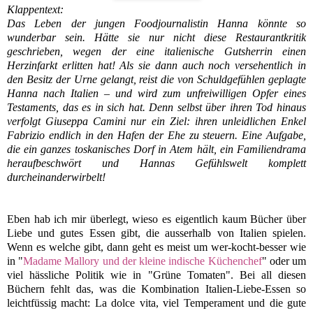
Klappentext:
Das Leben der jungen Foodjournalistin Hanna könnte so
wunderbar sein. Hätte sie nur nicht diese Restaurantkritik
geschrieben, wegen der eine italienische Gutsherrin einen
Herzinfarkt erlitten hat! Als sie dann auch noch versehentlich in
den Besitz der Urne gelangt, reist die von Schuldgefühlen geplagte
Hanna nach Italien – und wird zum unfreiwilligen Opfer eines
Testaments, das es in sich hat. Denn selbst über ihren Tod hinaus
verfolgt Giuseppa Camini nur ein Ziel: ihren unleidlichen Enkel
Fabrizio endlich in den Hafen der Ehe zu steuern. Eine Aufgabe,
die ein ganzes toskanisches Dorf in Atem hält, ein Familiendrama
heraufbeschwört und Hannas Gefühlswelt komplett
durcheinanderwirbelt!
Eben hab ich mir überlegt, wieso es eigentlich kaum Bücher über
Liebe und gutes Essen gibt, die ausserhalb von Italien spielen.
Wenn es welche gibt, dann geht es meist um wer-kocht-besser wie
in "
Madame Mallory und der kleine indische Küchenchef
" oder um
viel hässliche Politik wie in "Grüne Tomaten". Bei all diesen
Büchern fehlt das, was die Kombination Italien-Liebe-Essen so
leichtfüssig macht: La dolce vita, viel Temperament und die gute