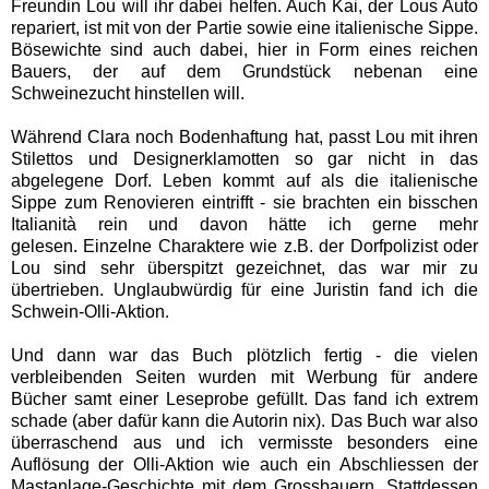
Freundin Lou will ihr dabei helfen. Auch Kai, der Lous Auto
repariert, ist mit von der Partie sowie eine italienische Sippe.
Bösewichte sind auch dabei, hier in Form eines reichen
Bauers, der auf dem Grundstück nebenan eine
Schweinezucht hinstellen will.
Während Clara noch Bodenhaftung hat, passt Lou mit ihren
Stilettos und Designerklamotten so gar nicht in das
abgelegene Dorf. Leben kommt auf als die italienische
Sippe zum Renovieren eintrifft - sie brachten ein bisschen
Italianità rein und davon hätte ich gerne mehr
gelesen.
Einzelne Charaktere wie z.B. der Dorfpolizist oder
Lou sind sehr überspitzt gezeichnet, das war mir zu
übertrieben. Unglaubwürdig für eine Juristin fand ich die
Schwein-Olli-Aktion.
Und dann war das Buch plötzlich fertig - die vielen
verbleibenden Seiten wurden mit Werbung für andere
Bücher samt einer Leseprobe gefüllt. Das fand ich extrem
schade (aber dafür kann die Autorin nix).
Das Buch war also
überraschend aus und ich vermisste besonders eine
Auflösung der Olli-Aktion wie auch ein Abschliessen der
Mastanlage-Geschichte mit dem Grossbauern.
Stattdessen