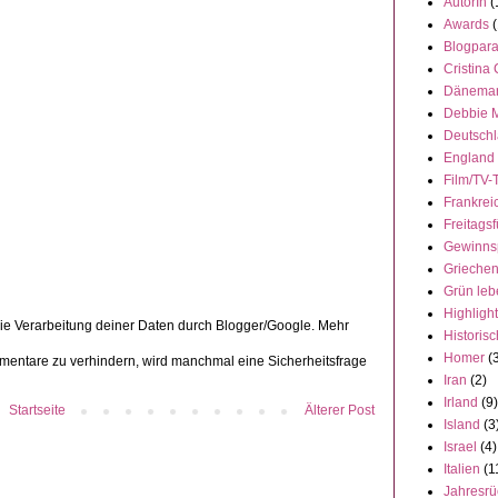
AutorIn
(
Awards
(
Blogpar
Cristina
Dänema
Debbie 
Deutsch
England
Film/TV-
Frankrei
Freitagsf
Gewinns
Grieche
Grün leb
Highligh
die Verarbeitung deiner Daten durch Blogger/Google. Mehr
Historisc
Homer
(
ntare zu verhindern, wird manchmal eine Sicherheitsfrage
Iran
(2)
Irland
(9)
Startseite
Älterer Post
Island
(3
Israel
(4)
Italien
(1
Jahresrü