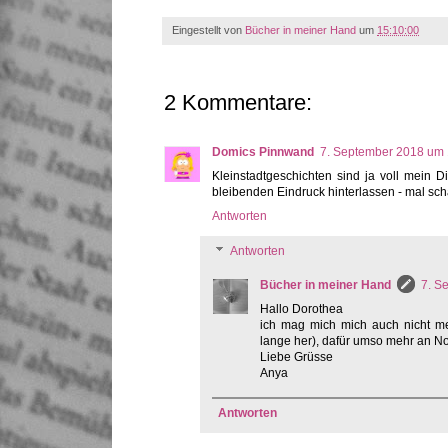
Eingestellt von
Bücher in meiner Hand
um
15:10:00
2 Kommentare:
Domics Pinnwand
7. September 2018 um 
Kleinstadtgeschichten sind ja voll mein 
bleibenden Eindruck hinterlassen - mal scha
Antworten
Antworten
Bücher in meiner Hand
7. S
Hallo Dorothea
ich mag mich mich auch nicht me
lange her), dafür umso mehr an Not
Liebe Grüsse
Anya
Antworten