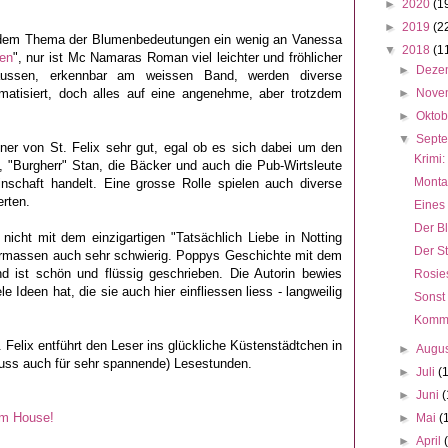
►
2020
(1
►
2019
(2
t dem Thema der Blumenbedeutungen ein wenig an Vanessa
▼
2018
(1
men
", nur ist Mc Namaras Roman viel leichter und fröhlicher
►
Deze
äussen, erkennbar am weissen Band, werden diverse
tisiert, doch alles auf eine angenehme, aber trotzdem
►
Nove
►
Okto
▼
Sept
hner von St. Felix sehr gut, egal ob es sich dabei um den
Krimi:
, "Burgherr" Stan, die Bäcker und auch die Pub-Wirtsleute
Monta
nschaft handelt. Eine grosse Rolle spielen auch diverse
erten.
Eines
Der B
icht mit dem einzigartigen "Tatsächlich Liebe in Notting
Der St
nermassen auch sehr schwierig. Poppys Geschichte mit dem
und
ist schön und flüssig geschrieben. Die Autorin bewies
Rosie
 Ideen hat, die sie auch hier einfliessen liess - langweilig
Sonst
Kommt 
 Felix entführt den Leser ins glückliche Küstenstädtchen in
►
Augu
luss auch für sehr spannende) Lesestunden.
►
Juli
(
►
Juni
(
om House!
►
Mai
(
►
April