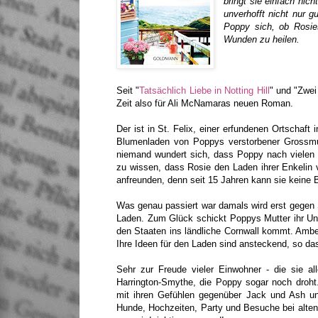
bringt sie einfach nic
unverhofft nicht nur g
Poppy sich, ob Rosies
Wunden zu heilen.
Seit "
Tatsächlich Liebe in Notting Hill
" und "Zwei
Zeit also für Ali McNamaras neuen Roman.
Der ist in St. Felix, einer erfundenen Ortschaft 
Blumenladen von Poppys verstorbener Grossmut
niemand wundert sich, dass Poppy nach vielen 
zu wissen, dass Rosie den Laden ihrer Enkelin 
anfreunden, denn seit 15 Jahren kann sie keine 
Was genau passiert war damals wird erst gegen 
Laden. Zum Glück schickt Poppys Mutter ihr Unte
den Staaten ins ländliche Cornwall kommt. Amber 
Ihre Ideen für den Laden sind ansteckend, so da
Sehr zur Freude vieler Einwohner - die sie all
Harrington-Smythe, die Poppy sogar noch droht.
mit ihren Gefühlen gegenüber Jack und Ash und
Hunde, Hochzeiten, Party und Besuche bei alten