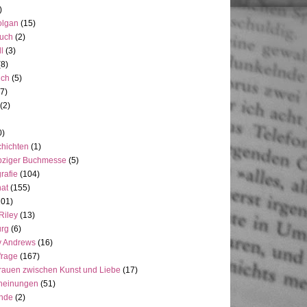
)
olgan
(15)
uch
(2)
ll
(3)
(8)
uch
(5)
7)
(2)
0)
hichten
(1)
pziger Buchmesse
(5)
rafie
(104)
at
(155)
101)
Riley
(13)
rg
(6)
y Andrews
(16)
frage
(167)
rauen zwischen Kunst und Liebe
(17)
heinungen
(51)
ande
(2)