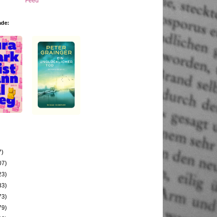
ade:
7)
07)
23)
33)
73)
79)