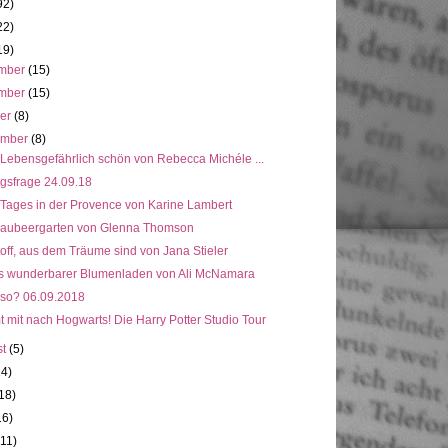
92)
22)
19)
mber
(15)
mber
(15)
ber
(8)
ember
(8)
 Lebensgefährlich schön von Rebecca Michéle ...
gsfrage 24.09.18
 Tages in der Provence von Karine Lambert
laubeergarten von Glenna Thomson
off, aus dem Träume sind von Jana Stieler
s wunderbarer Blumenladen von Ali McNamara
 so? 06.09.2018
mit nach Hogwarts! Die Harry Potter Studio Tour
st
(5)
14)
18)
16)
(11)