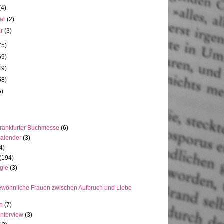
(4)
uar
(2)
ar
(3)
75)
69)
49)
58)
5)
rankfurter Buchmesse
(6)
kalender
(3)
4)
(194)
gie
(3)
wöhnliche Frauen zwischen Aufbruch und Liebe
en
(7)
Interview
(3)