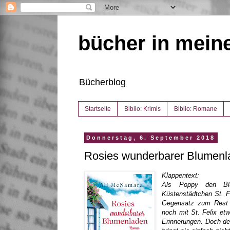
bücher in mein
Bücherblog
Startseite
Biblio: Krimis
Biblio: Romane
Donnerstag, 6. September 2018
Rosies wunderbarer Blumenl
Klappentext:
Als Poppy den Blu
Küstenstädtchen St. Fel
Gegensatz zum Rest i
noch mit St. Felix et
Erinnerungen. Doch den