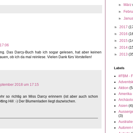
►
März
►
Febr
►
Janu
►
2017
(1
►
2016
(1
►
2015
(1
17:06
►
2014
(1
Ding. Das Darcy-Buch hab ich sogar gelesen, hat aber keinen
►
2013
(3
uen, ob ich da mal reinlese. Vielen Dank fürs Vorstellen!
Labels
#FBM - F
Advents
eptember 2018 um 17:15
Aktion
(5
Amerika
hr so richtig an Miss Darcy erinnern (ist aber auch schon
Archäolo
ting Hill :-) Der Blumenladen liegt dazwischen.
Asien
(4)
Ausserge
(3)
Australi
Autoren-