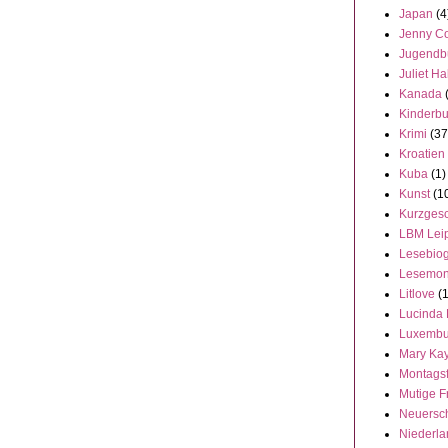
Japan
(4
Jenny C
Jugendb
Juliet Ha
Kanada
Kinderb
Krimi
(37
Kroatien
Kuba
(1)
Kunst
(1
Kurzgesc
LBM Lei
Lesebiog
Lesemon
Litlove
(
Lucinda 
Luxembu
Mary Ka
Montags
Mutige F
Neuersc
Niederl