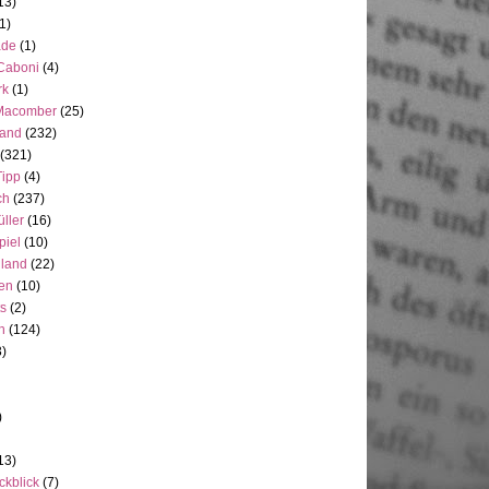
13)
1)
ade
(1)
 Caboni
(4)
rk
(1)
Macomber
(25)
land
(232)
(321)
Tipp
(4)
ch
(237)
üller
(16)
piel
(10)
nland
(22)
en
(10)
ts
(2)
h
(124)
3)
)
13)
ckblick
(7)