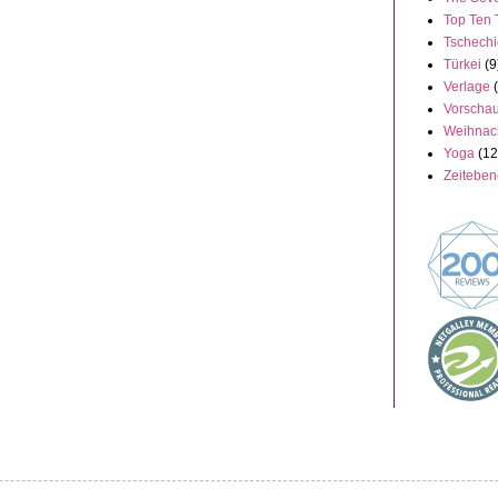
Top Ten 
Tschech
Türkei
(9
Verlage
Vorscha
Weihnac
Yoga
(12
Zeitebe