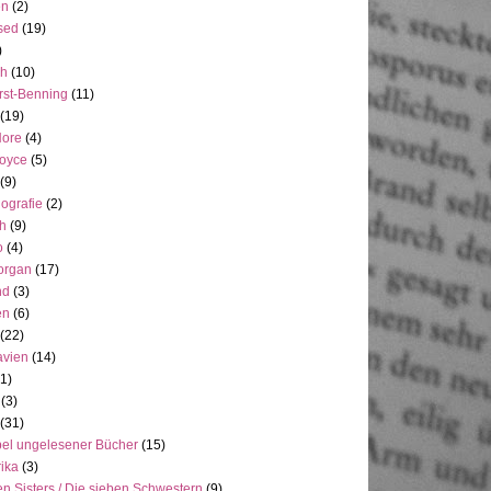
en
(2)
sed
(19)
)
ch
(10)
rst-Benning
(11)
(19)
Hore
(4)
Joyce
(5)
(9)
ografie
(2)
h
(9)
o
(4)
organ
(17)
nd
(3)
en
(6)
(22)
avien
(14)
(1)
(3)
(31)
el ungelesener Bücher
(15)
ika
(3)
n Sisters / Die sieben Schwestern
(9)