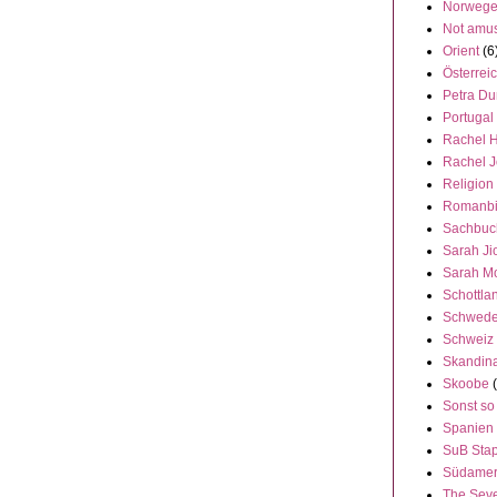
Norweg
Not amu
Orient
(6
Österrei
Petra Du
Portugal
Rachel 
Rachel 
Religion
Romanbi
Sachbuc
Sarah Ji
Sarah M
Schottla
Schwed
Schweiz
Skandin
Skoobe
Sonst so
Spanien
SuB Stap
Südamer
The Seve