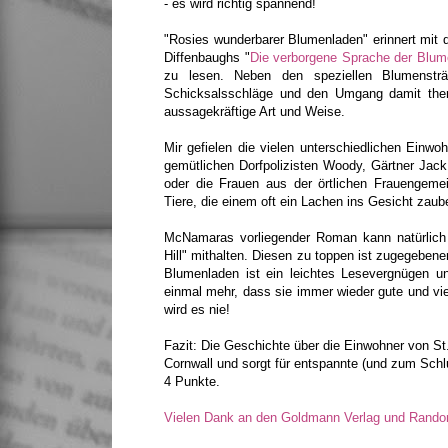
- es wird richtig spannend!
"Rosies wunderbarer Blumenladen" erinnert mi
Diffenbaughs "
Die verborgene Sprache der Blu
zu lesen. Neben den speziellen Blumenstr
Schicksalsschläge und den Umgang damit thema
aussagekräftige Art und Weise.
Mir gefielen die vielen unterschiedlichen Einwo
gemütlichen Dorfpolizisten Woody, Gärtner Jack
oder die Frauen aus der örtlichen Frauengemei
Tiere, die einem oft ein Lachen ins Gesicht zaub
McNamaras vorliegender Roman kann natürlich n
Hill" mithalten. Diesen zu toppen ist zugegebe
Blumenladen
ist ein leichtes Lesevergnügen 
einmal mehr, dass sie immer wieder gute und viele
wird es nie!
Fazit: Die Geschichte über die Einwohner von St.
Cornwall und sorgt für entspannte (und zum Sch
4 Punkte.
Vielen Dank an den Goldmann Verlag und Rand