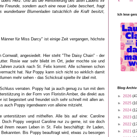
ht übers Herz. Und als die Renovierung des alten Ladens ihr
ute Freunde, sondern auch eine neue Liebe beschert, fragt
 wunderbarer Blumenladen tatsächlich die Kraft besitzt,
Ich lese ger
 Männer für Miss Darcy" ist einige Zeit vergangen, höchste
in Cornwall, angesiedelt. Hier steht "The Daisy Chain" - der
ter. Rosie war sehr bliebt im Ort, jeder mochte sie und
Jahren zurück nach St. Felix kommt. Alle schienen schon
vermacht hat. Nur Poppy kann sich nicht so wirklich damit
Blumen mehr sehen - das Schicksal spielte ihr übel mit.
Blog-Archiv
Schluss verraten. Poppy hat ja auch genug zu tun mit dem
rstützung in der Form von Floristin Amber, die direkt aus
►
2026
(4
ist begeistert und freundet sich sehr schnell mit allen an.
►
2025
(1
ss auch Poppy irgendwann von alleine mitzieht.
►
2024
(1
e unterstützen und mithelfen. Alle bis auf eine: Caroline
►
2023
(1
 Doch Poppy vergisst Caroline nur zu gerne, ist sie doch
►
2022
(1
 ihrem neuen Leben in St. Felix beschäftigt: ihr Laden,
►
2021
(1
 Bekannten. Bis Poppy beauftragt wird, etwas zu besorgen