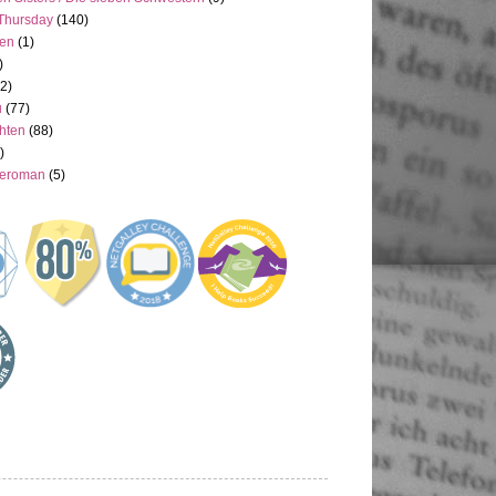
Thursday
(140)
ien
(1)
)
(2)
u
(77)
hten
(88)
)
neroman
(5)