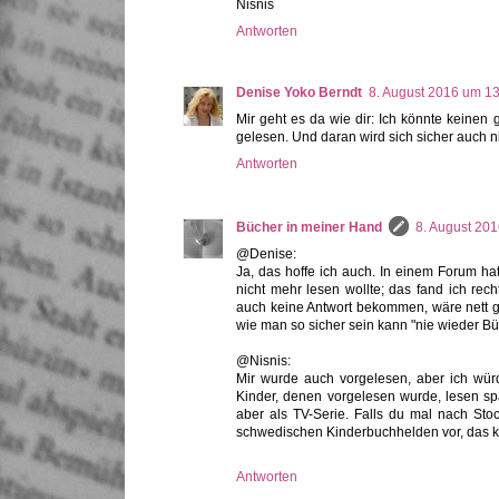
Nisnis
Antworten
Denise Yoko Berndt
8. August 2016 um 1
Mir geht es da wie dir: Ich könnte keinen
gelesen. Und daran wird sich sicher auch n
Antworten
Bücher in meiner Hand
8. August 20
@Denise:
Ja, das hoffe ich auch. In einem Forum ha
nicht mehr lesen wollte; das fand ich rech
auch keine Antwort bekommen, wäre nett g
wie man so sicher sein kann "nie wieder Bü
@Nisnis:
Mir wurde auch vorgelesen, aber ich wür
Kinder, denen vorgelesen wurde, lesen sp
aber als TV-Serie. Falls du mal nach Sto
schwedischen Kinderbuchhelden vor, das kön
Antworten