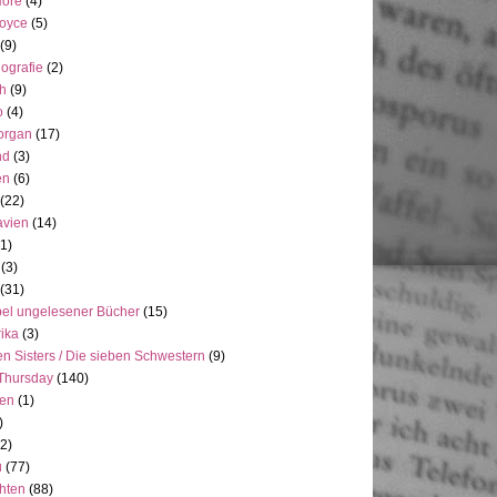
Hore
(4)
Joyce
(5)
(9)
ografie
(2)
h
(9)
o
(4)
organ
(17)
nd
(3)
en
(6)
(22)
avien
(14)
(1)
(3)
(31)
el ungelesener Bücher
(15)
ika
(3)
n Sisters / Die sieben Schwestern
(9)
Thursday
(140)
ien
(1)
)
(2)
u
(77)
hten
(88)