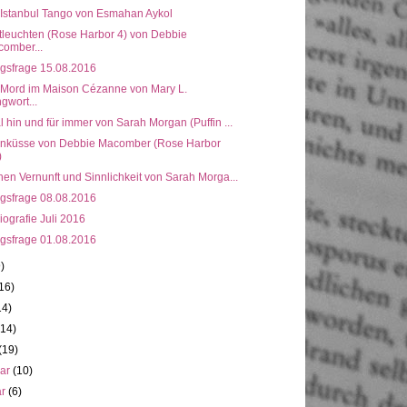
: Istanbul Tango von Esmahan Aykol
tleuchten (Rose Harbor 4) von Debbie
omber...
gsfrage 15.08.2016
: Mord im Maison Cézanne von Mary L.
gwort...
 hin und für immer von Sarah Morgan (Puffin ...
nküsse von Debbie Macomber (Rose Harbor
)
en Vernunft und Sinnlichkeit von Sarah Morga...
gsfrage 08.08.2016
ografie Juli 2016
gsfrage 01.08.2016
9)
16)
14)
(14)
(19)
uar
(10)
ar
(6)