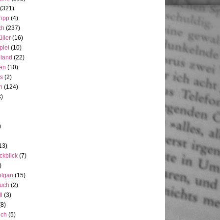
(321)
Tipp
(4)
ch
(237)
üller
(16)
piel
(10)
nland
(22)
en
(10)
ts
(2)
h
(124)
3)
)
13)
ckblick
(7)
)
olgan
(15)
uch
(2)
ll
(3)
(8)
uch
(5)