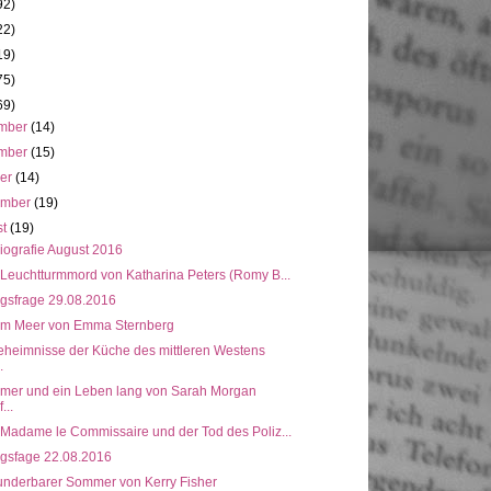
92)
22)
19)
75)
69)
mber
(14)
mber
(15)
ber
(14)
ember
(19)
st
(19)
iografie August 2016
 Leuchtturmmord von Katharina Peters (Romy B...
gsfrage 29.08.2016
am Meer von Emma Sternberg
eheimnisse der Küche des mittleren Westens
.
mmer und ein Leben lang von Sarah Morgan
...
 Madame le Commissaire und der Tod des Poliz...
gsfage 22.08.2016
underbarer Sommer von Kerry Fisher