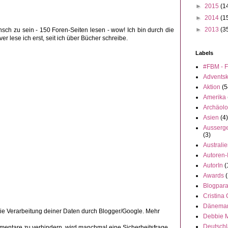
►
2015
(1
►
2014
(1
►
2013
(3
nsch zu sein - 150 Foren-Seiten lesen - wow! Ich bin durch die
 lese ich erst, seit ich über Bücher schreibe.
Labels
#FBM - F
Advents
Aktion
(5
Amerika
Archäolo
Asien
(4)
Ausserge
(3)
Australi
Autoren-
AutorIn
(
Awards
(
Blogpar
Cristina
Dänema
die Verarbeitung deiner Daten durch Blogger/Google. Mehr
Debbie 
Deutsch
ntare zu verhindern, wird manchmal eine Sicherheitsfrage