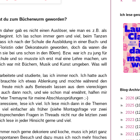
Ich lese ger
bist du zum Bücherwurm geworden?
n daher gab es nicht einen Auslöser, wie man es z.B. als
ginnt. Ich las schon immer gern und viel, beim Tanzen
ss ich nach der Schule die Ausbildung in einer Buch- und
loristin oder Dekorateurin geworden, doch da waren die
en sie bei uns schon in den 80ern). Bzw. war ich zu jung für
chule und so musste ich erst mal eine Lehre machen, um
l, ich war mit Büchern, Musik und Kunst umgeben. Was will
rbeitete und studierte, las ich immer noch. Ich hatte auch
 brauchte ich etwas Ablenkung und mochte während den
freute mich aufs Berieseln lassen aus dem viereckigen
Blog-Archiv
h auch dann noch, und wie schon mal erwähnt, halfen mir
Peter Tremayne für meine Abschlussprüfungen ;-)
►
2026
(4
eressiere, lese ich viel. Ich lese mich dann in die Themen
►
2025
(1
n viel einfacher als früher (siehe Montagsfrage vor zwei
►
2024
(1
tsprechenden Fragen in Threads nicht nur die letzten zwei
►
2023
(1
ich lese in jeder Hinsicht gerne und viel.
►
2022
(1
 immer noch gerne dekoriere und koche, muss ich jetzt ganz
►
2021
(1
h spontanen Besuch und dazu muss ich noch mehr frisches