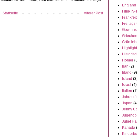
England
Film/TV-
Startseite
Älterer Post
Frankrei
Freitagsf
Gewinns
Grieche
Grün leb
Highligh
Historisc
Homer
(
Iran
(2)
Irland
(9)
Island
(3
Israel
(4)
Italien
(1
Jahresrü
Japan
(4
Jenny C
Jugendb
Juliet Ha
Kanada
Kinderb