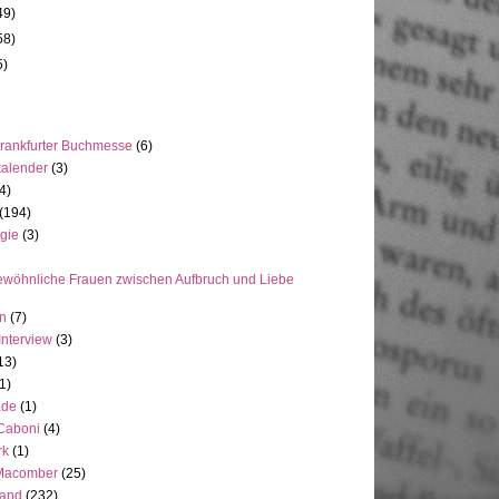
49)
58)
5)
rankfurter Buchmesse
(6)
kalender
(3)
4)
(194)
gie
(3)
wöhnliche Frauen zwischen Aufbruch und Liebe
en
(7)
Interview
(3)
13)
1)
ade
(1)
 Caboni
(4)
rk
(1)
Macomber
(25)
land
(232)