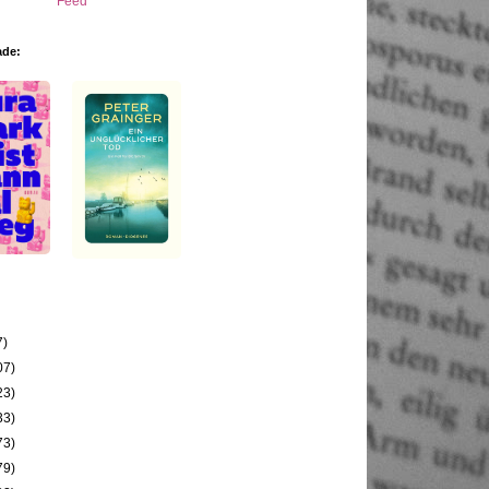
ade:
7)
07)
23)
33)
73)
79)