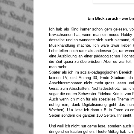
Ein Blick zurück - wie 
Ich hab als Kind immer schon gern gelesen, vo
Erwachsenen hat, wenn man ein neues Hobby be
dasselbe und so wunderte sich auch niemand, da
Musikhandlung machte. Ich wäre zwar lieber F
Lehrstellen noch rarer als anderswo (ja, rar war
eine Ausbildung an einer pädagogischen Hochs
die Zeit quasi zu überbrücken. Aber es war tol
man mehr!
Später als ich im sozial-pädagogischen Bereich a
keinen TV, erst Anfang 30, Ende Studium, da
Abschlussmonaten nicht mehr gross lesen und 
Gerät zum Abschalten. Nichtsdestotrotz las ic
sogar die ersten Schwester Fidelma-Krimis von 
Auch wenn ich mich für ein spezielles Thema int
richtig rein, dank Digitalisierung geht das nu
Wochen). U.a. lese ich dann z.B. in Foren zu en
Seiten sondern die ganzen 150 Seiten. Ihr sieht, 
Und weil ich nicht nur gerne lese, sondern auch
dringend einkaufen gehen. Heute Mittag hab ic