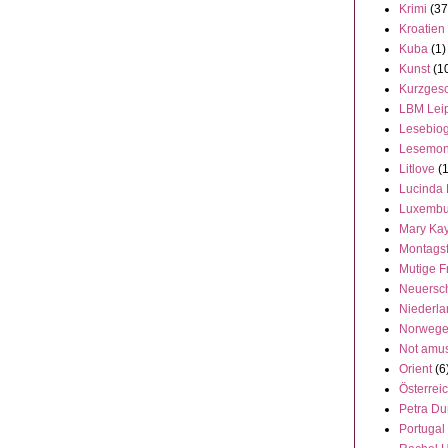
Krimi
(37
Kroatien
Kuba
(1)
Kunst
(1
Kurzgesc
LBM Lei
Lesebiog
Lesemon
Litlove
(
Lucinda 
Luxembu
Mary Ka
Montags
Mutige F
Neuersc
Niederl
Norweg
Not amu
Orient
(6
Österrei
Petra Du
Portugal