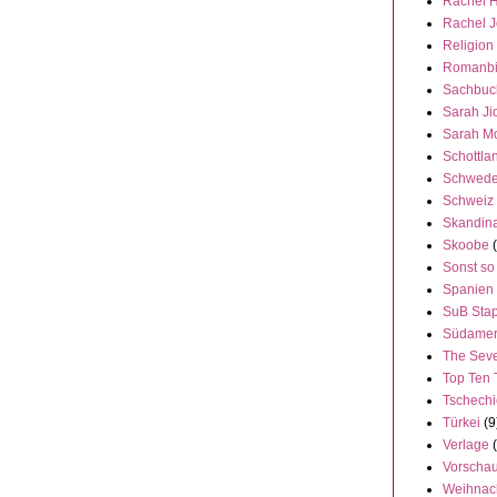
Rachel 
Rachel 
Religion
Romanbi
Sachbuc
Sarah Ji
Sarah M
Schottla
Schwed
Schweiz
Skandin
Skoobe
Sonst so
Spanien
SuB Stap
Südamer
The Seve
Top Ten 
Tschech
Türkei
(9
Verlage
Vorscha
Weihnac