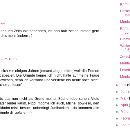
Krimi
Herbs
Mac
Monta
3:55
Krimi
 genauen Zeitpunkt benennen, ich hab halt "schon immer" gern
Lon
ichts mehr ändern ;-)
Einmal
Wolke
3.5
Zwisch
16 um 18:52
Monta
Lesebi
t sich vor einigen Jahren jemand abgemeldet, weil die Person
t speziell. Die Gründe kenne ich nicht, hatte auf meine Frage
Monta
ewesen, denn ich verstand und verstehe bis heute noch nicht,
cher zu lesen".
►
Juli
(
►
Juni
(
►
Mai
(
de das nun nicht als Grund meiner Bücherliebe sehen. Viele
äter leider kaum. Pippi mochte ich auch, Michel sowieso, den
►
April
ckholm reist, besuch unbedingt Junibacken - da kommen alle
►
März
nte dir gefallen :-)
►
Febr
►
Janu