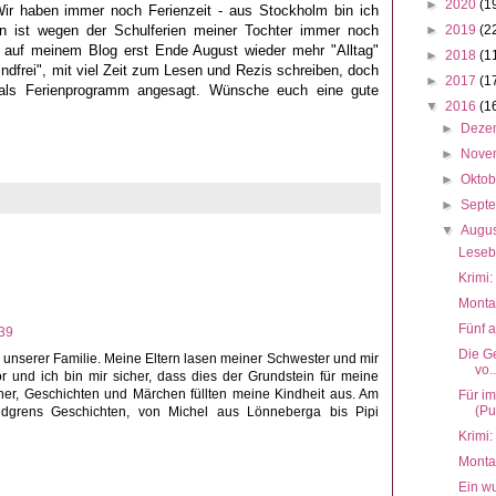
►
2020
(1
r haben immer noch Ferienzeit - aus Stockholm bin ich
n ist wegen der Schulferien meiner Tochter immer noch
►
2019
(2
ss auf meinem Blog erst Ende August wieder mehr "Alltag"
►
2018
(1
ndfrei", mit viel Zeit zum Lesen und Rezis schreiben, doch
►
2017
(1
als Ferienprogramm angesagt. Wünsche euch eine gute
▼
2016
(1
►
Deze
►
Nove
►
Okto
►
Sept
▼
Augu
Leseb
Krimi:
Monta
Fünf 
:39
Die G
n unserer Familie. Meine Eltern lasen meiner Schwester und mir
vo..
 und ich bin mir sicher, dass dies der Grundstein für meine
cher, Geschichten und Märchen füllten meine Kindheit aus. Am
Für i
(Puf
indgrens Geschichten, von Michel aus Lönneberga bis Pipi
Krimi:
Monta
Ein w