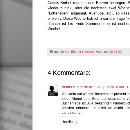
Cassis-Sorbet machen und Beeren besorgen. Wi
wieder zurück, aber die nächsten zwei Woche
"Lotterleben" angesagt, Ausflüge, etc., so da
einkehrt. Diese Woche hab ich zwar drei Tage "ki
danach ist bis Ende Sommerferien ist nochm
Woche!
Eingestellt von
Bücher in meiner Hand
um
10:25:00
4 Kommentare:
Nisnis Bücherliebe
8. August 2016 um 11
Von klein auf waren Bücher stets präsent i
jeden Abend eine Gutenachtgeschichte vor
Bücherliebe ist. Alle bekannten Kinderbü
liebsten erinnere ich mich an Astrid L
Langstrumpf.
Herzlichst,