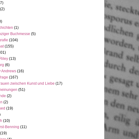
7)
(2)
0)
hichten
(1)
pziger Buchmesse
(5)
rafie
(104)
at
(155)
101)
Riley
(13)
rg
(6)
y Andrews
(16)
frage
(167)
rauen zwischen Kunst und Liebe
(17)
heinungen
(51)
ande
(2)
en
(2)
sed
(19)
)
ch
(10)
rst-Benning
(11)
(19)