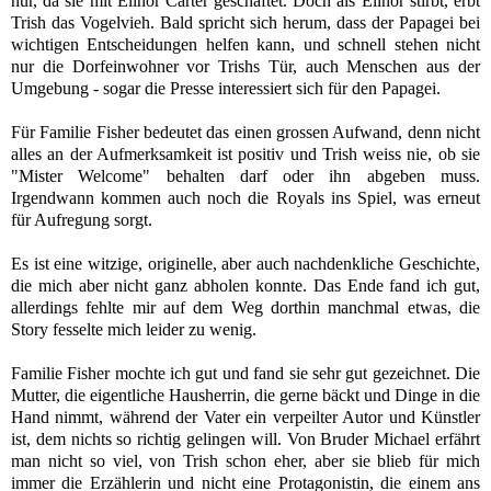
nur, da sie mit Elinor Carter geschäftet. Doch als Elinor stirbt, erbt
Trish das Vogelvieh. Bald spricht sich herum, dass der Papagei bei
wichtigen Entscheidungen helfen kann, und schnell stehen nicht
nur die Dorfeinwohner vor Trishs Tür, auch Menschen aus der
Umgebung - sogar die Presse interessiert sich für den Papagei.
Für Familie Fisher bedeutet das einen grossen Aufwand, denn nicht
alles an der Aufmerksamkeit ist positiv und Trish weiss nie, ob sie
"Mister Welcome" behalten darf oder ihn abgeben muss.
Irgendwann kommen auch noch die Royals ins Spiel, was erneut
für Aufregung sorgt.
Es ist eine witzige, originelle, aber auch nachdenkliche Geschichte,
die mich aber nicht ganz abholen konnte. Das Ende fand ich gut,
allerdings fehlte mir auf dem Weg dorthin manchmal etwas, die
Story fesselte mich leider zu wenig.
Familie Fisher mochte ich gut und fand sie sehr gut gezeichnet. Die
Mutter, die eigentliche Hausherrin, die gerne bäckt und Dinge in die
Hand nimmt, während der Vater ein verpeilter Autor und Künstler
ist, dem nichts so richtig gelingen will. Von Bruder Michael erfährt
man nicht so viel, von Trish schon eher, aber sie blieb für mich
immer die Erzählerin und nicht eine Protagonistin, die einem ans