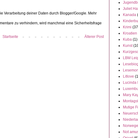
Jugendb
Juliet Ha
die Verarbeitung deiner Daten durch Blogger/Google. Mehr
Kanada
Kinderb
ntare zu verhindern, wird manchmal eine Sicherheitsfrage
Krimi
(37
Kroatien
Startseite
Älterer Post
Kuba
(1)
Kunst
(1
Kurzgesc
LBM Lei
Lesebiog
Lesemon
Litlove
(
Lucinda 
Luxembu
Mary Ka
Montags
Mutige F
Neuersc
Niederl
Norweg
Not amu