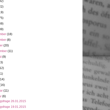
92)
22)
19)
75)
69)
49)
mber
(18)
mber
(8)
ber
(20)
ember
(11)
st
(9)
13)
12)
11)
(14)
(16)
uar
(11)
ar
(6)
gsfrage 26.01.2015
gsfrage 19.01.2015