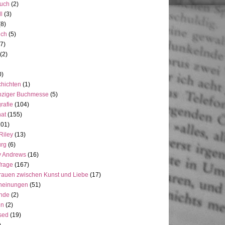
uch
(2)
ll
(3)
(8)
uch
(5)
7)
(2)
0)
hichten
(1)
pziger Buchmesse
(5)
rafie
(104)
at
(155)
101)
Riley
(13)
rg
(6)
y Andrews
(16)
frage
(167)
rauen zwischen Kunst und Liebe
(17)
heinungen
(51)
ande
(2)
en
(2)
sed
(19)