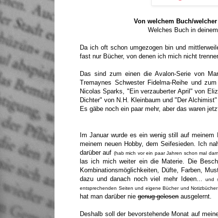
Von welchem Buch/welcher 
Welches Buch in deinem
Da ich oft schon umgezogen bin und mittlerweil
fast nur Bücher, von denen ich mich nicht trenn
Das sind zum einen die Avalon-Serie von Mar
Tremaynes Schwester Fidelma-Reihe und zum an
Nicolas Sparks, "Ein verzauberter April" von Eli
Dichter" von N.H. Kleinbaum und "Der Alchimist
Es gäbe noch ein paar mehr, aber das waren jetzt
Im Januar wurde es ein wenig still auf meinem 
meinem neuen Hobby, dem Seifesieden. Ich nah
darüber auf
(hab mich vor ein paar Jahren schon mal dami
las ich mich weiter ein die Materie. Die Besch
Kombinationsmöglichkeiten, Düfte, Farben, Must
dazu und danach noch viel mehr Ideen...
und s
entsprechenden Seiten und eigene Bücher und Notizbücher vol
hat man darüber nie
genug gelesen
ausgelernt.
Deshalb soll der bevorstehende Monat auf mein