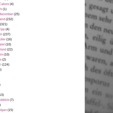
 Caboni
(4)
rk
(1)
Macomber
(25)
land
(232)
(321)
Tipp
(4)
ch
(237)
üller
(16)
piel
(10)
nland
(22)
en
(10)
ts
(2)
h
(124)
3)
)
13)
ckblick
(7)
)
olgan
(15)