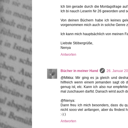
Ich bin gerade durch die Montagsfrage auf
Ich bi nauch Leserin Nr 26 geworden und sch
Von deinen Büchern habe ich keines gele
vorgenommen mich auch in solche Genre z
Ich kann mich hauptsächlich von meinen Fa
Liebste Stöbergrüße,
Nenya
Antworten
Bücher in meiner Hand
26. Januar 2
@Mikka: Mir ging es ja gleich und desha
hilfreich wenn einem jemanden sagt ob 
genug ist, etc. Kann ich also nur empfehle
mal zuschauen darfst. Danach wirst auch du
@Nenya:
Dann freu ich mich besonders, dass du qua
nicht sooo viel anfangen, aber du findest 
:-) )
Antworten