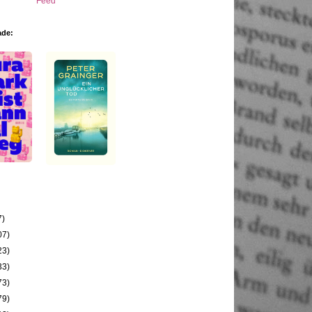
ade:
7)
07)
23)
33)
73)
79)