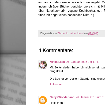
es dann im März wieder wie üblich weitergeht.
Me
indem ich über Bücher berichte, die sich mit Pf
über Naturkosmetik, vegane Kochbücher, evt. R
finde ich sogar einen passenden Krimi :-)
Eingestellt von
Bücher in meiner Hand
um
09:45:00
4 Kommentare:
Mikka Liest
26. Januar 2015 um 11:41
Mit Seifensieden habe ich mich vor ein paa
rangetraut...
Die Bücher von Jostein Gaarder sind wunde
Antworten
NenyaWonderland
26. Januar 2015 um 11
Hallöchen :)