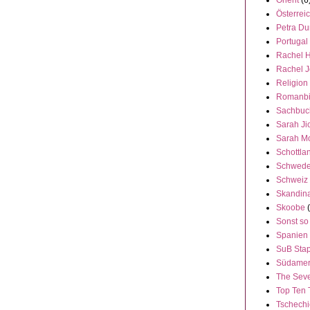
Orient
(6
Österrei
Petra Du
Portugal
Rachel 
Rachel 
Religion
Romanbi
Sachbuc
Sarah Ji
Sarah M
Schottla
Schwed
Schweiz
Skandin
Skoobe
Sonst so
Spanien
SuB Stap
Südamer
The Seve
Top Ten 
Tschech