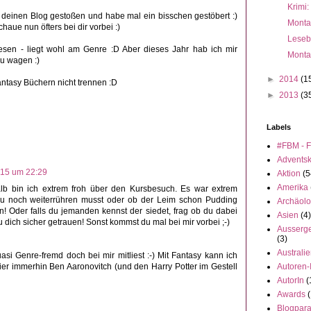
Krimi:
 deinen Blog gestoßen und habe mal ein bisschen gestöbert :)
Monta
aue nun öfters bei dir vorbei :)
Leseb
sen - liegt wohl am Genre :D Aber dieses Jahr hab ich mir
Monta
u wagen :)
►
2014
(1
ntasy Büchern nicht trennen :D
►
2013
(3
Labels
#FBM - F
Advents
015 um 22:29
Aktion
(5
Amerika
lb bin ich extrem froh über den Kursbesuch. Es war extrem
du noch weiterrühren musst oder ob der Leim schon Pudding
Archäolo
n! Oder falls du jemanden kennst der siedet, frag ob du dabei
Asien
(4)
 dich sicher getrauen! Sonst kommst du mal bei mir vorbei ;-)
Ausserge
(3)
Australi
si Genre-fremd doch bei mir mitliest :-) Mit Fantasy kann ich
hier immerhin Ben Aaronovitch (und den Harry Potter im Gestell
Autoren-
AutorIn
(
Awards
(
Blogpar