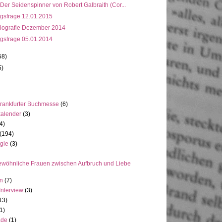
 Der Seidenspinner von Robert Galbraith (Cor...
gsfrage 12.01.2015
iografie Dezember 2014
gsfrage 05.01.2014
58)
5)
rankfurter Buchmesse
(6)
kalender
(3)
4)
(194)
gie
(3)
wöhnliche Frauen zwischen Aufbruch und Liebe
en
(7)
Interview
(3)
13)
1)
ade
(1)