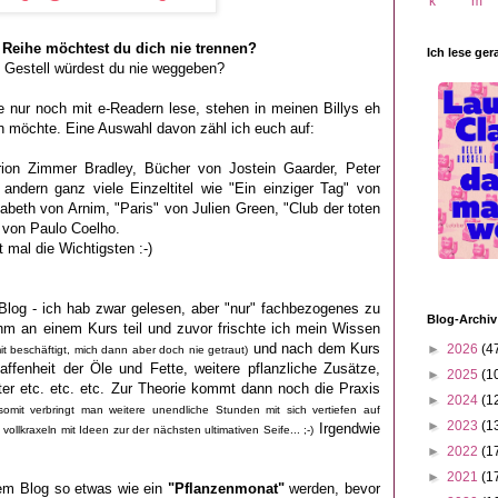
Reihe möchtest du dich nie trennen?
Ich lese ger
 Gestell würdest du nie weggeben?
e nur noch mit e-Readern lese, stehen in meinen Billys eh
en möchte. Eine Auswahl davon zähl ich euch auf:
ion Zimmer Bradley, Bücher von Jostein Gaarder, Peter
dern ganz viele Einzeltitel wie "Ein einziger Tag" von
zabeth von Arnim, "Paris" von Julien Green, "Club der toten
" von Paulo Coelho.
 mal die Wichtigsten :-)
Blog - ich hab zwar gelesen, aber "nur" fachbezogenes zu
Blog-Archiv
m an einem Kurs teil und zuvor frischte ich mein Wissen
und nach dem Kurs
►
2026
(4
t beschäftigt, mich dann aber doch nie getraut)
affenheit der Öle und Fette, weitere pflanzliche Zusätze,
►
2025
(1
er etc. etc. etc. Zur Theorie kommt dann noch die Praxis
►
2024
(1
omit verbringt man weitere unendliche Stunden mit sich vertiefen auf
►
2023
(1
Irgendwie
lkraxeln mit Ideen zur der nächsten ultimativen Seife... ;-)
►
2022
(1
►
2021
(1
em Blog so etwas wie ein
"Pflanzenmonat"
werden, bevor