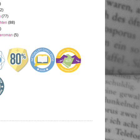
)
(2)
u
(77)
hten
(88)
)
neroman
(5)