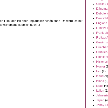
Cristina
Dänema
Debbie 
Deutsch
en Film, den ich aber unglaublich schön finde. Da werd ich mir
England
arks Romane liebe ich auch. :)
Film/TV-
Frankrei
Freitagsf
Gewinns
Grieche
Grün leb
Highligh
Historisc
Homer
(
Iran
(2)
Irland
(9)
Island
(3
Israel
(4)
Italien
(1
Jahresrü
Japan
(4
Jenny C