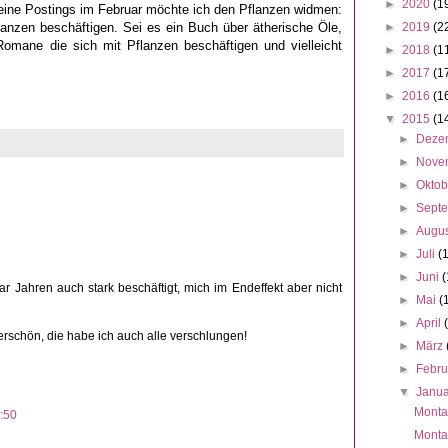
►
2020
(1
ine Postings im Februar möchte ich den Pflanzen widmen:
lanzen beschäftigen. Sei es ein Buch über ätherische Öle,
►
2019
(2
omane die sich mit Pflanzen beschäftigen und vielleicht
►
2018
(1
►
2017
(1
►
2016
(1
▼
2015
(1
►
Deze
►
Nove
►
Okto
►
Sept
►
Augu
►
Juli
(
►
Juni
(
r Jahren auch stark beschäftigt, mich im Endeffekt aber nicht
►
Mai
(
►
April
rschön, die habe ich auch alle verschlungen!
►
März
►
Febr
▼
Janu
Monta
:50
Monta