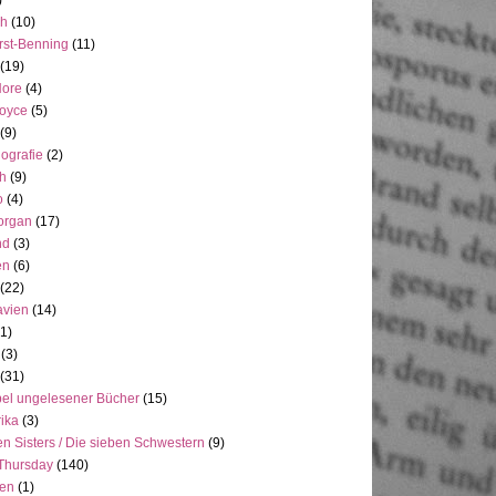
)
ch
(10)
rst-Benning
(11)
(19)
Hore
(4)
Joyce
(5)
(9)
ografie
(2)
h
(9)
o
(4)
organ
(17)
nd
(3)
en
(6)
(22)
avien
(14)
(1)
(3)
(31)
el ungelesener Bücher
(15)
ika
(3)
n Sisters / Die sieben Schwestern
(9)
Thursday
(140)
ien
(1)